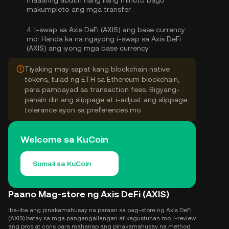
maaaring abutin nang ilang minuto bago
makumpleto ang mga transfer.
4.
I-swap sa Axis DeFi (AXIS) ang base currency
mo:
Handa ka na ngayong i-swap sa Axis DeFi
(AXIS) ang iyong mga base currency.
Tiyaking may sapat kang blockchain native
tokens, tulad ng ETH sa Ethereum blockchain,
para pambayad sa transaction fees. Bigyang-
pansin din ang slippage at i-adjust ang slippage
tolerance ayon sa preferences mo.
Welcome sa KuCoin
Sumali sa KuCoin
Paano Mag-store ng Axis DeFi (AXIS)
Iba-iba ang pinakamahusay na paraan sa pag-store ng Axis DeFi
(AXIS) batay sa mga pangangailangan at kagustuhan mo. I-review
ang pros at cons para mahanap ang pinakamahusay na method