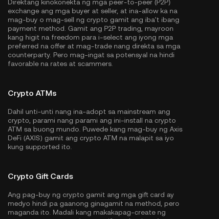
Direktang kinokonekta ng mga peer-to-peer (P2P)
exchange ang mga buyer at seller, at ina-allow ka na
mag-buy o mag-sell ng crypto gamit ang iba't ibang
payment method. Gamit ang P2P trading, mayroon
kang higit na freedom para i-select ang iyong mga
preferred na offer at mag-trade nang direkta sa mga
counterparty. Pero mag-ingat sa potensyal na hindi
favorable na rates at scammers.
Crypto ATMs
Dahil unti-unti nang ina-adopt sa mainstream ang
crypto, parami nang parami ang ini-install na crypto
ATM sa buong mundo. Puwede kang mag-buy ng Axis
DeFi (AXIS) gamit ang crypto ATM na malapit sa iyo
kung supported ito.
Crypto Gift Cards
Ang pag-buy ng crypto gamit ang mga gift card ay
medyo hindi pa gaanong ginagamit na method, pero
maganda ito. Madali kang makakapag-create ng