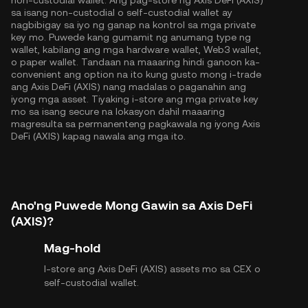
non-custodial wallet. Ang pag-store ng Axis DeFi (AXIS)
sa isang non-custodial o self-custodial wallet ay
nagbibigay sa iyo ng ganap na kontrol sa mga private
key mo. Puwede kang gumamit ng anumang type ng
wallet, kabilang ang mga hardware wallet, Web3 wallet,
o paper wallet. Tandaan na maaaring hindi ganoon ka-
convenient ang option na ito kung gusto mong i-trade
ang Axis DeFi (AXIS) nang madalas o paganahin ang
iyong mga asset. Tiyaking i-store ang mga private key
mo sa isang secure na lokasyon dahil maaaring
magresulta sa permanenteng pagkawala ng iyong Axis
DeFi (AXIS) kapag nawala ang mga ito.
Ano'ng Puwede Mong Gawin sa Axis DeFi
(AXIS)?
Mag-hold
I-store ang Axis DeFi (AXIS) assets mo sa CEX o
self-custodial wallet.