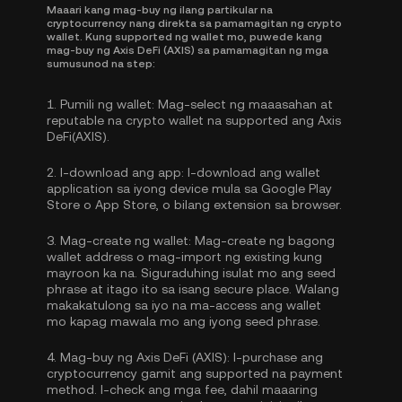
Maaari kang mag-buy ng ilang partikular na
cryptocurrency nang direkta sa pamamagitan ng crypto
wallet. Kung supported ng wallet mo, puwede kang
mag-buy ng Axis DeFi (AXIS) sa pamamagitan ng mga
sumusunod na step:
1.
Pumili ng wallet:
Mag-select ng maaasahan at
reputable na crypto wallet na supported ang Axis
DeFi(AXIS).
2.
I-download ang app:
I-download ang wallet
application sa iyong device mula sa Google Play
Store o App Store, o bilang extension sa browser.
3.
Mag-create ng wallet:
Mag-create ng bagong
wallet address o mag-import ng existing kung
mayroon ka na. Siguraduhing isulat mo ang seed
phrase at itago ito sa isang secure place. Walang
makakatulong sa iyo na ma-access ang wallet
mo kapag mawala mo ang iyong seed phrase.
4.
Mag-buy ng Axis DeFi (AXIS):
I-purchase ang
cryptocurrency gamit ang supported na payment
method. I-check ang mga fee, dahil maaaring