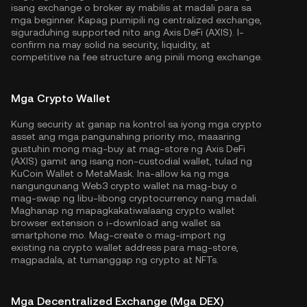
isang exchange o broker ay mabilis at madali para sa
mga beginner. Kapag pumipili ng centralized exchange,
siguraduhing supported nito ang Axis DeFi (AXIS). I-
confirm na may solid na security, liquidity, at
competitive na fee structure ang pinili mong exchange.
Mga Crypto Wallet
Kung security at ganap na kontrol sa iyong mga crypto
asset ang mga pangunahing priority mo, maaaring
gustuhin mong mag-buy at mag-store ng Axis DeFi
(AXIS) gamit ang isang non-custodial wallet, tulad ng
KuCoin Wallet
o MetaMask. Ina-allow ka ng mga
nangungunang Web3 crypto wallet na mag-buy o
mag-swap ng libu-libong cryptocurrency nang madali.
Maghanap ng mapagkakatiwalaang crypto wallet
browser extension o i-download ang wallet sa
smartphone mo. Mag-create o mag-import ng
existing na crypto wallet address para mag-store,
magpadala, at tumanggap ng crypto at NFTs.
Mga Decentralized Exchange (Mga DEX)