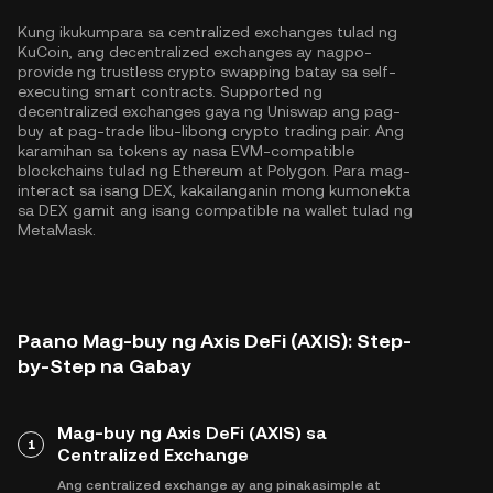
Kung ikukumpara sa centralized exchanges tulad ng
KuCoin, ang decentralized exchanges ay nagpo-
provide ng trustless crypto swapping batay sa self-
executing smart contracts. Supported ng
decentralized exchanges gaya ng Uniswap ang pag-
buy at pag-trade libu-libong crypto trading pair. Ang
karamihan sa tokens ay nasa EVM-compatible
blockchains tulad ng
Ethereum
at
Polygon
. Para mag-
interact sa isang DEX, kakailanganin mong kumonekta
sa DEX gamit ang isang compatible na wallet tulad ng
MetaMask.
Paano Mag-buy ng Axis DeFi (AXIS): Step-
by-Step na Gabay
Mag-buy ng Axis DeFi (AXIS) sa
1
Centralized Exchange
Ang centralized exchange ay ang pinakasimple at