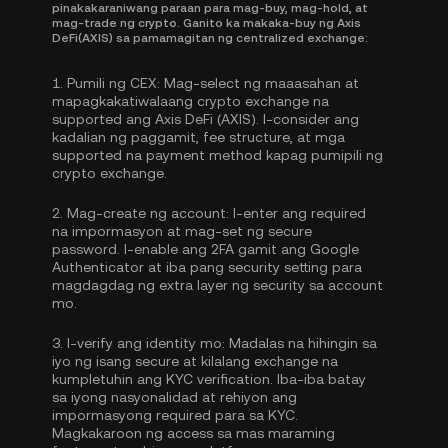
pinakakaraniwang paraan para mag-buy, mag-hold, at
mag-trade ng crypto. Ganito ka makaka-buy ng Axis
DeFi(AXIS) sa pamamagitan ng centralized exchange:
1.
Pumili ng CEX:
Mag-select ng maaasahan at
mapagkakatiwalaang crypto exchange na
supported ang Axis DeFi (AXIS). I-consider ang
kadalian ng paggamit, fee structure, at mga
supported na payment method kapag pumipili ng
crypto exchange.
2.
Mag-create ng account:
I-enter ang required
na impormasyon at mag-set ng secure
password. I-enable ang
2FA gamit ang Google
Authenticator
at iba pang security setting para
magdagdag ng extra layer ng security sa account
mo.
3.
I-verify ang identity mo:
Madalas na hihingin sa
iyo ng isang secure at kilalang exchange na
kumpletuhin ang
KYC verification
. Iba-iba batay
sa iyong nasyonalidad at rehiyon ang
impormasyong required para sa KYC.
Magkakaroon ng access sa mas maraming