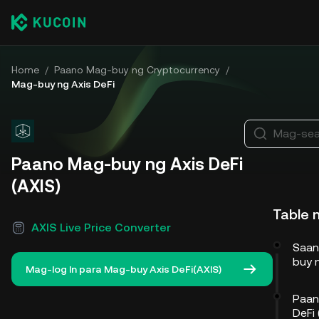
Home
/
Paano Mag-buy ng Cryptocurrency
/
Mag-buy ng Axis DeFi
Mag-sear
Paano Mag-buy ng Axis DeFi
(AXIS)
Table 
AXIS Live Price Converter
Saan
buy n
Mag-log In para Mag-buy Axis DeFi(AXIS)
Paan
DeFi