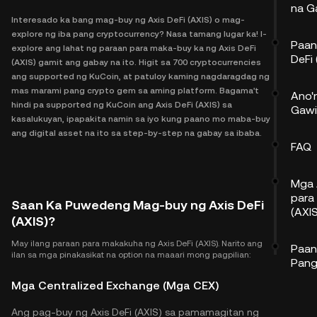
na G
Interesado ka bang mag-buy ng Axis DeFi (AXIS) o mag-
explore ng iba pang cryptocurrency? Nasa tamang lugar ka! I-
Paan
explore ang lahat ng paraan para maka-buy ka ng Axis DeFi
DeFi 
(AXIS) gamit ang gabay na ito. Higit sa 700 cryptocurrencies
ang supported ng KuCoin, at patuloy kaming nagdaragdag ng
mas marami pang crypto gem sa aming platform. Bagama't
Ano'
hindi pa supported ng KuCoin ang Axis DeFi (AXIS) sa
Gawi
kasalukuyan, ipapakita namin sa iyo kung paano mo maba-buy
ang digital asset na ito sa step-by-step na gabay sa ibaba.
FAQ
Mga 
para
Saan Ka Puwedeng Mag-buy ng Axis DeFi
(AXIS
(AXIS)?
May ilang paraan para makakuha ng Axis DeFi (AXIS). Narito ang
Paan
ilan sa mga pinakasikat na option na maaari mong pagpilian:
Pang
Mga Centralized Exchange (Mga CEX)
Ang pag-buy ng Axis DeFi (AXIS) sa pamamagitan ng