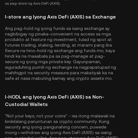
sa pag-store ng Axis DeFi (AXIS).
I-store ang Iyong Axis DeFi (AXIS) sa Exchange
Ang pag-hold ng iyong funds sa isang exchange ay
nagbibigay ng pinaka-convenient na access sa mga
produkto at feature ng investment, tulad ng spot at
futures trading, staking, lending, at marami pang iba.
Secure na hino-hold ng exchange ang funds mo, kaya
hindi ka na maaabala pa sa pag-manage at pag-
secure ng iyong mga private key. Gayunpaman,
siguraduhing pumili ng exchange na nagpapatupad ng
mahihigpit na security measure para makatiyak ka na
safe at nasa mabuting kamay ang crypto assets mo.
I-HODL ang Iyong Axis DeFi (AXIS) sa Non-
Custodial Wallets
"Not your keys, not your coins" - isa itong malawak na
kinikilalang panuntunan sa crypto community. Kung
security ang iyong pangunahing concern, puwede
mong i-withdraw ang iyong Axis DeFi (AXIS) sa isang