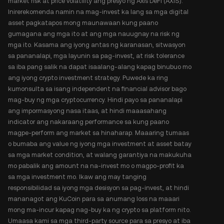
market risk at price volatility ang presyo ng Axis DeFi (AXIS).
Inirerekomenda namin na mag-invest ka lang sa mga digital
asset pagkatapos mong maunawaan kung paano
gumagana ang mga ito at ang mga nauugnay na risk ng
mga ito. Kasama ang iyong antas ng karanasan, sitwasyon
sa pananalapi, mga layunin sa pag-invest, at risk tolerance
sa iba pang salik na dapat isaalang-alang kapag binubuo mo
ang iyong crypto investment strategy. Puwede ka ring
kumonsulta sa isang independent na financial advisor bago
mag-buy ng mga cryptocurrency. Hindi payo sa pananalapi
ang impormasyong nasa itaas, at hindi maaasahang
indicator ang nakaraang performance sa kung paano
magpe-perform ang market sa hinaharap. Maaaring tumaas
o bumaba ang value ng iyong mga investment at asset batay
sa mga market condition, at walang garantiya na makukuha
mo pabalik ang amount na na-invest mo o magpo-profit ka
sa mga investment mo. Ikaw ang may tanging
responsibilidad sa iyong mga desisyon sa pag-invest, at hindi
mananagot ang KuCoin para sa anumang loss na maaari
mong ma-incur kapag nag-buy ka ng crypto sa platform nito.
Umaasa kami sa mga third-party source para sa presyo at iba