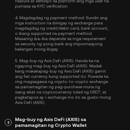
feature at serbisyo sa platform ang mga user na
pumasa sa KYC verification.
4.
Magdagdag ng payment method:
Sundin ang
mga instruction na ibinigay ng exchange para
magdagdag ng credit/debit card, bank account,
o ibang supported na payment method.
Maaaring iba-iba depende sa mga requirement
sa security ng iyong bank ang impormasyong
kailangan mong ibigay.
5.
Mag-buy ng Axis DeFi (AXIS):
Handa ka na
ngayong mag-buy ng Axis DeFi (AXIS). Madali
kang makakapag-buy ng Axis DeFi (AXIS) gamit
ang fiat currency kung supported ito. Puwede ka
ring magsagawa ng crypto-to-crypto exchange
sa pamamagitan ng pag-purchase muna ng
isang sikat na cryptocurrency tulad ng
USDT
, at
pagkatapos ay i-exchange mo ito sa gusto mong
Axis DeFi (AXIS).
Mag-buy ng Axis DeFi (AXIS) sa
2
pamamagitan ng Crypto Wallet