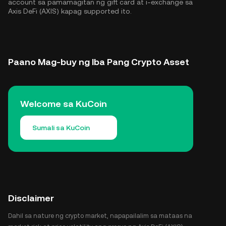
account sa pamamagitan ng gift card at i-exchange sa
Axis DeFi (AXIS) kapag supported ito.
Paano Mag-buy ng Iba Pang Crypto Asset
Welcome sa KuCoin
Sumali sa KuCoin
Disclaimer
Dahil sa nature ng crypto market, napapailalim sa mataas na