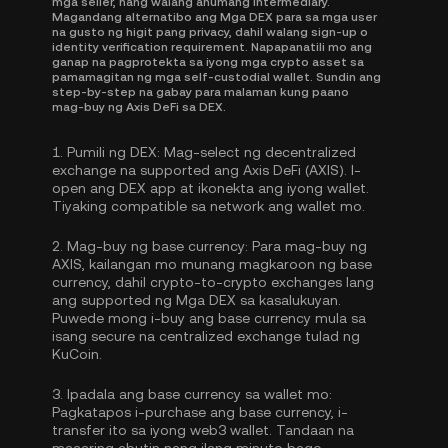
mga seller, nang walang anumang intermediary.
Magandang alternatibo ang Mga DEX para sa mga user
na gusto ng higit pang privacy, dahil walang sign-up o
identity verification requirement. Napapanatili mo ang
ganap na pagprotekta sa iyong mga crypto asset sa
pamamagitan ng mga self-custodial wallet. Sundin ang
step-by-step na gabay para malaman kung paano
mag-buy ng Axis DeFi sa DEX.
1.
Pumili ng DEX:
Mag-select ng decentralized
exchange na supported ang Axis DeFi (AXIS). I-
open ang DEX app at ikonekta ang iyong wallet.
Tiyaking compatible sa network ang wallet mo.
2.
Mag-buy ng base currency:
Para mag-buy ng
AXIS, kailangan mo munang magkaroon ng base
currency, dahil crypto-to-crypto exchanges lang
ang supported ng Mga DEX sa kasalukuyan.
Puwede mong
i-buy ang base currency
mula sa
isang secure na centralized exchange tulad ng
KuCoin.
3.
Ipadala ang base currency sa wallet mo:
Pagkatapos i-purchase ang base currency, i-
transfer ito sa iyong web3 wallet. Tandaan na