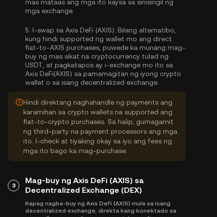
mas mataas ang mga ito kaysa sa sinisingil ng
mga exchange.
5.
I-swap sa Axis DeFi (AXIS):
Bilang alternatibo,
kung hindi supported ng wallet mo ang direct
fiat-to-AXIS purchases, puwede ka munang mag-
buy ng mas sikat na cryptocurrency tulad ng
USDT, at pagkatapos ay i-exchange mo ito sa
Axis DeFi(AXIS) sa pamamagitan ng iyong crypto
wallet o sa isang decentralized exchange.
Hindi direktang naghahandle ng payments ang
karamihan sa crypto wallets na supported ang
fiat-to-crypto purchases. Sa halip, gumagamit
ng third-party na payment processors ang mga
ito. I-check at tiyaking okay sa iyo ang fees ng
mga ito bago ka mag-purchase.
Mag-buy ng Axis DeFi (AXIS) sa
3
Decentralized Exchange (DEX)
Kapag nagba-buy ng Axis DeFi (AXIS) mula sa isang
decentralized exchange, direkta kang konektado sa