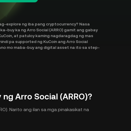
ag-explore ng iba pang cryptocurrency? Nasa
aka-buy ka ng Arro Social (ARRO) gamit ang gabay
g KuCoin, at patuloy kaming nagdaragdag ng mas
indi pa supported ng KuCoin ang Arro Social
ano mo maba-buy ang digital asset na ito sa step-
ng Arro Social (ARRO)?
O). Narito ang ilan sa mga pinakasikat na