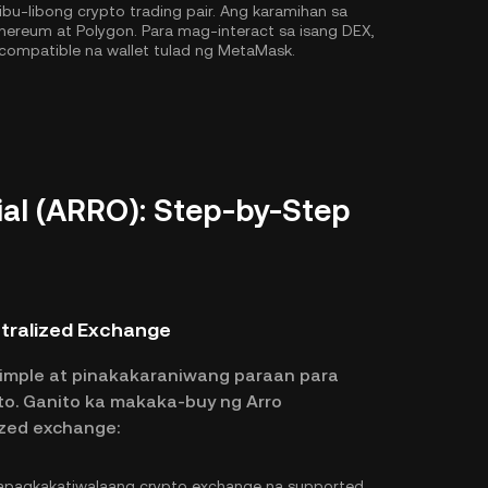
u-libong crypto trading pair. Ang karamihan sa
hereum
at
Polygon
. Para mag-interact sa isang DEX,
compatible na wallet tulad ng MetaMask.
al (ARRO): Step-by-Step
ntralized Exchange
imple at pinakakaraniwang paraan para
to. Ganito ka makaka-buy ng Arro
ized exchange:
pagkakatiwalaang crypto exchange na supported