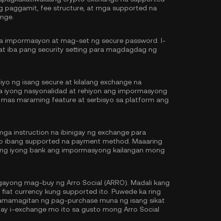
ng paggamit, fee structure, at mga supported na
nge.
na impormasyon at mag-set ng secure password. I-
at iba pang security setting para magdagdag ng
iyo ng isang secure at kilalang exchange na
 sa iyong nasyonalidad at rehiyon ang impormasyong
 mas maraming feature at serbisyo sa platform ang
ga instruction na ibinigay ng exchange para
 o ibang supported na payment method. Maaaring
y ng iyong bank ang impormasyong kailangan mong
ayong mag-buy ng Arro Social (ARRO). Madali kang
iat currency kung supported ito. Puwede ka ring
mamagitan ng pag-purchase muna ng isang sikat
 ay i-exchange mo ito sa gusto mong Arro Social