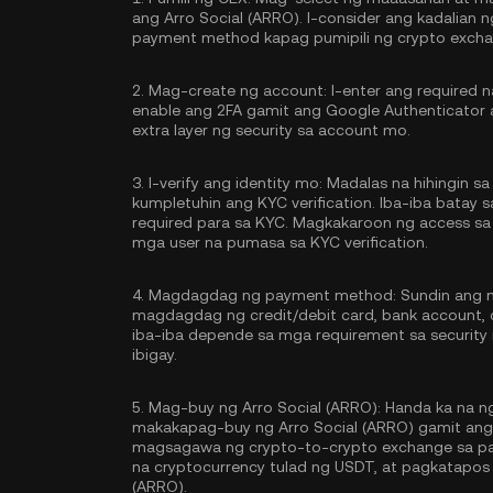
ang Arro Social (ARRO). I-consider ang kadalian 
payment method kapag pumipili ng crypto excha
2.
Mag-create ng account:
I-enter ang required 
enable ang
2FA gamit ang Google Authenticator
extra layer ng security sa account mo.
3.
I-verify ang identity mo:
Madalas na hihingin sa 
kumpletuhin ang
KYC verification
. Iba-iba batay
required para sa KYC. Magkakaroon ng access sa
mga user na pumasa sa KYC verification.
4.
Magdagdag ng payment method:
Sundin ang m
magdagdag ng credit/debit card, bank account,
iba-iba depende sa mga requirement sa securit
ibigay.
5.
Mag-buy ng Arro Social (ARRO):
Handa ka na ng
makakapag-buy ng Arro Social (ARRO) gamit ang f
magsagawa ng crypto-to-crypto exchange sa pa
na cryptocurrency tulad ng
USDT
, at pagkatapos
(ARRO).