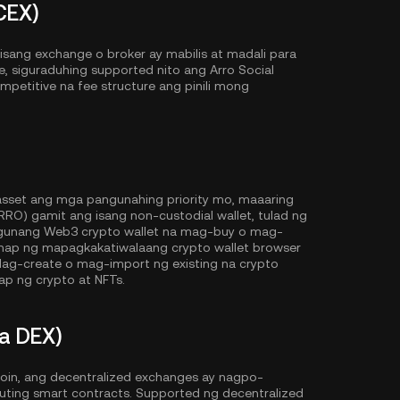
CEX)
sang exchange o broker ay mabilis at madali para
, siguraduhing supported nito ang Arro Social
competitive na fee structure ang pinili mong
 asset ang mga pangunahing priority mo, maaaring
RO) gamit ang isang non-custodial wallet, tulad ng
gunang Web3 crypto wallet na mag-buy o mag-
anap ng mapagkakatiwalaang crypto wallet browser
ag-create o mag-import ng existing na crypto
p ng crypto at NFTs.
a DEX)
oin, ang decentralized exchanges ay nagpo-
cuting smart contracts. Supported ng decentralized