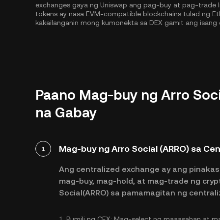
exchanges gaya ng Uniswap ang pag-buy at pag-trade lib
tokens ay nasa EVM-compatible blockchains tulad ng
Et
kakailanganin mong kumonekta sa DEX gamit ang isang 
Paano Mag-buy ng Arro Soci
na Gabay
Mag-buy ng Arro Social (ARRO) sa Ce
1
Ang centralized exchange ay ang pinakas
mag-buy, mag-hold, at mag-trade ng cryp
Social(ARRO) sa pamamagitan ng central
1.
Pumili ng CEX:
Mag-select ng maaasahan at ma