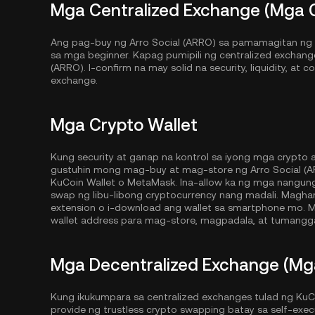
Mga Centralized Exchange (Mga 
Ang pag-buy ng Arro Social (ARRO) sa pamamagitan ng i
sa mga beginner. Kapag pumipili ng centralized exchange
(ARRO). I-confirm na may solid na security, liquidity, at 
exchange.
Mga Crypto Wallet
Kung security at ganap na kontrol sa iyong mga crypto
gustuhin mong mag-buy at mag-store ng Arro Social (AR
KuCoin Wallet
o MetaMask. Ina-allow ka ng mga nangun
swap ng libu-libong cryptocurrency nang madali. Magh
extension o i-download ang wallet sa smartphone mo. M
wallet address para mag-store, magpadala, at tumangga
Mga Decentralized Exchange (Mg
Kung ikukumpara sa centralized exchanges tulad ng KuC
provide ng trustless crypto swapping batay sa self-exe