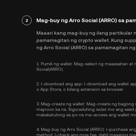
Mag-buy ng Arro Social (ARRO) sa pa
2
Maaari kang mag-buy ng ilang partikular 
pamamagitan ng crypto wallet. Kung sup
ng Arro Social (ARRO) sa pamamagitan n
1.
Pumili ng wallet:
Mag-select ng maaasahan at re
Social(ARRO).
2.
I-download ang app:
I-download ang wallet app
o App Store, o bilang extension sa browser.
3.
Mag-create ng wallet:
Mag-create ng bagong wa
mayroon ka na. Siguraduhing isulat mo ang seed p
makakatulong sa iyo na ma-access ang wallet m
4.
Mag-buy ng Arro Social (ARRO):
I-purchase an
method. I-check ang mga fee, dahil maaaring mas