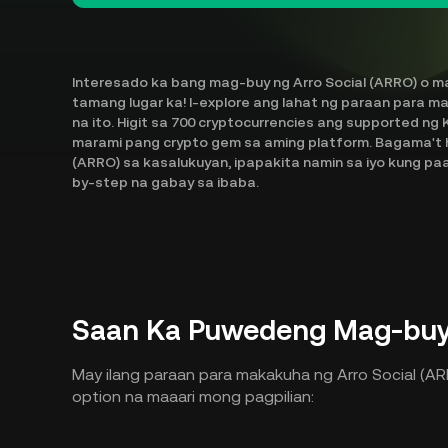
Interesado ka bang mag-buy ng Arro Social (ARRO) o m
tamang lugar ka! I-explore ang lahat ng paraan para m
na ito. Higit sa 700 cryptocurrencies ang supported n
marami pang crypto gem sa aming platform. Bagama't h
(ARRO) sa kasalukuyan, ipapakita namin sa iyo kung pa
by-step na gabay sa ibaba.
Saan Ka Puwedeng Mag-buy 
May ilang paraan para makakuha ng Arro Social (ARR
option na maaari mong pagpilian: