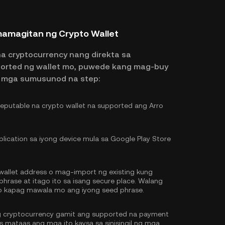
mamagitan ng Crypto Wallet
na cryptocurrency nang direkta sa
ported ng wallet mo, puwede kang mag-buy
g mga sumusunod na step:
putable na crypto wallet na supported ang Arro
lication sa iyong device mula sa Google Play Store
llet address o mag-import ng existing kung
hrase at itago ito sa isang secure place. Walang
o kapag mawala mo ang iyong seed phrase.
g cryptocurrency gamit ang supported na payment
 mataas ang mga ito kaysa sa sinisingil ng mga