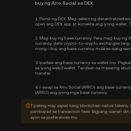
buy ng Arro Social sa DEX.
1.
Pumili ng DEX:
Mag-select ng decentralized exc
open ang DEX app at ikonekta ang iyong wallet. 
2.
Mag-buy ng base currency:
Para mag-buy ng A
currency, dahil crypto-to-crypto exchanges lan
mong
i-buy ang base currency
mula sa isang secu
3.
Ipadala ang base currency sa wallet mo:
Pagkata
sa iyong web3 wallet. Tandaan na maaaring abu
transfer.
4.
I-swap sa Arro Social (ARRO) ang base currenc
(ARRO) ang iyong mga base currency.
Tiyaking may sapat kang blockchain native tokens, 
pambayad sa transaction fees. Bigyang-pansin din a
ayon sa preferences mo.