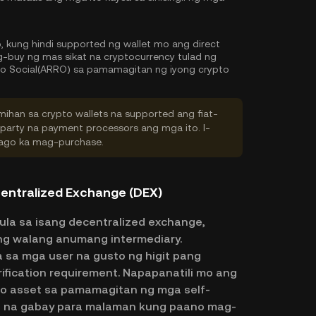
o, kung hindi supported ng wallet mo ang direct
buy ng mas sikat na cryptocurrency tulad ng
ro Social(ARRO) sa pamamagitan ng iyong crypto
ihan sa crypto wallets na supported ang fiat-
-party na payment processors ang mga ito. I-
 bago ka mag-purchase.
centralized Exchange (DEX)
ula sa isang decentralized exchange,
ang walang anumang intermediary.
sa mga user na gusto ng higit pang
erification requirement. Napapanatili mo ang
to asset sa pamamagitan ng mga self-
ep na gabay para malaman kung paano mag-