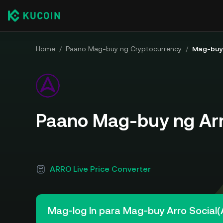
Home
/
Paano Mag-buy ng Cryptocurrency
/
Mag-buy 
Paano Mag-buy ng Arr
ARRO Live Price Converter
Mag-log In para Mag-buy Arro Social