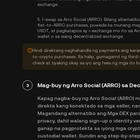
exchange.
5.
I-swap sa Arro Social (ARRO):
Bilang alternatib
fiat-to-ARRO purchases, puwede ka munang mag-
USDT, at pagkatapos ay i-exchange mo ito sa Ar
wallet o sa isang decentralized exchange.
Hindi direktang naghahandle ng payments ang karam
to-crypto purchases. Sa halip, gumagamit ng third
check at tiyaking okay sa iyo ang fees ng mga ito
Mag-buy ng Arro Social (ARRO) sa De
3
Kapag nagba-buy ng Arro Social (ARRO) m
direkta kang konektado sa mga seller, n
Magandang alternatibo ang Mga DEX para 
privacy, dahil walang sign-up o identity v
ganap na pagprotekta sa iyong mga cryp
custodial wallet. Sundin ang step-by-st