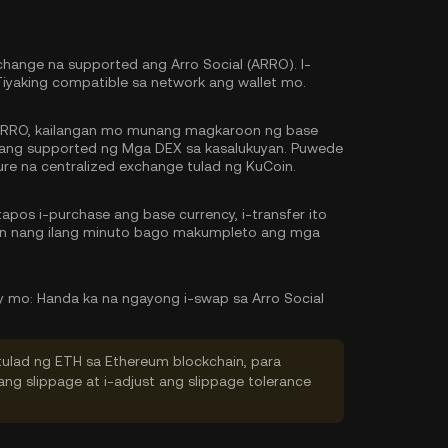
hange na supported ang Arro Social (ARRO). I-
Tiyaking compatible sa network ang wallet mo.
RRO, kailangan mo munang magkaroon ng base
g ang supported ng Mga DEX sa kasalukuyan. Puwede
re na centralized exchange tulad ng KuCoin.
pos i-purchase ang base currency, i-transfer ito
tin nang ilang minuto bago makumpleto ang mga
y mo:
Handa ka na ngayong i-swap sa Arro Social
tulad ng ETH sa Ethereum blockchain, para
ng slippage at i-adjust ang slippage tolerance