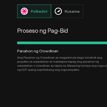
Mag-refer ng mga kaibigan para mag-earn ng
Mag-
Staking
35% commission
liqu
rew
Mag-unlock ng mga generous na on-chain
Polkadot
Kusama
reward
Affiliate Program
Mag-earn ng hanggang 60% commission bilang
agent, community leader, o KOL
Proseso ng Pag-Bid
Mga
Mga 
Live
data
Mag-apply at mag-earn ng hanggang 70%
mga 
commission
stra
Panahon ng Crowdloan
Ang Panahon ng Crowdloan ay magsisimula bago lumahok ang
proyekto sa subastahan at matatapos kapag ang panahon ng
subastahan o crowdloan ay tapos na. Maaaring tumaya ang mga u
ng DOT upang suportahang ang mga proyekto.