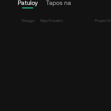
Patuloy
Tapos na
Ranggo
Mga Proyekto
Project ID