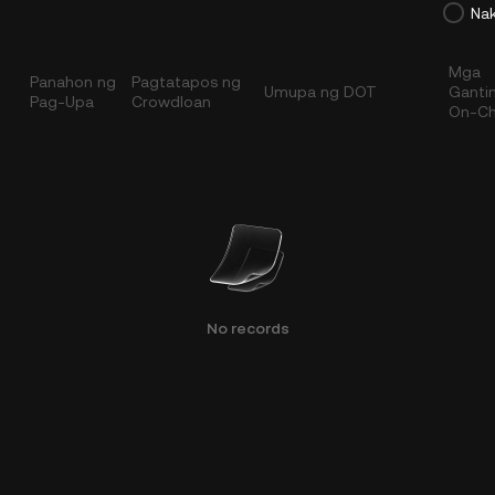
Nak
Mga
Panahon ng
Pagtatapos ng
Umupa ng DOT
Ganti
Pag-Upa
Crowdloan
On-Ch
No records