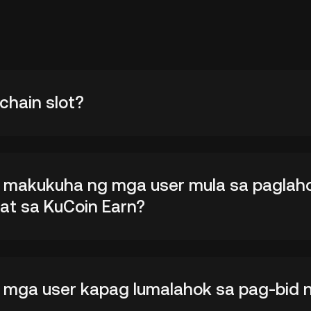
chain slot?
 makukuha ng mga user mula sa paglah
 at sa KuCoin Earn?
mga user kapag lumalahok sa pag-bid n