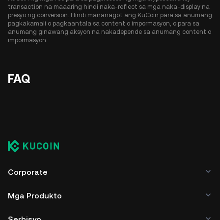
transaction na maaaring hindi naka-reflect sa mga naka-display na
presyo ng conversion. Hindi mananagot ang KuCoin para sa anumang
pagkakamali o pagkaantala sa content o impormasyon, o para sa
anumang ginawang aksyon na nakadepende sa anumang content o
impormasyon.
FAQ
Corporate
Mga Produkto
Serbisyo