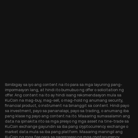
Ibinibigay sa iyo ang content na ito para sa mga layuning pang-
impormasyon lang, at hindi ito bumubuo ng offer o solicitation ng
offer. Ang content na ito ay hindi isang rekomendasyon mula sa
KuCoin na mag-buy, mag-sell, o mag-hold ng anumang security,
financial product, o instrument na binanggit sa content. Hindi payo
sa investment, payo sa pananalapi, payo sa trading, o anumang iba
pang klase ng payo ang content na ito. Maaaring sumasalamin ang
data na ipinakita rito sa mga presyo ng mga asset na tine-trade sa
KuCoin exchange gayundin sa iba pang cryptocurrency exchange o
market data mula sa iba pang platform. Maaaring maningil ang
KuCoin ng mga fee para sa pagproseso ng mga cryptocurrency