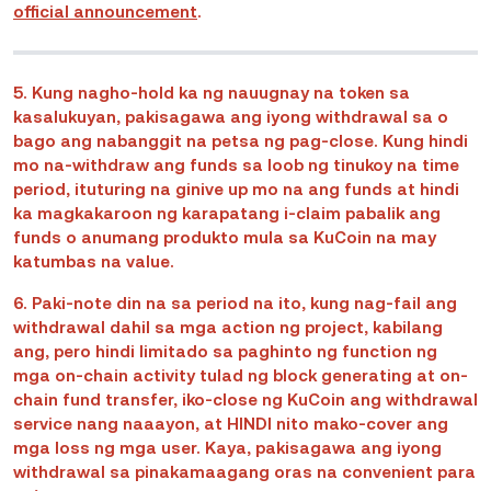
official announcement
.
5. Kung nagho-hold ka ng nauugnay na token sa
kasalukuyan, pakisagawa ang iyong withdrawal sa o
bago ang nabanggit na petsa ng pag-close. Kung hindi
mo na-withdraw ang funds sa loob ng tinukoy na time
period, ituturing na ginive up mo na ang funds at hindi
ka magkakaroon ng karapatang i-claim pabalik ang
funds o anumang produkto mula sa KuCoin na may
katumbas na value.
6. Paki-note din na sa period na ito, kung nag-fail ang
withdrawal dahil sa mga action ng project, kabilang
ang, pero hindi limitado sa paghinto ng function ng
mga on-chain activity tulad ng block generating at on-
chain fund transfer, iko-close ng KuCoin ang withdrawal
service nang naaayon, at HINDI nito mako-cover ang
mga loss ng mga user. Kaya, pakisagawa ang iyong
withdrawal sa pinakamaagang oras na convenient para