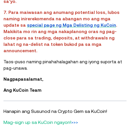
sa’yo.
7. Para maiwasan ang anumang potential loss, lubos
naming inirerekomenda na abangan mo ang mga
update sa
special page ng Mga Delisting ng KuCoin
.
Makikita mo rin ang mga nakaplanong oras ng pag-
close para sa trading, deposits, at withdrawals ng
lahat ng na-delist na token bukod pa sa mga
announcement.
Taos-puso naming pinahahalagahan ang iyong suporta at
pag-unawa.
Nagpapasalamat,
Ang KuCoin Team
Hanapin ang Susunod na Crypto Gem sa KuCoin!
Mag-sign up sa KuCoin ngayon!
>>>