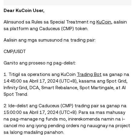
Dear KuCoin User,
Alinsunod sa Rules sa Special Treatment ng
KuCoin
, aalisin
sa platform ang Caduceus (CMP) token.
Aalisin ang mga sumusunod na trading pair:
CMP/USDT
Ganito ang proseso ng pag-delist:
1. Titigil sa operations ang KuCoin
Trading Bot
sa ganap na
14:45:00 sa Abril 17, 2024 (UTC+8), kasama ang Spot Grid,
Infinity Grid, DCA, Smart Rebalance, Spot Martingale, at AI
Spot Trend.
2. Ide-delist ang Caduceus (CMP) trading pair sa ganap na
15:00:00 sa Abril 17, 2024 (UTC+8). Para sa mas mahusay
na pag-manage ng funds mo, inirerekomenda namin na i-
cancel mo ang iyong pending orders ng nauugnay na project
sa lalong madaling panahon.