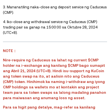
3. Mananatiling naka-close ang deposit service ng Caduceus
(CMP).
4. Iko-close ang withdrawal service ng Caduceus (CMP)
trading pair sa ganap na 15:00:00 sa Oktubre 28, 2024
(UTC+8).
NOTE：
Nire-require ng Caduceus sa lahat ng current $CMP
holder na i-exchange ang kanilang $CMP bago sumapit
ang Abril 21, 2024 (UTC+8). Hindi isu-support ng KuCoin
ang token swap na ito, at aalisin nito ang Caduceus
(CMP) token. Hinihimok ka naming i-withdraw ang iyong
CMP holdings sa wallets mo at kontakin ang project
team para sa token swaps sa lalong madaling panahon
para maiwasan ang anumang loss ng asset.
Para sa higit pang detalye, mag-refer sa kanilang