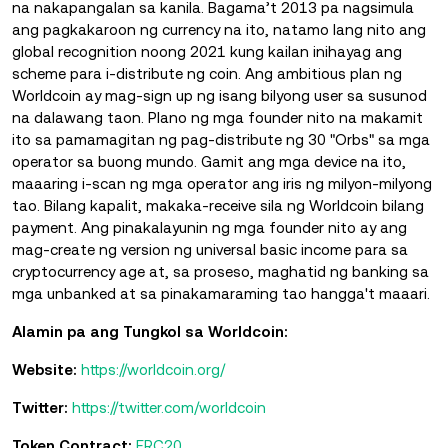
na nakapangalan sa kanila. Bagama’t 2013 pa nagsimula
ang pagkakaroon ng currency na ito, natamo lang nito ang
global recognition noong 2021 kung kailan inihayag ang
scheme para i-distribute ng coin. Ang ambitious plan ng
Worldcoin ay mag-sign up ng isang bilyong user sa susunod
na dalawang taon. Plano ng mga founder nito na makamit
ito sa pamamagitan ng pag-distribute ng 30 "Orbs" sa mga
operator sa buong mundo. Gamit ang mga device na ito,
maaaring i-scan ng mga operator ang iris ng milyon-milyong
tao. Bilang kapalit, makaka-receive sila ng Worldcoin bilang
payment. Ang pinakalayunin ng mga founder nito ay ang
mag-create ng version ng universal basic income para sa
cryptocurrency age at, sa proseso, maghatid ng banking sa
mga unbanked at sa pinakamaraming tao hangga't maaari.
Alamin pa ang Tungkol sa Worldcoin:
Website:
https://worldcoin.org/
Twitter:
https://twitter.com/worldcoin
Token Contract:
ERC20