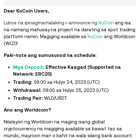
Dear KuCoin Users,
Lubos na ipinagmamalaking i-announce ng
KuCoin
ang isa
na namang mahusay na project na darating sa spot trading
platform namin. Magiging available sa
KuCoin
ang Worldcoin
(WLD)!
Paki-note ang sumusunod na schedule:
Mga Deposit
: Effective Kaagad (Supported na
Network: ERC20)
Trading:
09:00 sa Hulyo 24, 2023 (UTC)
Withdrawal:
09:00 sa Hulyo 25, 2023 (UTC)
Trading Pair:
WLD/USDT
Ano ang Worldcoin?
Nilalayon ng Worldcoin na maging isang global
cryptocurrency na magiging available sa bawat tao sa
mundo, mayroon man o kahit na wala silang bank account