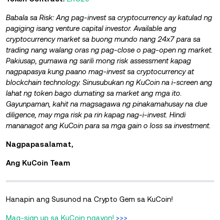
Babala sa Risk: Ang pag-invest sa cryptocurrency ay katulad ng
pagiging isang venture capital investor. Available ang
cryptocurrency market sa buong mundo nang 24x7 para sa
trading nang walang oras ng pag-close o pag-open ng market.
Pakiusap, gumawa ng sarili mong risk assessment kapag
nagpapasya kung paano mag-invest sa cryptocurrency at
blockchain technology. Sinusubukan ng KuCoin na i-screen ang
lahat ng token bago dumating sa market ang mga ito.
Gayunpaman, kahit na magsagawa ng pinakamahusay na due
diligence, may mga risk pa rin kapag nag-i-invest. Hindi
mananagot ang KuCoin para sa mga gain o loss sa investment.
Nagpapasalamat,
Ang KuCoin Team
Hanapin ang Susunod na Crypto Gem sa KuCoin!
Mag-sign up sa KuCoin ngayon!
>>>