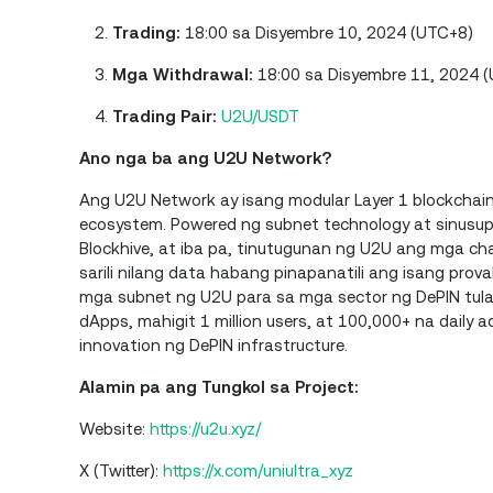
Trading:
18:00 sa Disyembre 10, 2024 (UTC+8)
Mga Withdrawal:
18:00 sa Disyembre 11, 2024 
Trading Pair:
U2U/USDT
Ano nga ba ang U2U Network?
Ang U2U Network ay isang modular Layer 1 blockchain 
ecosystem. Powered ng subnet technology at sinusu
Blockhive, at iba pa, tinutugunan ng U2U ang mga 
sarili nilang data habang pinapanatili ang isang prov
mga subnet ng U2U para sa mga sector ng DePIN tulad
dApps, mahigit 1 million users, at 100,000+ na daily ac
innovation ng DePIN infrastructure.
Alamin pa ang Tungkol sa Project:
Website:
https://u2u.xyz/
X (Twitter):
https://x.com/uniultra_xyz