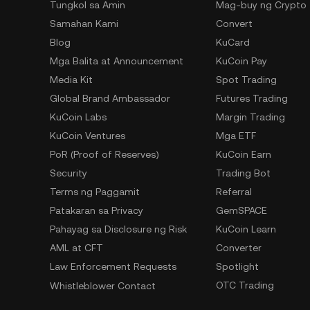
Tungkol sa Amin
Mag-buy ng Crypto
Samahan Kami
Convert
Blog
KuCard
Mga Balita at Announcement
KuCoin Pay
Media Kit
Spot Trading
Global Brand Ambassador
Futures Trading
KuCoin Labs
Margin Trading
KuCoin Ventures
Mga ETF
PoR (Proof of Reserves)
KuCoin Earn
Security
Trading Bot
Terms ng Paggamit
Referral
Patakaran sa Privacy
GemSPACE
Pahayag sa Disclosure ng Risk
KuCoin Learn
AML at CFT
Converter
Law Enforcement Requests
Spotlight
OTC Trading
Whistleblower Contact