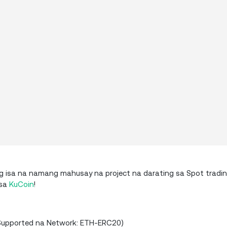
 isa na namang mahusay na project na darating sa Spot tradi
 sa
KuCoin
!
(Supported na Network: ETH-ERC20)