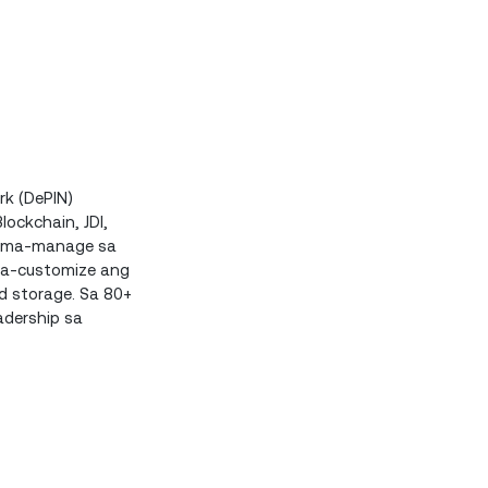
rk (DePIN)
lockchain, JDI,
nagma-manage sa
aka-customize ang
d storage. Sa 80+
eadership sa