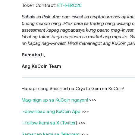
Token Contract:
ETH-ERC20
Babala sa Risk: Ang pag-invest sa cryptocurrency ay katu
buong mundo nang 24x7 para sa trading nang walang or
assessment kapag nagpapasya kung paano mag-invest sa
lahat ng token bago mapunta sa market ang mga ito. G
rin kapag nag-i-invest. Hindi mananagot ang KuCoin para
Bumabati,
Ang KuCoin Team
Hanapin ang Susunod na Crypto Gem sa KuCoin!
Mag-sign up sa KuCoin ngayon!
>>>
I-download ang KuCoin App
>>>
I-follow kami sa X (Twitter
) >>>
Samahan kami sa Telegram
>>>