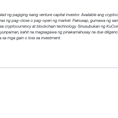
lad ng pagiging isang venture capital investor. Available ang crypt
as ng pag-close o pag-open ng market. Pakiusap, gumawa ng saril
 cryptocurrency at blockchain technology. Sinusubukan ng KuCoin
ayunpaman, kahit na magsagawa ng pinakamahusay na due diligenc
 sa mga gain o loss sa investment.