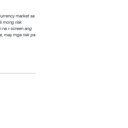
ocurrency market sa
i mong risk
 na i-screen ang
e, may mga risk pa