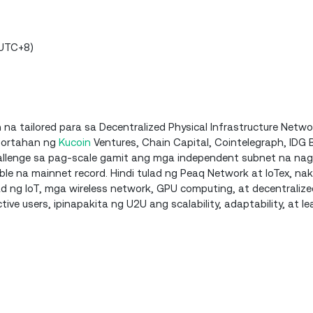
(UTC+8)
na tailored para sa Decentralized Physical Infrastructure Netwo
portahan ng
Kucoin
Ventures, Chain Capital, Cointelegraph, IDG B
challenge sa pag-scale gamit ang mga independent subnet na 
able na mainnet record. Hindi tulad ng Peaq Network at IoTex, n
 ng IoT, mga wireless network, GPU computing, at decentralize
tive users, ipinapakita ng U2U ang scalability, adaptability, at l