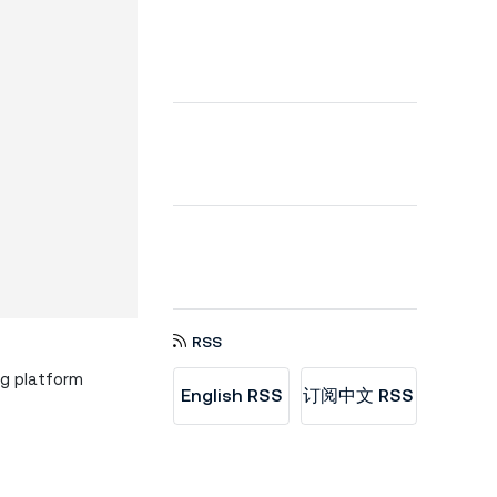
RSS
ng platform
English RSS
订阅中文 RSS