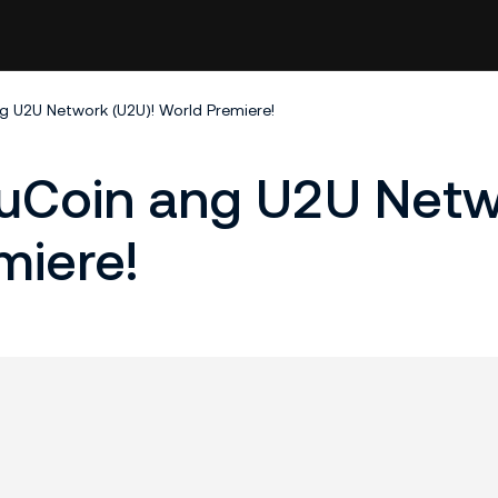
ng U2U Network (U2U)! World Premiere!
 KuCoin ang U2U Net
miere!