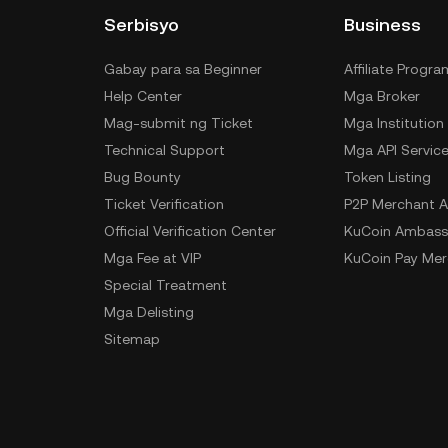
Serbisyo
Business
Gabay para sa Beginner
Affiliate Progra
Help Center
Mga Broker
Mag-submit ng Ticket
Mga Institution
Technical Support
Mga API Servic
Bug Bounty
Token Listing
Ticket Verification
P2P Merchant A
Official Verification Center
KuCoin Ambass
Mga Fee at VIP
KuCoin Pay Mer
Special Treatment
Mga Delisting
Sitemap