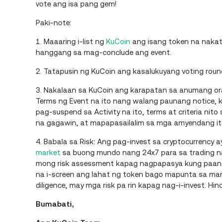
vote ang isa pang gem!
Paki-note:
1. Maaaring i-list ng
KuCoin
ang isang token na nakat
hanggang sa mag-conclude ang event.
2. Tatapusin ng KuCoin ang kasalukuyang voting round
3. Nakalaan sa KuCoin ang karapatan sa anumang oras
Terms ng Event na ito nang walang paunang notice, ka
pag-suspend sa Activity na ito, terms at criteria nito
na gagawin, at mapapasailalim sa mga amyendang ito
4. Babala sa Risk: Ang pag-invest sa cryptocurrency ay
market
sa buong mundo nang 24x7 para sa trading na
mong risk assessment kapag nagpapasya kung paano 
na i-screen ang lahat ng token bago mapunta sa m
diligence, may mga risk pa rin kapag nag-i-invest. H
Bumabati,