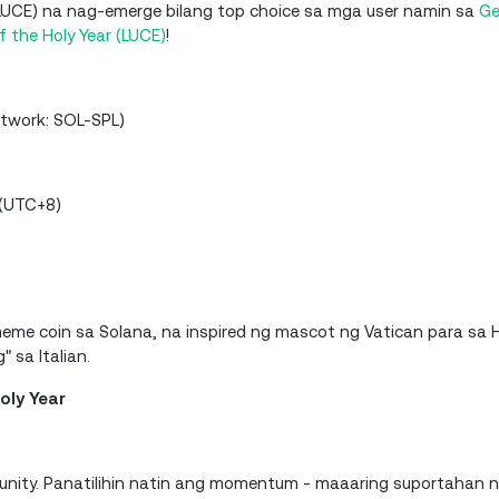
 (LUCE) na nag-emerge bilang top choice sa mga user namin sa
G
f the Holy Year (LUCE)
!
etwork: SOL-SPL)
 (UTC+8)
 meme coin sa Solana, na inspired ng mascot ng Vatican para sa 
 sa Italian.
oly Year
ity. Panatilihin natin ang momentum - maaaring suportahan 