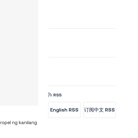
RSS
English RSS
订阅中文 RSS
opel ng kanilang