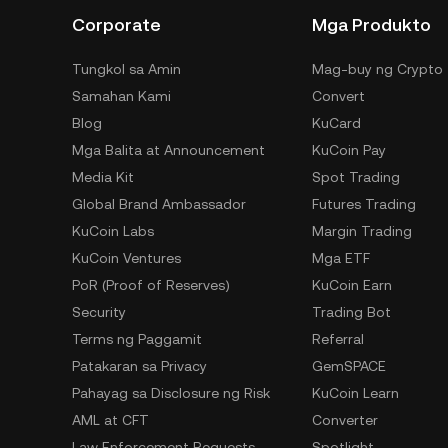
Corporate
Mga Produkto
Tungkol sa Amin
Mag-buy ng Crypto
Samahan Kami
Convert
Blog
KuCard
Mga Balita at Announcement
KuCoin Pay
Media Kit
Spot Trading
Global Brand Ambassador
Futures Trading
KuCoin Labs
Margin Trading
KuCoin Ventures
Mga ETF
PoR (Proof of Reserves)
KuCoin Earn
Security
Trading Bot
Terms ng Paggamit
Referral
Patakaran sa Privacy
GemSPACE
Pahayag sa Disclosure ng Risk
KuCoin Learn
AML at CFT
Converter
Law Enforcement Requests
Spotlight