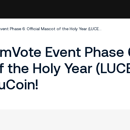
Tapos na ang GemVote Event Phase 6: Official Mascot of the Holy Year (LUCE), Naka-list na sa KuCoin!
mVote Event Phase 
f the Holy Year (LUCE
uCoin!