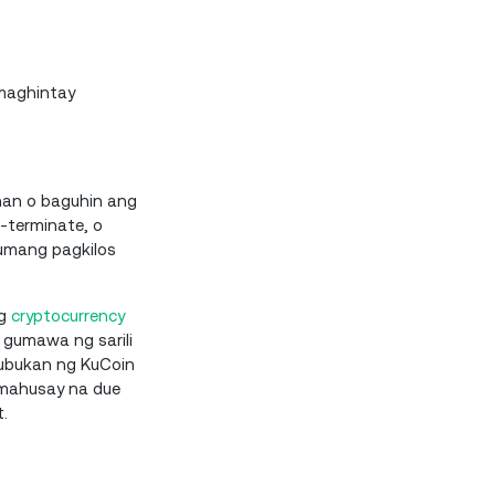
maghintay
han o baguhin ang
-terminate, o
anumang pagkilos
ng
cryptocurrency
gumawa ng sarili
subukan ng KuCoin
amahusay na due
.