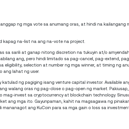
anggap ng mga vote sa anumang oras, at hindi na kailangang 
 kapag na-list na ang na-vote na project.
 sa sarili at ganap nitong discretion na tukuyin at/o amyenda
bilang ang, pero hindi limitado sa pag-cancel, pag-extend, pag
 sa eligibility, selection at number ng mga winner, at timing ng 
 ang lahat ng user.
 katulad ng pagiging isang venture capital investor. Available a
ng walang oras ng pag-close o pag-open ng market. Pakiusap, 
mag-invest sa cryptocurrency at blockchain technology. Sinu
arket ang mga ito. Gayunpaman, kahit na magsagawa ng pinak
indi mananagot ang KuCoin para sa mga gain o loss sa investment