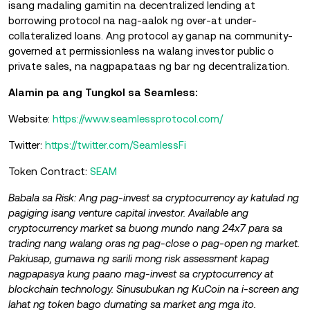
isang madaling gamitin na decentralized lending at
borrowing protocol na nag-aalok ng over-at under-
collateralized loans. Ang protocol ay ganap na community-
governed at permissionless na walang investor public o
private sales, na nagpapataas ng bar ng decentralization.
Alamin pa ang Tungkol sa Seamless:
Website:
https://www.seamlessprotocol.com/
Twitter:
https://twitter.com/SeamlessFi
Token Contract:
SEAM
Babala sa Risk: Ang pag-invest sa cryptocurrency ay katulad ng
pagiging isang venture capital investor. Available ang
cryptocurrency market sa buong mundo nang 24x7 para sa
trading nang walang oras ng pag-close o pag-open ng market.
Pakiusap, gumawa ng sarili mong risk assessment kapag
nagpapasya kung paano mag-invest sa cryptocurrency at
blockchain technology. Sinusubukan ng KuCoin na i-screen ang
lahat ng token bago dumating sa market ang mga ito.