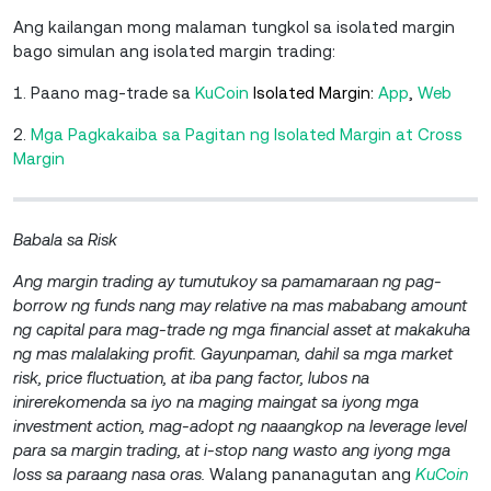
Ang kailangan mong malaman tungkol sa isolated margin
bago simulan ang isolated margin trading:
1. Paano mag-trade sa
KuCoin
Isolated Margin:
A
pp
,
W
eb
2.
Mga Pagkakaiba sa Pagitan ng Isolated Margin at Cross
Margin
Babala sa Risk
Ang margin trading ay tumutukoy sa pamamaraan ng pag-
borrow ng funds nang may relative na mas mababang amount
ng capital para mag-trade ng mga financial asset at makakuha
ng mas malalaking profit. Gayunpaman, dahil sa mga market
risk, price fluctuation, at iba pang factor, lubos na
inirerekomenda sa iyo na maging maingat sa iyong mga
investment action, mag-adopt ng naaangkop na leverage level
para sa margin trading, at i-stop nang wasto ang iyong mga
loss sa paraang nasa oras.
Walang pananagutan ang
KuCoin