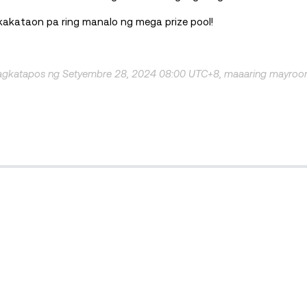
kakataon pa ring manalo ng mega prize pool!
 pagkatapos ng Setyembre 28, 2024 08:00 UTC+8, maaaring mayroo