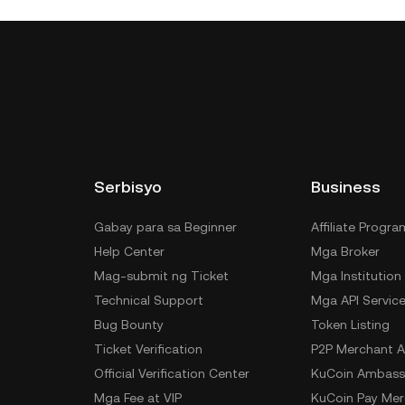
Serbisyo
Business
Gabay para sa Beginner
Affiliate Progra
Help Center
Mga Broker
Mag-submit ng Ticket
Mga Institution
Technical Support
Mga API Servic
Bug Bounty
Token Listing
Ticket Verification
P2P Merchant A
Official Verification Center
KuCoin Ambass
Mga Fee at VIP
KuCoin Pay Mer