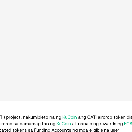
ATI) project, nakumlpleto na ng
KuCoin
ang CATI airdrop token dis
 airdrop sa pamamagitan ng
KuCoin
at nanalo ng rewards ng
KC
ocated tokens sa Funding Accounts ng mga eligible na user.