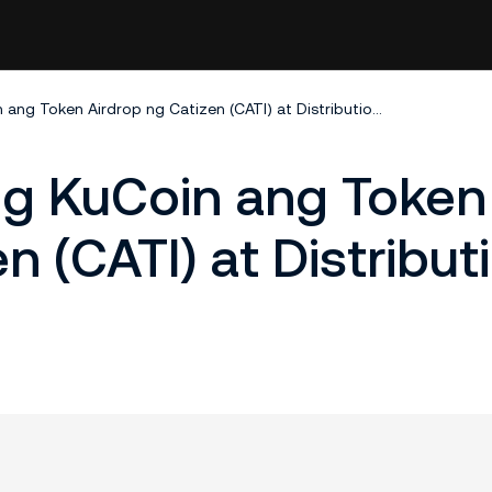
Nakumpleto na ng KuCoin ang Token Airdrop ng Catizen (CATI) at Distribution ng KCS Rewards
g KuCoin ang Token
n (CATI) at Distribut