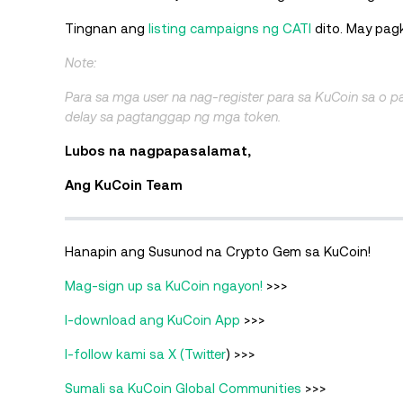
Tingnan ang
listing campaigns ng CATI
dito. May pag
Note:
Para sa mga user na nag-register para sa KuCoin sa o
delay sa pagtanggap ng mga token.
Lubos na nagpapasalamat,
Ang KuCoin Team
Hanapin ang Susunod na Crypto Gem sa KuCoin!
Mag-sign up sa KuCoin ngayon!
>>>
I-download ang KuCoin App
>>>
I-follow kami sa X (Twitter
) >>>
Sumali sa KuCoin Global Communities
>>>