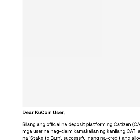
Dear KuCoin User,
Bilang ang official na deposit platform ng Catizen (C
mga user na nag-claim kamakailan ng kanilang CATI
na 'Stake to Earn', successful nang na-credit ang all