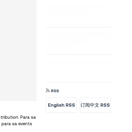
RSS
English RSS
订阅中文 RSS
tribution. Para sa
S
para sa events