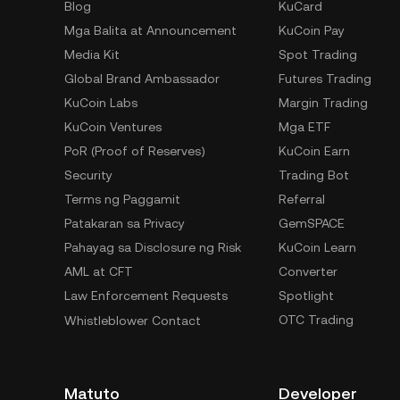
Blog
KuCard
Mga Balita at Announcement
KuCoin Pay
Media Kit
Spot Trading
Global Brand Ambassador
Futures Trading
KuCoin Labs
Margin Trading
KuCoin Ventures
Mga ETF
PoR (Proof of Reserves)
KuCoin Earn
Security
Trading Bot
Terms ng Paggamit
Referral
Patakaran sa Privacy
GemSPACE
Pahayag sa Disclosure ng Risk
KuCoin Learn
AML at CFT
Converter
Law Enforcement Requests
Spotlight
OTC Trading
Whistleblower Contact
Matuto
Developer