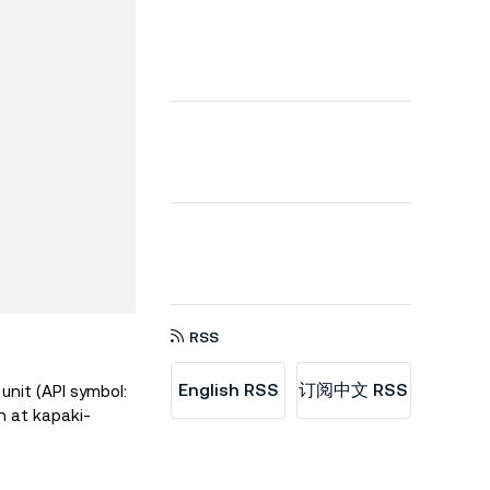
RSS
English RSS
订阅中文 RSS
unit (API symbol:
n at kapaki-
t