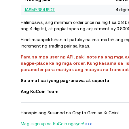
JASMY3S/USDT
4 digi
Halimbawa, ang minimum order price na higit sa 0.8
ang 4 digits), at pagkatapos ng adjustment ay 0.8000
Hindi maaapektuhan at patuloy na ima-match ang mga
increment ng trading pair sa itaas.
Para sa mga user ng API, paki-note na ang mga 
nagpe-place ka ng mga order. Kung kasama sa lis
parameter para matiyak ang maayos na transact
Salamat sa iyong pag-unawa at suporta!
Ang KuCoin Team
Hanapin ang Susunod na Crypto Gem sa KuCoin!
Mag-sign up sa KuCoin ngayon!
>>>