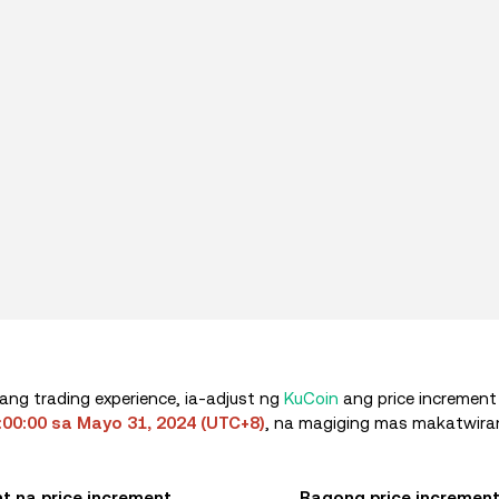
ang trading experience, ia-adjust ng
KuCoin
ang price increment 
0:00 sa Mayo 31, 2024 (UTC+8)
, na magiging mas makatwira
t na price increment
Bagong price incremen