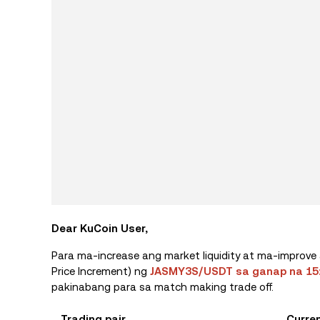
Dear KuCoin User,
Para ma-increase ang market liquidity at ma-improve 
Price Increment) ng
JASMY3S/USDT sa ganap na 15:0
pakinabang para sa match making trade off.
Trading pair
Curren