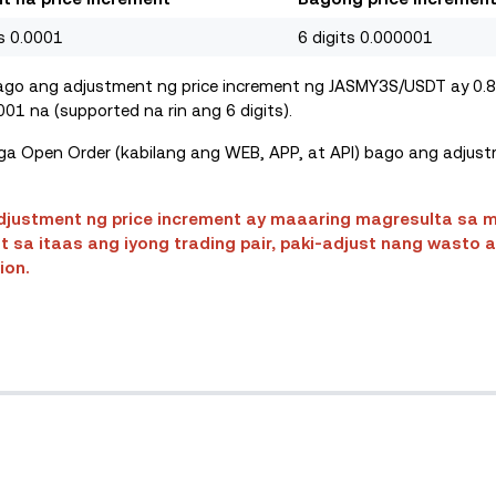
ts 0.0001
6 digits 0.000001
 bago ang adjustment ng price increment ng JASMY3S/USDT ay 0.
01 na (supported na rin ang 6 digits).
 Open Order (kabilang ang WEB, APP, at API) bago ang adjust
adjustment ng price increment ay maaaring magresulta sa 
t sa itaas ang iyong trading pair, paki-adjust nang wasto
ion.