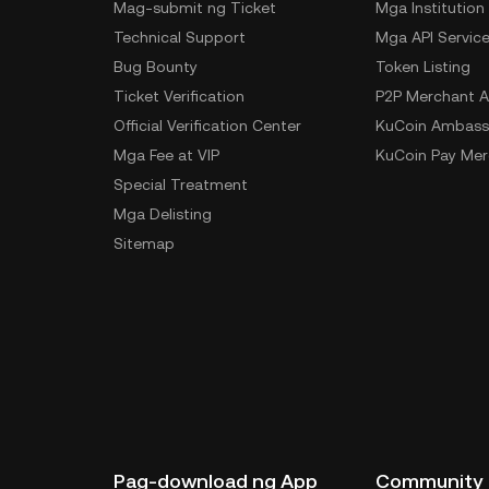
Mag-submit ng Ticket
Mga Institution
Technical Support
Mga API Servic
Bug Bounty
Token Listing
Ticket Verification
P2P Merchant A
Official Verification Center
KuCoin Ambass
Mga Fee at VIP
KuCoin Pay Mer
Special Treatment
Mga Delisting
Sitemap
Pag-download ng App
Community