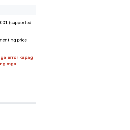
8001 (supported
ment ng price
mga error kapag
 ang mga