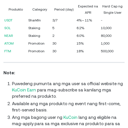
Expected na
Hard Cap ng
Produkto
Category
Period (day)
APR
Single User
USDT
Sharkfin
3/7
4%~ 11%
-
SOL
Staking
5
6.2%
10,000
NEAR
Staking
2
6.0%
80,000
ATOM
Promotion
30
15%
1,000
FTM
Promotion
30
18%
500,000
Note:
Puwedeng pumunta ang mga user sa official website ng
KuCoin Earn
para mag-subscribe sa kanilang mga
preferred na produkto.
Available ang mga produkto ng event nang first-come,
first-served basis.
Ang mga bagong user ng
KuCoin
lang ang eligible na
mag-apply para sa mga exclusive na produkto para sa