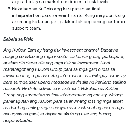
adjust batay sa market conditions at risk levels.
Nakalaan sa KuCoin ang karapatan sa final
interpretation para sa event na ito. Kung mayroon kang
anumang katanungan, pakikontak ang aming customer
support team.
Babala sa Risk:
Ang KuCoin Earn ay isang risk investment channel. Dapat na
maging sensible ang mga investor sa kanilang pag-participate,
at alam din dapat nila ang mga risk sa investment. Hindi
mananagot ang KuCoin Group para sa mga gain o loss sa
investment ng mga user. Ang information na ibinibigay namin ay
para sa mga user upang magsagawa rin sila ng kanilang sariling
research. Hindi ito advice sa investment. Nakalaan sa KuCoin
Group ang karapatan sa final interpretation ng activity. Walang
pananagutan ang KuCoin para sa anumang loss ng mga asset
na dulot ng sariling mga desisyon sa investment ng user o mga
nauugnay na gawi, at dapat na akuin ng user ang buong
responsibilidad.