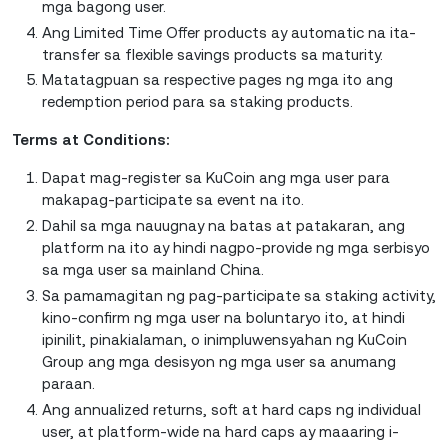
mga bagong user.
Ang Limited Time Offer products ay automatic na ita-
transfer sa flexible savings products sa maturity.
Matatagpuan sa respective pages ng mga ito ang
redemption period para sa staking products.
Terms at Conditions:
Dapat mag-register sa KuCoin ang mga user para
makapag-participate sa event na ito.
Dahil sa mga nauugnay na batas at patakaran, ang
platform na ito ay hindi nagpo-provide ng mga serbisyo
sa mga user sa mainland China.
Sa pamamagitan ng pag-participate sa staking activity,
kino-confirm ng mga user na boluntaryo ito, at hindi
ipinilit, pinakialaman, o inimpluwensyahan ng KuCoin
Group ang mga desisyon ng mga user sa anumang
paraan.
Ang annualized returns, soft at hard caps ng individual
user, at platform-wide na hard caps ay maaaring i-