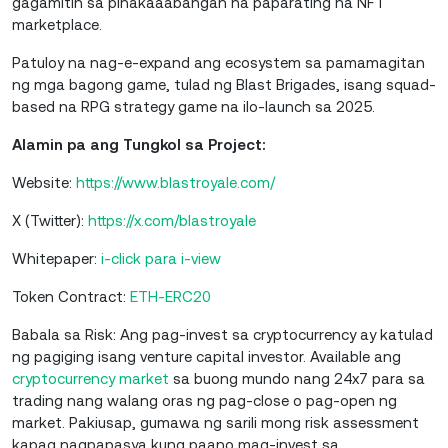
gagamitin sa pinakaaabangan na paparating na NFT
marketplace.
Patuloy na nag-e-expand ang ecosystem sa pamamagitan
ng mga bagong game, tulad ng Blast Brigades, isang squad-
based na RPG strategy game na ilo-launch sa 2025.
Alamin pa ang Tungkol sa Project:
Website:
https://www.blastroyale.com/
X (Twitter):
https://x.com/blastroyale
Whitepaper:
i-click para i-view
Token Contract:
ETH-ERC20
Babala sa Risk: Ang pag-invest sa cryptocurrency ay katulad
ng pagiging isang venture capital investor. Available ang
cryptocurrency market
sa buong mundo nang 24x7 para sa
trading nang walang oras ng pag-close o pag-open ng
market. Pakiusap, gumawa ng sarili mong risk assessment
kapag nagpapasya kung paano mag-invest sa