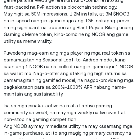
game para sa Web3 generation. Kino-combine nito ang
fast-paced na PvP action sa blockchain technology.
May higit sa 50M impressions, 1.2M installs, at 3M $NOOB
na in-spend nang in-game bago ang TGE, nakapag-prove
na ng significant na traction ang Blast Royale. Bilang unang
Gaming x Meme token, kino-combine ng NOOB ang game
utility sa meme virality.
Puwedeng mag-earn ang mga player ng mga real token sa
pamamagitan ng Seasonal Loot-to-Airdrop model, kung
saan ang 1 NOOB na na-collect nang in-game ay = 1 NOOB
sa wallet mo. Nag-o-offer ang staking ng high returns sa
pamamagitan ng gamified model, na nagpo-provide ng mga
pagkakataon para sa 200%-1000% APR habang name-
maintain ang sustainability.
Isa sa mga pinaka-active na real at active gaming
community sa web3, na may mga weekly na live event at
non-stop na gaming competition.
Ang NOOB ay may immediate utility na may kasamang mga
in-game purchase, at ito ang magiging primary currency na