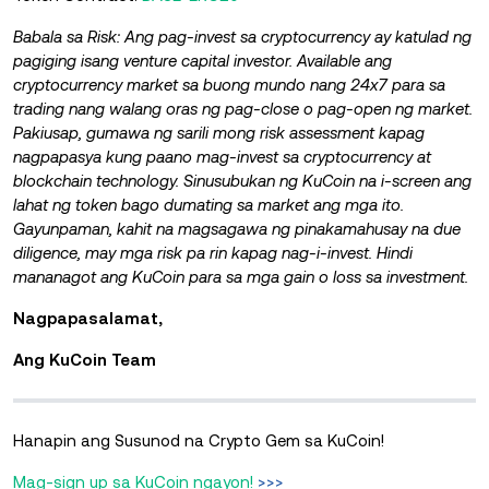
Babala sa Risk: Ang pag-invest sa cryptocurrency ay katulad ng
pagiging isang venture capital investor. Available ang
cryptocurrency market sa buong mundo nang 24x7 para sa
trading nang walang oras ng pag-close o pag-open ng market.
Pakiusap, gumawa ng sarili mong risk assessment kapag
nagpapasya kung paano mag-invest sa cryptocurrency at
blockchain technology. Sinusubukan ng KuCoin na i-screen ang
lahat ng token bago dumating sa market ang mga ito.
Gayunpaman, kahit na magsagawa ng pinakamahusay na due
diligence, may mga risk pa rin kapag nag-i-invest. Hindi
mananagot ang KuCoin para sa mga gain o loss sa investment.
Nagpapasalamat,
Ang KuCoin Team
Hanapin ang Susunod na Crypto Gem sa KuCoin!
Mag-sign up sa KuCoin ngayon!
>>>