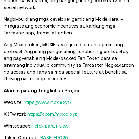
market sa Farcaster, ang nangungunang decentralized na
social network.
Nagbi-build ang mga developer gamit ang Moxie para i-
integrate ang economic incentives sa kanilang mga
Farcaster app, frame, at action.
Ang Moxie token, MOXIE, ay required para magamit ang
protocol. Ang isang pangunahing function ng protocol ay
ang pag-enable ng Moxie-backed Fan Token para sa
sinumang individual o community sa Farcaster. Nagkakaroon
ng access ang fans sa mga special feature at benefit sa
thriving na full loop economy.
Alamin pa ang Tungkol sa Project:
Website:
https://www.moxie.xyz/
X (Twitter):
https://x.com/moxie_xyz
Whitepaper:
i-click para i-view
Token Contract:
BASE-ERC20