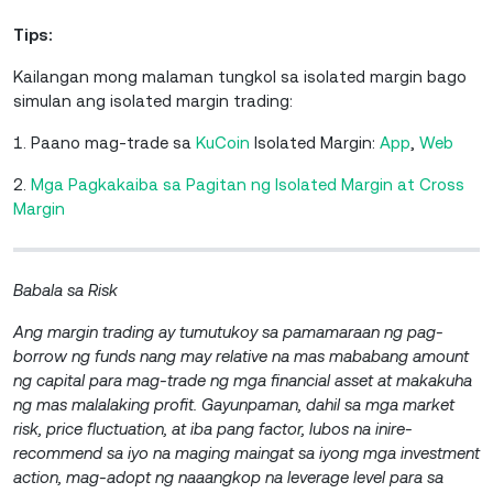
Tips:
Kailangan mong malaman tungkol sa isolated margin bago
simulan ang isolated margin trading:
1. Paano mag-trade sa
KuCoin
Isolated Margin:
A
pp
,
W
eb
2.
Mga Pagkakaiba sa Pagitan ng Isolated Margin at Cross
Margin
Babala sa Risk
Ang margin trading ay tumutukoy sa pamamaraan ng pag-
borrow ng funds nang may relative na mas mababang amount
ng capital para mag-trade ng mga financial asset at makakuha
ng mas malalaking profit. Gayunpaman, dahil sa mga market
risk, price fluctuation, at iba pang factor, lubos na inire-
recommend sa iyo na maging maingat sa iyong mga investment
action, mag-adopt ng naaangkop na leverage level para sa