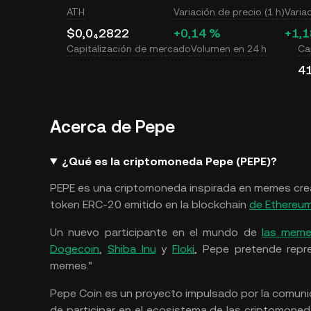
ATH
Variación de precio (1 h)
Varia
$0,0₄2822
+0,14 %
+1,
Capitalización de mercado
Volumen en 24 h
Cap
4
Acerca de Pepe
¿Qué es la criptomoneda Pepe (PEPE)?
PEPE es una criptomoneda inspirada en memes cre
token ERC-20 emitido en la blockchain
de Ethereu
Un nuevo participante en el mundo de
las meme
Dogecoin
,
Shiba Inu
y
Floki
, Pepe pretende repre
memes."
Pepe Coin es un proyecto impulsado por la comunid
de participar en el ecosistema de las criptomone