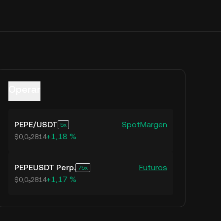
Operar
PEPE
/
USDT
Spot
Margen
5
+1,18 %
$0,0₅2814
PEPEUSDT Perp.
Futuros
75
+1,17 %
$0,0₅2814