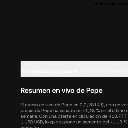
Gráfico de preci
Información general
Acerca de Pepe
A
Resumen en vivo de Pepe
El precio en vivo de Pepe es 0,0₅2814 $, con un vol
precio de Pepe ha variado un +1,18 % en el último d
semana. Con una oferta en circulación de 413.77T
1,16B USD, lo que supone un aumento del +1,18 % h
mercado.