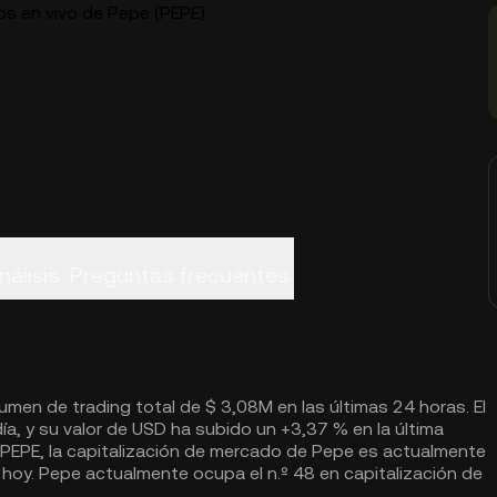
os en vivo de Pepe (PEPE)
nálisis
Preguntas frecuentes
umen de trading total de $ 3,08M en las últimas 24 horas. El
ía, y su valor de USD ha subido un +3,37 % en la última
 PEPE, la capitalización de mercado de Pepe es actualmente
oy. Pepe actualmente ocupa el n.º 48 en capitalización de