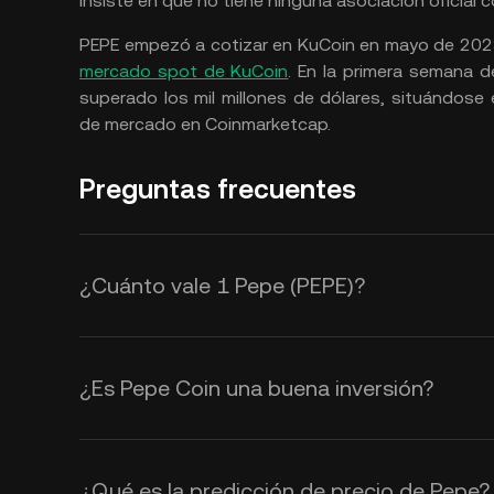
insiste en que no tiene ninguna asociación oficial c
PEPE empezó a cotizar en KuCoin en mayo de 20
mercado spot de KuCoin
. En la primera semana d
superado los mil millones de dólares, situándose 
de mercado en Coinmarketcap.
Preguntas frecuentes
¿Cuánto vale 1 Pepe (PEPE)?
KuCoin proporciona actualizacione
Pepe (PEPE). El valor de Pepe se ve
¿Es Pepe Coin una buena inversión?
como por el sentimiento del merca
$PEPE es una
criptomoneda
basad
ver los tipos de cambio de
PEPE a 
inherente o previsión de ganancias
¿Qué es la predicción de precio de Pepe?