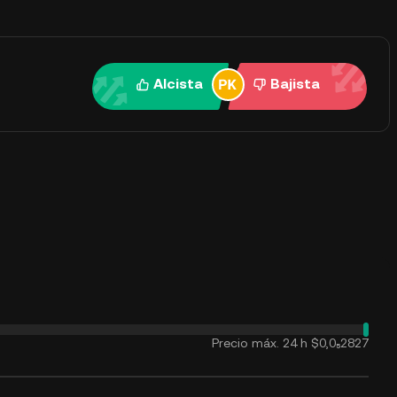
Alcista
Bajista
Precio máx. 24 h
$0,0₅2827