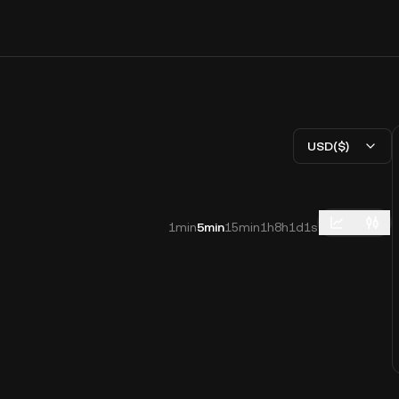
USD($)
1min
5min
15min
1h
8h
1d
1s