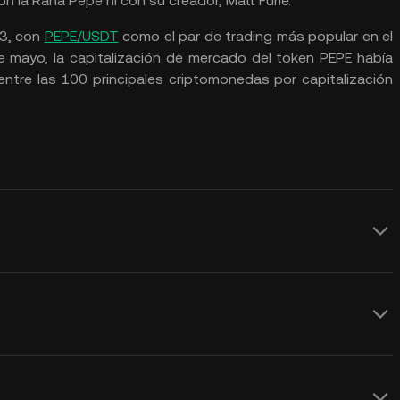
on la Rana Pepe ni con su creador, Matt Furie.
23, con
PEPE/USDT
como el par de trading más popular en el
e mayo, la capitalización de mercado del token PEPE había
entre las 100 principales criptomonedas por capitalización
s de precios de USD en tiempo real para
 afectado por la oferta y la demanda, así
do. Usa la Calculadora de KuCoin para
a en memes que carece de valor
USD en tiempo real
.
 monetarias. Al carecer de un equipo