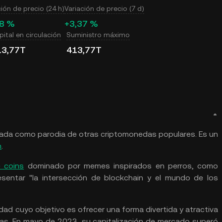
ción de precio (24 h)
Variación de precio (7 d)
18 %
+3,37 %
ital en circulación
Suministro máximo
13,77T
413,77T
ada como parodia de otras criptomonedas populares. Es un
m
.
 coins
dominado por memes inspirados en perros, como
sentar "la intersección de blockchain y el mundo de los
ad cuyo objetivo es ofrecer una forma divertida y atractiva
das. En mayo de 2023, su capitalización de mercado superó