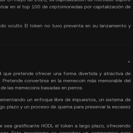
entrar en el top 100 de criptomonedas por capitalización de
o oculto. El token no tuvo preventa en su lanzamiento y
que pretende ofrecer una forma divertida y atractiva de
s. Pretende convertirse en la memecoin más memorable del
 de las memecoins basadas en perros.
plementando un enfoque libre de impuestos, un sistema de
argo plazo y un proceso de quema para preservar la escasez
 sea gratificante HODL el token a largo plazo, ofreciendo
plazo. Este mecanismo se considera un compromiso para