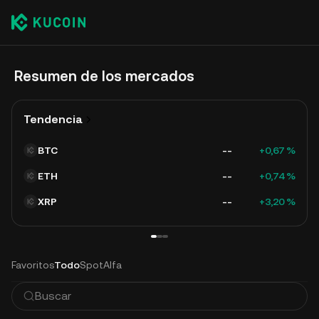
Resumen de los mercados
Tendencia
BTC
--
+0,67 %
ETH
--
+0,74 %
XRP
--
+3,20 %
Favoritos
Todo
Spot
Alfa