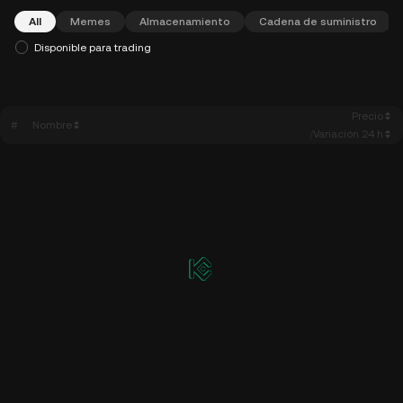
All
Memes
Almacenamiento
Cadena de suministro
Disponible para trading
Precio
#
Nombre
/
Variación 24 h