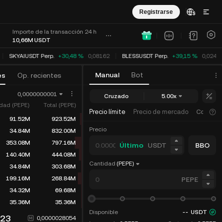
Registrarse
h
Importe de la transacción 24 h
10,66M
USDT
SKYAIUSDT Perp.
+30,48 %
0,08162
BLESSUSDT Perp.
+39,15 %
0,02479
Manual
Bot
es
Op. recientes
0,0000000001
Cruzado
5.00x
dad (PEPE)
Total (PEPE)
Precio límite
Precio de mercado
Condici
91.52M
923.52M
Precio
34.84M
832.00M
353.08M
797.16M
Último
USDT
BBO
140.40M
444.08M
Cantidad
(PEPE)
34.84M
303.68M
199.16M
268.84M
PEPE
34.32M
69.68M
35.36M
35.36M
Disponible
--
USDT
023
0,0000028054