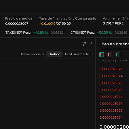
Precio del índice
Tasa de financiación / Cuenta atrás
Volumen en 24 
3,761T
PEPE
0,0000028067
+0.0100%
/
07:
59:
25
TAKEUSDT Perp.
+40,80 %
0,06632
CTSIUSDT Perp.
+50,55 %
0,03246
Libro de órden
Último precio
Gráfico
Prof. mercado
Precio (USDT)
Canti
0.0000028076
0.0000028074
0.0000028073
0.0000028072
0.0000028070
0.0000028067
0.0000028065
0.0000028064
0,0000028