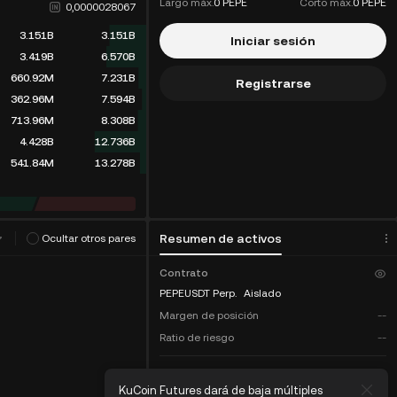
Largo máx.
0 PEPE
Corto máx.
0 PEPE
0,0000028067
3.151B
3.151B
Iniciar sesión
3.419B
6.570B
660.92M
7.231B
Registrarse
362.96M
7.594B
713.96M
8.308B
4.428B
12.736B
541.84M
13.278B
ritmo de trading
(
0
)
Resumen de activos
Ocultar otros pares
Contrato
PEPEUSDT Perp.
Aislado
Margen de posición
--
Ratio de riesgo
--
COIN-M
ures dará de baja múltiples
KuCoin Futures lanzará un mecanis
Saldo total
--