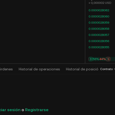
≈ 0,000002
USD
0.0000028062
0.0000028060
0.0000028059
0.0000028058
0.0000028057
0.0000028056
0.0000028055
B
56%
44%
S
 órdenes
Historial de operaciones
Historial de posición
Algo
Contrato
ciar sesión
o
Registrarse
KuCoin Futures listará el contrato
KuCoin Fut