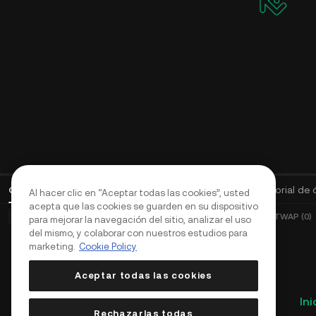
Órdenes abiertas
(
0
)
Posiciones (0)
Activos
Historial de
Al hacer clic en “Aceptar todas las cookies”, usted
acepta que las cookies se guarden en su dispositivo
Órdenes básicas (0)
Órdenes avanzadas (0)
Órdenes TWAP (0)
para mejorar la navegación del sitio, analizar el uso
del mismo, y colaborar con nuestros estudios para
marketing.
Cookie Policy
Aceptar todas las cookies
Ini
Rechazarlas todas