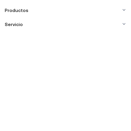
Productos
Servicio
Negocios
Precios de criptomonedas
Desarrolladores
Descargar app
Comunidad