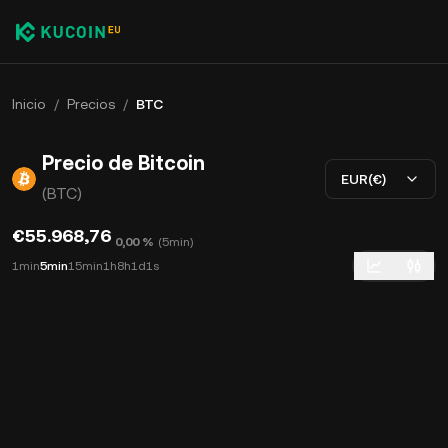
Inicio
/
Precios
/
BTC
Precio de Bitcoin
EUR(€)
(BTC)
€55.968,76
0,00 %
(
5min
)
1min
5min
15min
1h
8h
1d
1s