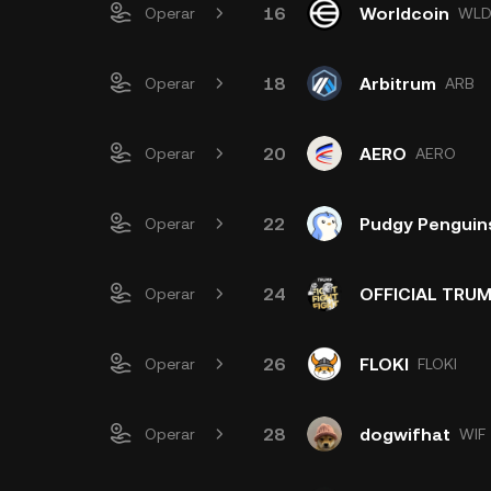
16
Worldcoin
Operar
WL
18
Arbitrum
Operar
ARB
20
AERO
Operar
AERO
22
Pudgy Penguin
Operar
24
OFFICIAL TRU
Operar
26
FLOKI
Operar
FLOKI
28
dogwifhat
Operar
WIF