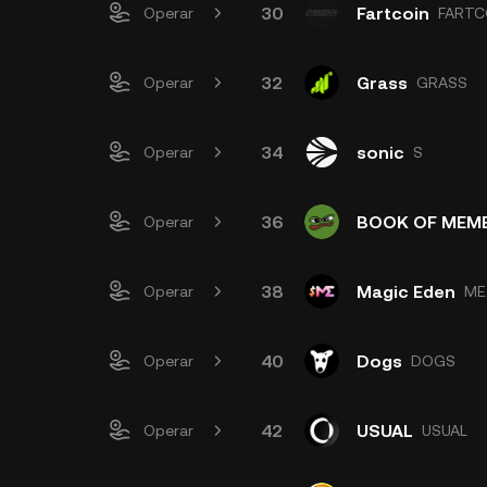
30
Fartcoin
Operar
FARTC
32
Grass
Operar
GRASS
34
sonic
Operar
S
36
BOOK OF MEM
Operar
38
Magic Eden
Operar
ME
40
Dogs
Operar
DOGS
42
USUAL
Operar
USUAL