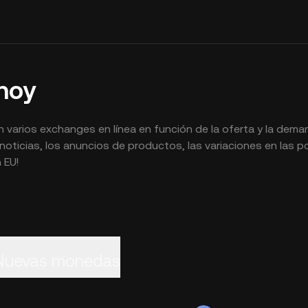
 hoy
varios exchanges en línea en función de la oferta y la dema
noticias, los anuncios de productos, las variaciones en las po
 EU!
Nuevas monedas