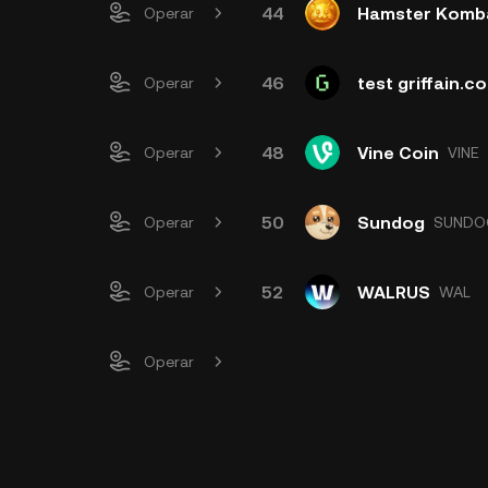
44
Hamster Komb
Operar
46
test griffain.c
Operar
48
Vine Coin
Operar
VINE
50
Sundog
Operar
SUNDO
52
WALRUS
Operar
WAL
Operar