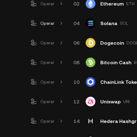
02
Ethereum
Operar
ETH
04
Solana
Operar
SOL
06
Dogecoin
Operar
DOG
08
Bitcoin Cash
Operar
B
10
ChainLink Tok
Operar
12
Uniswap
Operar
UNI
14
Hedera Hashg
Operar