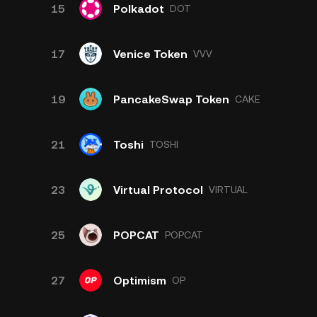
15
Polkadot
DOT
17
Venice Token
VVV
19
PancakeSwap Token
CAKE
21
Toshi
TOSHI
23
Virtual Protocol
VIRTUAL
25
POPCAT
POPCAT
27
Optimism
OP