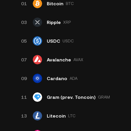
01
Bitcoin
BTC
03
Ripple
XRP
05
USDC
USDC
07
Avalanche
AVAX
09
Cardano
ADA
11
Gram (prev. Toncoin)
GRAM
13
Litecoin
LTC