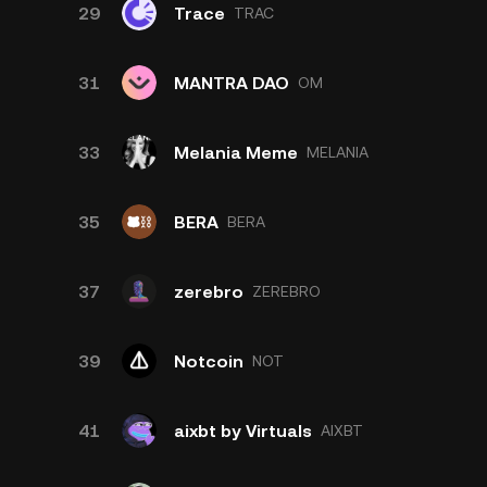
29
Trace
TRAC
31
MANTRA DAO
OM
33
Melania Meme
MELANIA
35
BERA
BERA
37
zerebro
ZEREBRO
39
Notcoin
NOT
41
aixbt by Virtuals
AIXBT