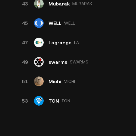
43
Mubarak
MUBARAK
45
WELL
WELL
47
Lagrange
LA
49
swarms
SWARMS
51
Michi
MICHI
53
TON
TON