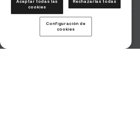
Aceptar todas las
Rechazarlas todas
cookies
Empresa
Seguridad
Configuración de
Condiciones de uso
cookies
Declaración de riesgos
Solicitudes de las autoridades
Contacto para denunciantes
Imprint (Impressum)
Productos
Servicio
Institucional
Instituciones
Descargar app