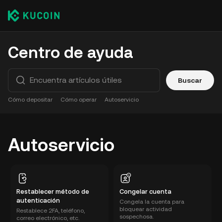
Centro de ayuda
Buscar
Cómo depositar
Cómo operar
Autoservicio
Autoservicio
Restablecer método de
Congelar cuenta
autenticación
Congela la cuenta para
bloquear actividad
Restablece 2FA, teléfono,
sospechosa.
correo electrónico, etc.