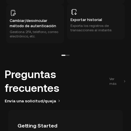
Exportar historial
Cambiar/desvincular
método de autenticación
Exporta los registros de
transacciones al instante.
Gestiona 2FA, teléfono, correo
electrónico, etc.
Preguntas
Ver
más
frecuentes
Envía una solicitud/queja
Getting Started