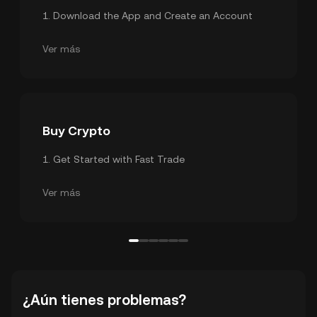
1
.
Download the App and Create an Account
2
.
Identity Verification
3
.
Security Settings
Ver más
Buy Crypto
1
.
Get Started with Fast Trade
2
.
Credit/Debit Card
Ver más
¿Aún tienes problemas?