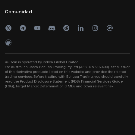
Comunidad
KuCoin is operated by Peken Global Limited.
For Australian users: Echuca Trading Pty Ltd (AFSL No. 297499) is the issuer
of the derivative products listed on this website and provides the related
trading services. Before trading with Echuca Trading, you should carefully
read the Product Disclosure Statement (PDS), Financial Services Guide
(FSG), Target Market Determination (TMD), and other relevant risk
disclosures. Wholesale investors should refer to the Wholesale Client
Information Statement. Please note that when you invest with Echuca
Trading, you do not obtain ownership of the underlying assets.
Risk Warning: The crypto-asset market is highly volatile and may result in
total loss of funds. Past performance is not indicative of future results.
Never invest more than you can afford to lose. You are strongly advised to
seek independent legal, financial, and tax advice based on your individual
circumstances before making any investment decision. The information
provided on this website is general in nature and does not constitute
financial advice, investment advice, a personal recommendation, or an