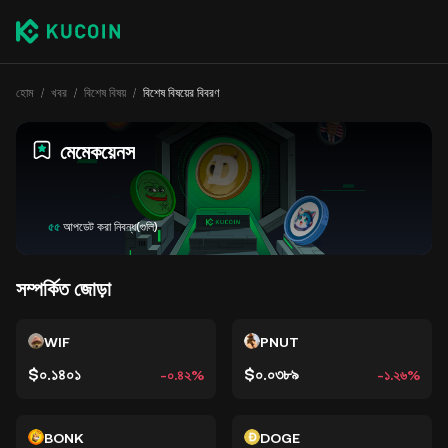
হোম
খবর
বিশেষ বিষয়
বিশেষ বিষয়ের বিবরণ
মেমেকয়েনস
৫৫
আপডেট করা নিবন্ধ(গুলি)
সম্পর্কিত জোড়া
WIF
PNUT
$০.১৪০১
$০.০৩৮৯
-০.৪২%
-১.২৬%
BONK
DOGE