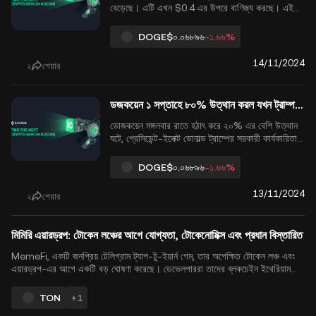
বেড়েছে। এটি এখন $0.4 এর উপরে বাণিজ্য করছে। এই
বৃদ্ধি একটি বিস্তৃত বাজার র‍্যালির সময় এসেছে এবং এটি
নেটওয়ার্কে নতুন ব্যবহারকারীদের তীব্র বৃদ্ধির দ্বারা চালিত
DOGE
$০.০৬৮৯৬
-১.৬৬%
হয়েছে। উৎস: X অন-চেইন অ্যানালিটিক্স ফার্ম স্যান্টিমেন্ট
অনুযায়ী, ডজকয়েন গত সপ্তাহে...
14/11/2024
২
শেয়ার
ডজকয়েন ১ সপ্তাহে ৮০% উত্থান করল যখন ট্রাম্প 'DOGE' বিভাগ চালু করলেন, মাস্ক এবং রামস্বামীর সমর্থনে
ডোজকয়েন মঙ্গলবার রাতে হঠাৎ করে ২০% এর বেশি উত্থান
ঘটে, প্রেসিডেন্ট-ইলেক্ট ডোনাল্ড ট্রাম্পের সরকারী কার্যকারিতা
বৃদ্ধির ওপর কেন্দ্রীভূত একটি নতুন বিভাগের ঘোষণা দেওয়ার
পর, যা তিনি "ডোজ" বিভাগ নামকরণ করেন। তার বিবৃতিতে,
DOGE
$০.০৬৮৯৬
-১.৬৬%
ট্রাম্প টেসলার এলন মাস্ক এবং প্রাক্তন রিপাবলিকান প্রার্থী
বিবেক রামাস্বামীকে বিভা...
13/11/2024
২
শেয়ার
মিমিরি এয়ারড্রপ: টোকেন লঞ্চের আগে যোগ্যতা, টোকেনোমিক্স এবং প্রধান বিস্তারিত
MemeFi, একটি জনপ্রিয় টেলিগ্রাম ট্যাপ-টু-ইয়ার্ন গেম, তার অপেক্ষিত টোকেন লঞ্চ এবং
এয়ারড্রপ-এর আগে একটি বড় ঘোষণা করেছে। ডেভেলপাররা তাদের ব্লকচেইন ইথেরিয়াম
লেয়ার-2 নেটওয়ার্ক লাইনা থেকে Sui নেটওয়ার্ক-এ স্থানান্তরিত করেছে এবং Q4 2024-
এর মধ্যে এয়ারড্রপ এবং টোকেন লঞ্চের ঘোষণা করার প্রত্যাশা করা হচ্...
TON
+1