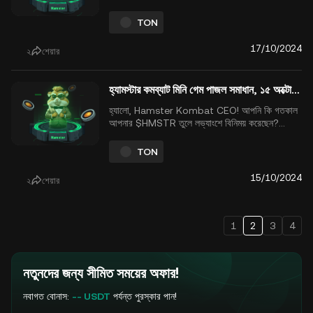
$HMSTRঅবশেষে সেপ্টেম্বর ২৬ তারিখে KuCoin সহ
বিভিন্ন CEX-এ লঞ্চ হয়েছে অনেক হাইপের পর। লেখার সময়
TON
$HMSTR এখন $0.003972 এ ট্রেড হচ্ছে। এখন
খেলাInterlude Seasonএ আছে, এবং হামস্টার কমব্যাট
17/10/2024
২
শেয়ার
খেলোয়াড় হিসে...
হ্যামস্টার কমব্যাট মিনি গেম পাজল সমাধান, ১৫ অক্টোবর, ২০২৪
হ্যালো, Hamster Kombat CEO! আপনি কি গতকাল
আপনার $HMSTR তুলে লভ্যাংশে বিনিময় করেছেন?
$HMSTR অবশেষে কয়েক মাসের প্রচারণার পর ২৬
সেপ্টেম্বর KuCoin সহ CEXs-এ চালু হয়েছে। লেখার
TON
সময় $HMSTR এখন $0.004441 এ ট্রেড করছে।
এখন গেমটি এর Interlude Season-এ রয়েছে, এবং
15/10/2024
২
শেয়ার
Hamster Kombat প্লেয়ার হিসাবে আপনা...
1
2
3
4
নতুনদের জন্য সীমিত সময়ের অফার!
নবাগত বোনাস:
-- USDT
পর্যন্ত পুরস্কার পান!