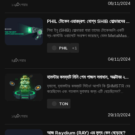
08/11/2024
১২
শেয়ার
PHIL টোকেন এয়ারড্রপ: যোগ্য SHIB হোল্ডারদের জন্য এক্সক্লুসিভ পুরস্কার
শিবা ইনু (SHIB) হোল্ডাররা যারা তাদের টোকেনগুলি একটি
স্ব-কাস্টডি ওয়ালেটে সংরক্ষণ করেছেন, যেমন MetaMask
বা ট্রাস্ট ওয়ালেট, এখন একটি একচেটিয়া PHIL টোকেন
এয়ারড্রপের জন্য যোগ্য। এই সম্প্রদায় দ্বারা চালিত টোকেন
PHIL
+1
উদ্যোগটি নির্দিষ্ট যোগ্যতার মানদণ্ড পূরণকারী SHIB
হোল্ডারদের পুরস্কৃত করে। এয়ারড্রপ প্রক্...
04/11/2024
৪
শেয়ার
হামস্টার কমব্যাট মিনি গেম পাজল সমাধান, অক্টোবর ২৯, ২০২৪
হ্যালো, হ্যামস্টার কমব্যাট সিইও! আপনি কি $HMSTR বের
করেছিলেন এবং গতকাল মুনাফার জন্য এটি বেচেছিলেন?
$HMSTR অবশেষে বহু মাসের প্রচারণার পরে সেপ্টেম্বর
২৬ তারিখে কু-কয়েন সহ অন্যান্য সেন্ট্রালাইজড এক্সচেঞ্জে চালু
TON
হয়েছিল। লেখার সময় $HMSTR এর মূল্য $0.002869
এ লেনদেন হচ্ছে। এখন গেমটি তার ইন্টারলু...
29/10/2024
১৪
শেয়ার
আজ Raydium (RAY) এর মূল্য কেন বেড়েছে?