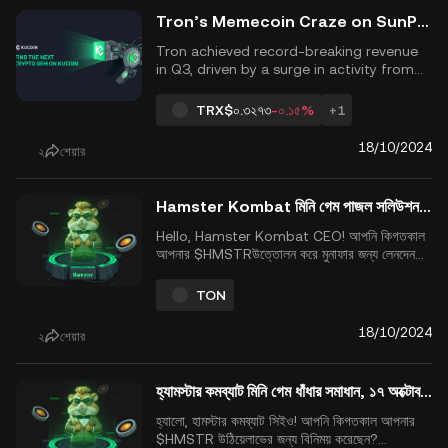
USDT a...
Tron’s Memecoin Craze on SunPump Sets Revenue Records of Over $150M in Q3
Tron achieved record-breaking revenue
in Q3, driven by a surge in activity from
its memecoin launchpad, SunPump.
According to Messari, the blockchain
TRX
$০.৩২৭৩
-০.১৫%
+1
generated $151.2 million, marking a 30%
increase from the previous quarter. Quick
18/10/2024
২
শেয়ার
Take Tron&rsquo;s SunPump launchpad
generated 27% of its Q3...
Hamster Kombat মিনি গেম পাজল সলিউশন, অক্টোবর ১৮, ২০২৪
Hello, Hamster Kombat CEO! আপনি কিগতকাল
আপনার $HMSTRউত্তোলন করে মুনাফার জন্য লেনদেন
করেছেন?$HMSTRঅবশেষে সেক্স সহ KuCoin এ ২৬
সেপ্টেম্বর মাসের পর চালু হয়। এ লেখার সময় $HMSTR
TON
এর মূল্য ০.০০৩৭৫৯ ডলার। এখন খেলা তারInterlude
Seasonএ রয়েছে, এবং আপনার প্রচেষ্টাদৈনিক চ্যালেঞ্জগুলি
18/10/2024
২
শেয়ার
সমাধান...
হ্যামস্টার কমব্যাট মিনি গেম ধাঁধার সমাধান, ১৭ অক্টোবর, ২০২৪
হ্যালো, হামস্টার কমব্যাট সিইও! আপনি কিগতকাল আপনার
$HMSTR উঠিয়েলাভের জন্য বিনিময় করেছেন?