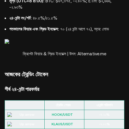
মূল্য (UTC+8 8:00):
BTC: $৬৭,৩৭৫, -২.৪০%; ETH: $২,৬৬৬,
-২.৯৩%
২৪-ঘন্টা লং/শর্ট:
৪৮.৫%/৫১.৫%
গতকালের ফিয়ার এবং গ্রিড ইনডেক্স:
৭০ (২৪ ঘন্টা আগে ৭২), স্তর: লোভ
ক্রিপ্টো ফিয়ার & গ্রিড ইনডেক্স | উৎস: Alternative.me
আজকের ট্রেন্ডিং টোকেন
শীর্ষ ২৪-ঘন্টা পারফর্মার
ট্রেডিং পেয়ার
২৪ঘন্টা পরিবর্তন
HOOK/USDT
-৪.২১%
KLAUS/USDT
-৯.৮২%