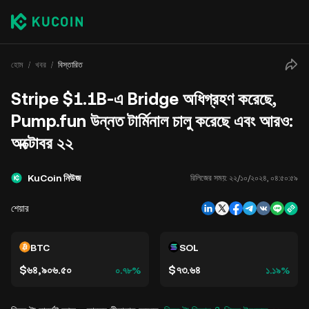
হোম
খবর
বিস্তারিত
Stripe $1.1B-এ Bridge অধিগ্রহণ করেছে,
Pump.fun উন্নত টার্মিনাল চালু করেছে এবং আরও:
অক্টোবর ২২
KuCoin নিউজ
রিলিজের সময়:
২২/১০/২০২৪, ০৪:৫০:৫৯
শেয়ার
BTC
SOL
$৬৪,৯০৬.৫০
$৭৩.৬৪
০.৭৮%
১.১৯%