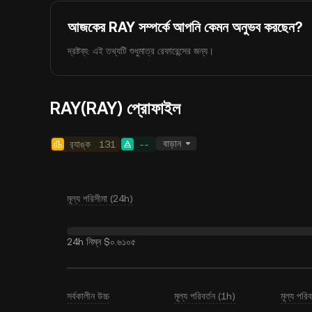
আজকের RAY সম্পর্কে আপনি কেমন অনুভব করছেন?
দ্রষ্টব্য: এই তথ্যটি শুধুমাত্র রেফারেন্সের জন্য।
RAY(RAY) প্রোফাইল
বাড়ান
র‍্যাঙ্ক
131
--
মূল্য পরিসীমা (24h)
24h নিম্ন
$০.৬১০৫
সর্বকালীন উচ্চ
মূল্য পরিবর্তন (1h)
মূল্য পরি