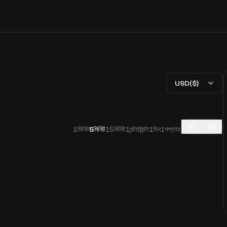
USD($)
1মিনিট
5মিনিট
15মিনিট
1ঘন্টা
8ঘন্টা
1দিন
1সপ্তাহ