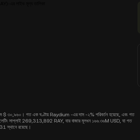
)-এর লাইভ মূল্য তালিকা
লিউম $ ৩০,৯৬০। গত এক ঘণ্টায় Raydium -এর দাম -২% পরিবর্তন হয়েছে, এবং গত
লেটিং সাপ্লাই 269,313,892 RAY, যার বাজার মূলধন ১৬৬.৩৬M USD, যা গত
31 স্থানে রয়েছে।