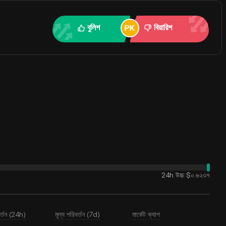
বুলিশ
বিয়ারিশ
24h উচ্চ
$০.৬২৩৭
বর্তন (24h)
মূল্য পরিবর্তন (7d)
মার্কেট ক্যাপ