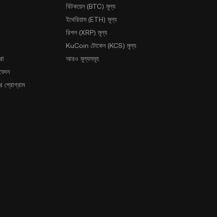
বিটকয়েন (BTC) মূল্য
ইথেরিয়াম (ETH) মূল্য
রিপল (XRP) মূল্য
KuCoin টোকেন (KCS) মূল্য
রা
আরও মূল্যসমূহ
আবেদন
 প্রোগ্রাম