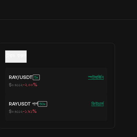
ট্রেড করুন
RAY
/
USDT
স্পট
মার্জিন
5
-২.০০%
$০.৬১১২
RAYUSDT পার্প
ফিউচার্স
50
-১.৯১%
$০.৬১১২