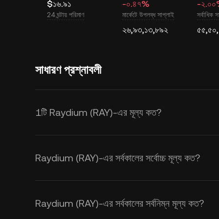
$১৬.৯১
-০.৪৭%
-২.০
24 ঘন্টায় পরিমাণ
মার্কেটে উপলব্ধ সাপ্লাই
সর্বাধিক স
২৬,৯৩,১৩,৮৯২
৫৫,৫০
সাধারণ প্রশ্নাবলী
1টি Raydium (RAY)-এর মূল্য কত?
KuCoin, Raydium (RAY)-এর জন্য রিয়েল-
মূল্য সরবরাহ এবং চাহিদা, সেইসাথে মার্কেট সেন্টিমে
Raydium (RAY)-এর সর্বকালের সর্বোচ্চ মূল্য কত?
এক্সচেঞ্জ হারগুলি পেতে KuCoin ক্যালকুলেটর ব্
Raydium (RAY)-এর সর্বকালের সর্বনিম্ন মূল্য কত?