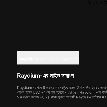
Raydium (RAY
ওভারভিউ
বিশ্লেষণ
সাধারণ প্রশ্নাবলী
Raydium-এর লাইভ সারাংশ
Raydium বর্তমানে $ ০.৬১১২দামে ট্রেড হচ্ছে, 24 ঘণ্টার ট্রেডিং ভ
এক সপ্তাহে USD -এ এর মান কমেছে -০.২৪%। Raydium -এর সার্কু
24 ঘণ্টায় কমেছে -২%। বাজার মূলধন অনুযায়ী Raydium বর্তমানে #1