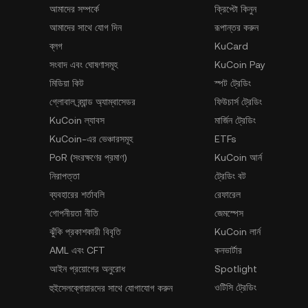
আমাদের সম্পর্কে
ক্রিপ্টো কিনুন
আমাদের সাথে যোগ দিন
রূপান্তর করুন
ব্লগ
KuCard
সংবাদ এবং ঘোষণাসমূহ
KuCoin Pay
মিডিয়া কিট
স্পট ট্রেডিং
গ্লোবাল ব্র্যান্ড অ্যাম্বাসেডর
ফিউচার্স ট্রেডিং
KuCoin ল্যাবস
মার্জিন ট্রেডিং
KuCoin-এর ভেঞ্চারসমূহ
ETFs
PoR (সংরক্ষণের প্রমাণ)
KuCoin আর্ন
নিরাপত্তা
ট্রেডিং বট
ব্যবহারের শর্তাবলি
রেফারেল
গোপনীয়তা নীতি
জেমস্পেস
ঝুঁকি প্রকাশকারী বিবৃতি
KuCoin লার্ন
AML এবং CFT
কনভার্টার
আইন প্রয়োগের অনুরোধ
Spotlight
ওটিসি ট্রেডিং
হুইসেলব্লোয়ারদের সাথে যোগাযোগ করুন