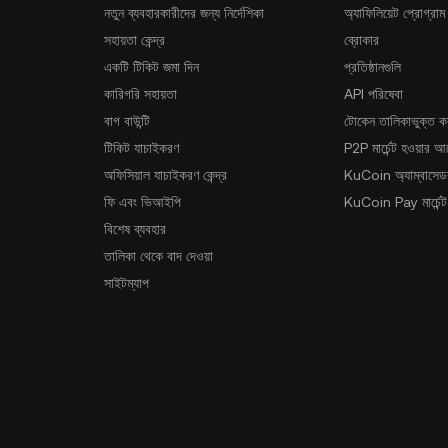
নতুন ব্যবহারকারীদের জন্য নির্দেশিকা
অ্যাফিলিয়েট প্রোগ্রাম
সহায়তা কেন্দ্র
ব্রোকার
একটি টিকিট জমা দিন
প্রতিষ্ঠানগুলি
কারিগরি সহায়তা
API পরিষেবা
বাগ বাউন্টি
টোকেন তালিকাভুক্ত ক
টিকিট যাচাইকরণ
P2P মার্চেন্ট হওয়ার 
অফিসিয়াল যাচাইকরণ কেন্দ্র
KuCoin অ্যাম্বাসেডর
ফি এবং ভিআইপি
KuCoin Pay মার্চেন্ট
বিশেষ ব্যবহার
তালিকা থেকে বাদ দেওয়া
সাইটম্যাপ