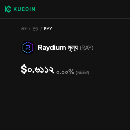
হোম
/
মূল্য
/
RAY
Raydium মূল্য
(RAY)
$০.৬১১২
০.০০%
(
5মিনিট
)