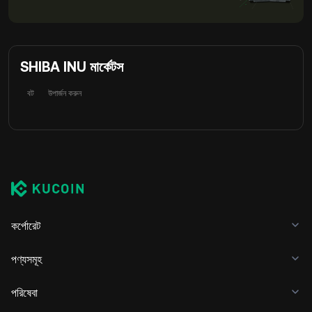
SHIBA INU মার্কেটস
বট
উপার্জন করুন
কর্পোরেট
পণ্যসমূহ
পরিষেবা