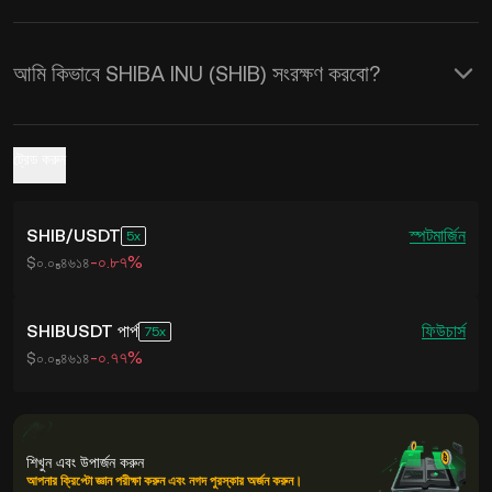
আমি কিভাবে SHIBA INU (SHIB) সংরক্ষণ করবো?
ট্রেড করুন
SHIB
/
USDT
স্পট
মার্জিন
5
-০.৮৭%
$০.০₅৪৬১৪
SHIBUSDT পার্প
ফিউচার্স
75
-০.৭৭%
$০.০₅৪৬১৪
শিখুন এবং উপার্জন করুন
আপনার ক্রিপ্টো জ্ঞান পরীক্ষা করুন এবং নগদ পুরস্কার অর্জন করুন।