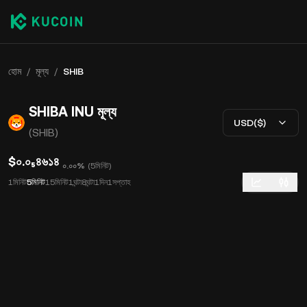
হোম
/
মূল্য
/
SHIB
SHIBA INU মূল্য
USD($)
(SHIB)
$০.০₅৪৬১৪
০.০০%
(
5মিনিট
)
1মিনিট
5মিনিট
15মিনিট
1ঘন্টা
8ঘন্টা
1দিন
1সপ্তাহ