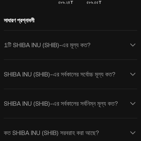
৫৮৯.২৪T
৫৮৯.৫৫T
সাধারণ প্রশ্নাবলী
1টি SHIBA INU (SHIB)-এর মূল্য কত?
KuCoin, SHIBA INU (SHIB)-এর জন্য রিয়েল-
টাইম USD মূল্য আপডেট প্রদান করে। SHIBA
SHIBA INU (SHIB)-এর সর্বকালের সর্বোচ্চ মূল্য কত?
INU-এর মূল্য সরবরাহ এবং চাহিদা, সেইসাথে মার্কেট
সেন্টিমেন্ট দ্বারা প্রভাবিত হয়। রিয়েল-টাইম
SHIB
থেকে USD
এক্সচেঞ্জ হারগুলি পেতে KuCoin
SHIBA INU (SHIB)-এর সর্বকালের সর্বনিম্ন মূল্য কত?
ক্যালকুলেটর ব্যবহার করুন।
কত SHIBA INU (SHIB) সরবরাহ করা আছে?