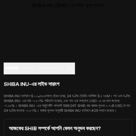
SHIBA INU (SHIB)-এর লাইভ মূল্য তালিকা
ওভারভিউ
বিশ্লেষণ
সাধারণ প্রশ্নাবলী
ট্রেড
SHIBA INU-এর লাইভ সারাংশ
SHIBA INU বর্তমানে $ ০.০₅৪৬১৪দামে ট্রেড হচ্ছে, 24 ঘণ্টার ট্রেডিং ভলিউম $ ৫.৭৪M। গত এক ঘণ্টায়
SHIBA INU -এর দাম -০.৮৭% পরিবর্তন হয়েছে, এবং গত এক সপ্তাহে USD -এ এর মান কমেছে
-৭.২৬%। SHIBA INU -এর সার্কুলেটিং সাপ্লাই 589.24T SHIB, যার বাজার মূলধন ২.৭২B USD, যা গত
24 ঘণ্টায় কমেছে -০.৮৭%। বাজার মূলধন অনুযায়ী SHIBA INU বর্তমানে #29 স্থানে রয়েছে।
আজকের SHIB সম্পর্কে আপনি কেমন অনুভব করছেন?