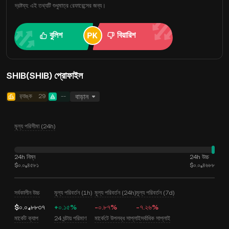
দ্রষ্টব্য: এই তথ্যটি শুধুমাত্র রেফারেন্সের জন্য।
বুলিশ
বিয়ারিশ
SHIB(SHIB) প্রোফাইল
র‍্যাঙ্ক
29
--
বাড়ান
মূল্য পরিসীমা (24h)
24h নিম্ন
24h উচ্চ
$০.০₅৪৫৮১
$০.০₅৪৬৮৮
সর্বকালীন উচ্চ
মূল্য পরিবর্তন (1h)
মূল্য পরিবর্তন (24h)
মূল্য পরিবর্তন (7d)
$০.০₄৮৮৩৭
+০.১৫%
-০.৮৭%
-৭.২৬%
মার্কেট ক্যাপ
24 ঘন্টায় পরিমাণ
মার্কেটে উপলব্ধ সাপ্লাই
সর্বাধিক সাপ্লাই