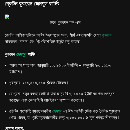
ক্লেটন কুকয়েন জেমপুল ফার্মিং
উৎস: কুকয়েন অন এক্স
ক্লেটন তালিকাভুক্তির তারিখ উদযাপনের জন্য, শীর্ষ এক্সচেঞ্জগুলি যেমন
কুকয়েন
লাভজনক বোনাস এবং প্রি-ডিপোজিট ইভেন্ট চালু করেছে:
কুকয়েন
জেমপুল
ফার্মিং:
প্রচারণার সময়কাল: জানুয়ারি ১০, ১৩:০০ ইউটিসি – জানুয়ারি ২০, ১৩:০০
ইউটিসি।
পুরস্কার: ২০০,০০০,০০০ $ক্লে টোকেন।
যোগ্যতা: নতুন ব্যবহারকারীরা যারা জানুয়ারি ৭, ১৬:০০ ইউটিসির পরে নিবন্ধন
করেছেন এবং কেওয়াইসি যাচাইকরণ সম্পন্ন করেছেন।
স্টেকিং শর্তাবলী: ব্যবহারকারীরা
জেমপুল
-এ ইউএসডিটি স্টেক করে দৈনিক পুরস্কার
পেতে পারেন, যা প্রতি ব্যবহারকারীর জন্য ৬,০০০,০০০ $ক্লে পর্যন্ত সীমাবদ্ধ।
বোনাস অফার: