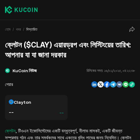
হোম
খবর
বিস্তারিত
ক্লেটন ($CLAY) এয়ারড্রপ এবং লিস্টিংয়ের তারিখ:
আপনার যা যা জানা দরকার
KuCoin নিউজ
রিলিজের সময়:
১৬/০১/২০২৫, ০৪:২২:৩৮
শেয়ার
Clayton
--
--
ক্লেটন
, টিওএন ইকোসিস্টেমের একটি বন্ধুত্বপূর্ণ, নীলাভ মাসকট, একটি জীবন্ত
সম্প্রদায় গঠন এবং তার সমর্থকদের সাথে একত্রে বৃদ্ধি লাভের জন্য নিবেদিত। ক্লেটন