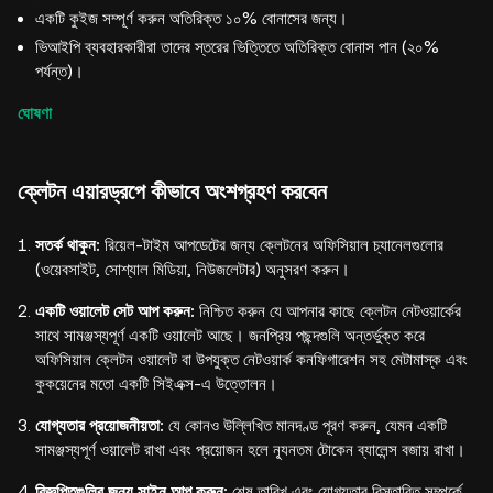
একটি কুইজ সম্পূর্ণ করুন অতিরিক্ত ১০% বোনাসের জন্য।
ভিআইপি ব্যবহারকারীরা তাদের স্তরের ভিত্তিতে অতিরিক্ত বোনাস পান (২০%
পর্যন্ত)।
ঘোষণা
ক্লেটন এয়ারড্রপে কীভাবে অংশগ্রহণ করবেন
সতর্ক থাকুন:
রিয়েল-টাইম আপডেটের জন্য ক্লেটনের অফিসিয়াল চ্যানেলগুলোর
(ওয়েবসাইট, সোশ্যাল মিডিয়া, নিউজলেটার) অনুসরণ করুন।
একটি ওয়ালেট সেট আপ করুন:
নিশ্চিত করুন যে আপনার কাছে ক্লেটন নেটওয়ার্কের
সাথে সামঞ্জস্যপূর্ণ একটি ওয়ালেট আছে। জনপ্রিয় পছন্দগুলি অন্তর্ভুক্ত করে
অফিসিয়াল ক্লেটন ওয়ালেট বা উপযুক্ত নেটওয়ার্ক কনফিগারেশন সহ মেটামাস্ক এবং
কুকয়েনের মতো একটি সিইএক্স-এ উত্তোলন।
যোগ্যতার প্রয়োজনীয়তা:
যে কোনও উল্লিখিত মানদণ্ড পূরণ করুন, যেমন একটি
সামঞ্জস্যপূর্ণ ওয়ালেট রাখা এবং প্রয়োজন হলে ন্যূনতম টোকেন ব্যালেন্স বজায় রাখা।
বিজ্ঞপ্তিগুলির জন্য সাইন আপ করুন:
শেষ তারিখ এবং যোগ্যতার বিস্তারিত সম্পর্কে