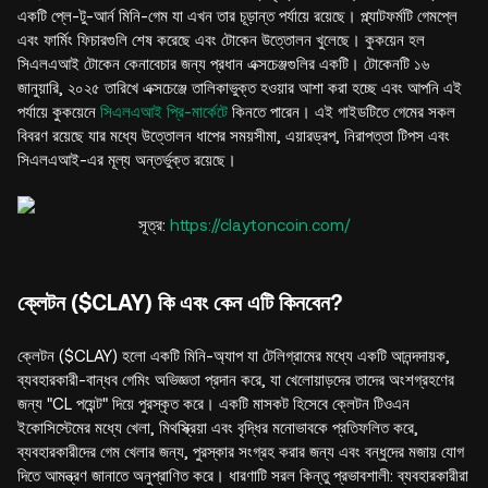
একটি প্লে-টু-আর্ন মিনি-গেম যা এখন তার চূড়ান্ত পর্যায়ে রয়েছে। প্ল্যাটফর্মটি গেমপ্লে
এবং ফার্মিং ফিচারগুলি শেষ করেছে এবং টোকেন উত্তোলন খুলেছে। কুকয়েন হল
সিএলএআই টোকেন কেনাবেচার জন্য প্রধান এক্সচেঞ্জগুলির একটি। টোকেনটি ১৬
জানুয়ারি, ২০২৫ তারিখে এক্সচেঞ্জে তালিকাভুক্ত হওয়ার আশা করা হচ্ছে এবং আপনি এই
পর্যায়ে কুকয়েনে
সিএলএআই প্রি-মার্কেটে
কিনতে পারেন। এই গাইডটিতে গেমের সকল
বিবরণ রয়েছে যার মধ্যে উত্তোলন ধাপের সময়সীমা, এয়ারড্রপ, নিরাপত্তা টিপস এবং
সিএলএআই-এর মূল্য অন্তর্ভুক্ত রয়েছে।
সূত্র:
https://claytoncoin.com/
ক্লেটন ($CLAY) কি এবং কেন এটি কিনবেন?
ক্লেটন ($CLAY) হলো একটি মিনি-অ্যাপ যা টেলিগ্রামের মধ্যে একটি আনন্দদায়ক,
ব্যবহারকারী-বান্ধব গেমিং অভিজ্ঞতা প্রদান করে, যা খেলোয়াড়দের তাদের অংশগ্রহণের
জন্য "CL পয়েন্ট" দিয়ে পুরস্কৃত করে। একটি মাসকট হিসেবে ক্লেটন টিওএন
ইকোসিস্টেমের মধ্যে খেলা, মিথস্ক্রিয়া এবং বৃদ্ধির মনোভাবকে প্রতিফলিত করে,
ব্যবহারকারীদের গেম খেলার জন্য, পুরস্কার সংগ্রহ করার জন্য এবং বন্ধুদের মজায় যোগ
দিতে আমন্ত্রণ জানাতে অনুপ্রাণিত করে। ধারণাটি সরল কিন্তু প্রভাবশালী: ব্যবহারকারীরা