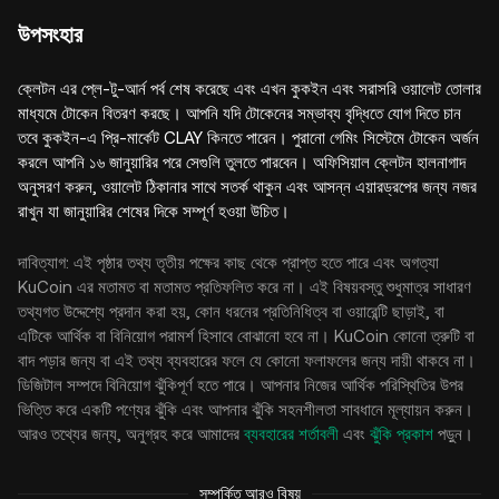
উপসংহার
ক্লেটন এর প্লে-টু-আর্ন পর্ব শেষ করেছে এবং এখন কুকইন এবং সরাসরি ওয়ালেট তোলার
মাধ্যমে টোকেন বিতরণ করছে। আপনি যদি টোকেনের সম্ভাব্য বৃদ্ধিতে যোগ দিতে চান
তবে কুকইন-এ প্রি-মার্কেট CLAY কিনতে পারেন। পুরানো গেমিং সিস্টেমে টোকেন অর্জন
করলে আপনি ১৬ জানুয়ারির পরে সেগুলি তুলতে পারবেন। অফিসিয়াল ক্লেটন হালনাগাদ
অনুসরণ করুন, ওয়ালেট ঠিকানার সাথে সতর্ক থাকুন এবং আসন্ন এয়ারড্রপের জন্য নজর
রাখুন যা জানুয়ারির শেষের দিকে সম্পূর্ণ হওয়া উচিত।
দাবিত্যাগ: এই পৃষ্ঠার তথ্য তৃতীয় পক্ষের কাছ থেকে প্রাপ্ত হতে পারে এবং অগত্যা
KuCoin এর মতামত বা মতামত প্রতিফলিত করে না। এই বিষয়বস্তু শুধুমাত্র সাধারণ
তথ্যগত উদ্দেশ্যে প্রদান করা হয়, কোন ধরনের প্রতিনিধিত্ব বা ওয়ারেন্টি ছাড়াই, বা
এটিকে আর্থিক বা বিনিয়োগ পরামর্শ হিসাবে বোঝানো হবে না। KuCoin কোনো ত্রুটি বা
বাদ পড়ার জন্য বা এই তথ্য ব্যবহারের ফলে যে কোনো ফলাফলের জন্য দায়ী থাকবে না।
ডিজিটাল সম্পদে বিনিয়োগ ঝুঁকিপূর্ণ হতে পারে। আপনার নিজের আর্থিক পরিস্থিতির উপর
ভিত্তি করে একটি পণ্যের ঝুঁকি এবং আপনার ঝুঁকি সহনশীলতা সাবধানে মূল্যায়ন করুন।
আরও তথ্যের জন্য, অনুগ্রহ করে আমাদের
ব্যবহারের শর্তাবলী
এবং
ঝুঁকি প্রকাশ
পড়ুন।
সম্পর্কিত আরও বিষয়