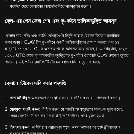
সতর্কতা পেতে ক্লেটনের আপডেটগুলিতে সাবস্ক্রাইব করুন।
ক্লে-এর গেম ফেজ শেষ এবং কু-কইন তালিকাভুক্তি আসন্ন
ক্লেটন তার গেমিং এবং ফার্মিং বৈশিষ্ট্যগুলি নির্মূল করেছে টোকেন বিতরণে মনোনিবেশ
করার জন্য। CLAY টিম কু-কইনে একটি তালিকাভুক্তির ঘোষণা করেছে এবং ১৪
জানুয়ারি ১১:০০ UTC-তে এক্সচেঞ্জ প্রাক-আমানত বন্ধ করেছে। ১৬ জানুয়ারি, ২০২৫
১৩:০০ UTC থেকে ব্যবহারকারীরা ব্যক্তিগত কু-কইন ওয়ালেটে CLAY টোকেন তুলতে
পারবেন। এই পর্যায়ে প্ল্যাটফর্মটি টোকেন বরাদ্দের হিসাব চূড়ান্ত করছে।
ক্লেটন টোকেন দাবি করার পদ্ধতি
আপডেট থাকুন:
এয়ারড্রপ সময়সূচীর জন্য অফিসিয়াল ঘোষণা পর্যবেক্ষণ করুন।
যোগ্যতা যাচাই করুন:
নিশ্চিত করুন যে আপনি অংশগ্রহণের মানদণ্ড পূরণ করেন,
যেমন ক্লেটন টোকেন ধারণ করা বা ইকোসিস্টেমের সাথে যুক্ত হওয়া।
নিবন্ধন করুন:
অফিসিয়াল এয়ারড্রপ পৃষ্ঠায় অথবা আপনার ওয়ালেট ইন্টারফেসের
মাধ্যমে সাইন আপ করুন।