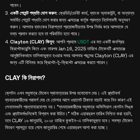
পাবেন।
একটি পেমেন্ট পদ্ধতি যোগ করুন:
ক্রেডিট/ডেবিট কার্ড, ব্যাংক অ্যাকাউন্ট, বা অন্যান্য
সমর্থিত পেমেন্ট পদ্ধতি যোগ করার জন্য এক্সচেঞ্জ কর্তৃক প্রদত্ত নির্দেশাবলী অনুসরণ
করুন। আপনার ব্যাংকের নিরাপত্তা প্রয়োজনীয়তার উপর নির্ভর করে আপনাকে যে
তথ্য প্রদান করতে হবে তা পরিবর্তিত হতে পারে।
Clayton (CLAY) কিনুন:
আপনি প্রথমে
USDT
এর মত একটি জনপ্রিয়
ক্রিপ্টোকরেন্সি কিনে এবং তারপর Jan.16, 2025 তারিখে টোকেনটি এক্সচেঞ্জে
আনুষ্ঠানিকভাবে তালিকাভুক্ত হওয়ার সময় আপনার পছন্দের Clayton (CLAY) এর
জন্য এটি বিনিময় করে ক্রিপ্টো-টু-ক্রিপ্টো এক্সচেঞ্জ করতে পারেন।
CLAY কি নিরাপদ?
ক্লেটন এখন শুধুমাত্র টোকেন স্থানান্তরের উপর মনোযোগ দেয়। এই প্ল্যাটফর্ম
ব্যবহারকারীদের পরামর্শ দেয় যে তোলার আগে ওয়ালেট ঠিকানা যাচাই করে নিন কারণ এই
লেনদেনগুলি প্রত্যাহারযোগ্য নয়। “ব্যবহারকারীদের শুধুমাত্র অফিসিয়াল ক্লেটন লিঙ্ক
এবং প্ল্যাটফর্মগুলিকেই বিশ্বাস করা উচিত।” সঠিক এয়ারড্রপ তারিখ নিশ্চিত করা হয়নি,
তবে CLAY ১৬ জানুয়ারি, ২০২৫ তারিখে কুকইন-এ তালিকাভুক্ত হবে। সমস্ত টোকেন
বিতরণ প্রস্তুত হয়ে গেলে জানুয়ারির শেষে এয়ারড্রপ আশা করা হচ্ছে।