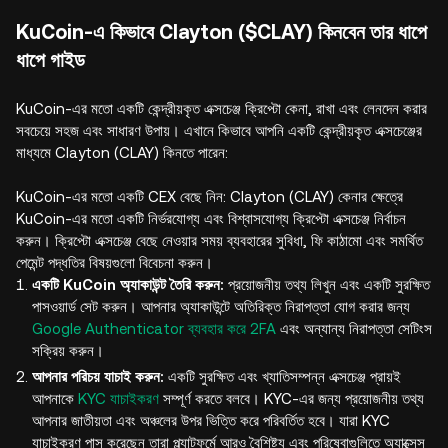
KuCoin-এ কিভাবে Clayton ($CLAY) কিনবেন তার ধাপে
ধাপে গাইড
KuCoin-এর মতো একটি কেন্দ্রীয়কৃত এক্সচেঞ্জ ক্রিপ্টো কেনা, রাখা এবং লেনদেন করার
সবচেয়ে সহজ এবং সাধারণ উপায়। এখানে কিভাবে আপনি একটি কেন্দ্রীয়কৃত এক্সচেঞ্জের
মাধ্যমে Clayton (CLAY) কিনতে পারেন:
KuCoin-এর মতো একটি CEX বেছে নিন: Clayton (CLAY) কেনার ক্ষেত্রে
KuCoin-এর মতো একটি নির্ভরযোগ্য এবং বিশ্বাসযোগ্য ক্রিপ্টো এক্সচেঞ্জ নির্বাচন
করুন। ক্রিপ্টো এক্সচেঞ্জ বেছে নেওয়ার সময় ব্যবহারের সুবিধা, ফি কাঠামো এবং সমর্থিত
পেমেন্ট পদ্ধতির বিষয়গুলো বিবেচনা করুন।
একটি KuCoin অ্যাকাউন্ট তৈরি করুন:
প্রয়োজনীয় তথ্য লিখুন এবং একটি সুরক্ষিত
পাসওয়ার্ড সেট করুন। আপনার অ্যাকাউন্টে অতিরিক্ত নিরাপত্তা যোগ করার জন্য
Google Authenticator ব্যবহার করে 2FA
এবং অন্যান্য নিরাপত্তা সেটিংস
সক্রিয় করুন।
আপনার পরিচয় যাচাই করুন:
একটি সুরক্ষিত এবং খ্যাতিসম্পন্ন এক্সচেঞ্জ প্রায়ই
আপনাকে
KYC যাচাইকরণ
সম্পূর্ণ করতে বলবে। KYC-এর জন্য প্রয়োজনীয় তথ্য
আপনার জাতীয়তা এবং অঞ্চলের উপর ভিত্তি করে পরিবর্তিত হবে। যারা KYC
যাচাইকরণ পাস করেছেন তারা প্ল্যাটফর্মে আরও বৈশিষ্ট্য এবং পরিষেবাগুলিতে অ্যাক্সেস