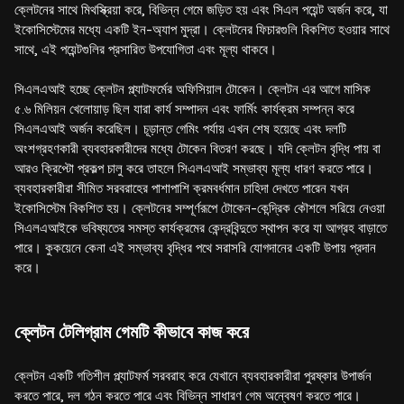
ক্লেটনের সাথে মিথস্ক্রিয়া করে, বিভিন্ন গেমে জড়িত হয় এবং সিএল পয়েন্ট অর্জন করে, যা
ইকোসিস্টেমের মধ্যে একটি ইন-অ্যাপ মুদ্রা। ক্লেটনের ফিচারগুলি বিকশিত হওয়ার সাথে
সাথে, এই পয়েন্টগুলির প্রসারিত উপযোগিতা এবং মূল্য থাকবে।
সিএলএআই হচ্ছে ক্লেটন প্ল্যাটফর্মের অফিসিয়াল টোকেন। ক্লেটন এর আগে মাসিক
৫.৬ মিলিয়ন খেলোয়াড় ছিল যারা কার্য সম্পাদন এবং ফার্মিং কার্যক্রম সম্পন্ন করে
সিএলএআই অর্জন করেছিল। চূড়ান্ত গেমিং পর্যায় এখন শেষ হয়েছে এবং দলটি
অংশগ্রহণকারী ব্যবহারকারীদের মধ্যে টোকেন বিতরণ করছে। যদি ক্লেটন বৃদ্ধি পায় বা
আরও ক্রিপ্টো প্রকল্প চালু করে তাহলে সিএলএআই সম্ভাব্য মূল্য ধারণ করতে পারে।
ব্যবহারকারীরা সীমিত সরবরাহের পাশাপাশি ক্রমবর্ধমান চাহিদা দেখতে পারেন যখন
ইকোসিস্টেম বিকশিত হয়। ক্লেটনের সম্পূর্ণরূপে টোকেন-কেন্দ্রিক কৌশলে সরিয়ে নেওয়া
সিএলএআইকে ভবিষ্যতের সমস্ত কার্যক্রমের কেন্দ্রবিন্দুতে স্থাপন করে যা আগ্রহ বাড়াতে
পারে। কুকয়েনে কেনা এই সম্ভাব্য বৃদ্ধির পথে সরাসরি যোগদানের একটি উপায় প্রদান
করে।
ক্লেটন টেলিগ্রাম গেমটি কীভাবে কাজ করে
ক্লেটন একটি গতিশীল প্ল্যাটফর্ম সরবরাহ করে যেখানে ব্যবহারকারীরা পুরষ্কার উপার্জন
করতে পারে, দল গঠন করতে পারে এবং বিভিন্ন সাধারণ গেম অন্বেষণ করতে পারে।