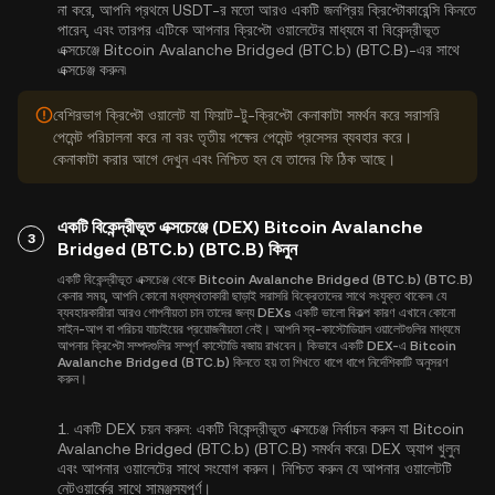
না করে, আপনি প্রথমে USDT-র মতো আরও একটি জনপ্রিয় ক্রিপ্টোকারেন্সি কিনতে
পারেন, এবং তারপর এটিকে আপনার ক্রিপ্টো ওয়ালেটের মাধ্যমে বা বিকেন্দ্রীভূত
এক্সচেঞ্জে Bitcoin Avalanche Bridged (BTC.b) (BTC.B)-এর সাথে
এক্সচেঞ্জ করুন৷
বেশিরভাগ ক্রিপ্টো ওয়ালেট যা ফিয়াট-টু-ক্রিপ্টো কেনাকাটা সমর্থন করে সরাসরি
পেমেন্ট পরিচালনা করে না বরং তৃতীয় পক্ষের পেমেন্ট প্রসেসর ব্যবহার করে।
কেনাকাটা করার আগে দেখুন এবং নিশ্চিত হন যে তাদের ফি ঠিক আছে।
একটি বিকেন্দ্রীভূত এক্সচেঞ্জে (DEX) Bitcoin Avalanche
3
Bridged (BTC.b) (BTC.B) কিনুন
একটি বিকেন্দ্রীভূত এক্সচেঞ্জ থেকে Bitcoin Avalanche Bridged (BTC.b) (BTC.B)
কেনার সময়, আপনি কোনো মধ্যস্থতাকারী ছাড়াই সরাসরি বিক্রেতাদের সাথে সংযুক্ত থাকেন৷ যে
ব্যবহারকারীরা আরও গোপনীয়তা চান তাদের জন্য DEXs একটি ভালো বিকল্প কারণ এখানে কোনো
সাইন-আপ বা পরিচয় যাচাইয়ের প্রয়োজনীয়তা নেই। আপনি স্ব-কাস্টোডিয়াল ওয়ালেটগুলির মাধ্যমে
আপনার ক্রিপ্টো সম্পদগুলির সম্পূর্ণ কাস্টোডি বজায় রাখবেন। কিভাবে একটি DEX-এ Bitcoin
Avalanche Bridged (BTC.b) কিনতে হয় তা শিখতে ধাপে ধাপে নির্দেশিকাটি অনুসরণ
করুন।
1.
একটি DEX চয়ন করুন:
একটি বিকেন্দ্রীভূত এক্সচেঞ্জ নির্বাচন করুন যা Bitcoin
Avalanche Bridged (BTC.b) (BTC.B) সমর্থন করে৷ DEX অ্যাপ খুলুন
এবং আপনার ওয়ালেটের সাথে সংযোগ করুন। নিশ্চিত করুন যে আপনার ওয়ালেটটি
নেটওয়ার্কের সাথে সামঞ্জস্যপূর্ণ।