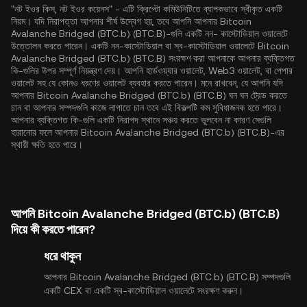
"নট ইওর কিস, নট ইওর কয়েনস" - এটি ক্রিপ্টো কমিউনিটিতে ব্যাপকভাবে স্বীকৃত একটি
নিয়ম। যদি নিরাপত্তা আপনার শীর্ষ উদ্বেগ হয়, তবে আপনি আপনার Bitcoin
Avalanche Bridged (BTC.b) (BTC.B)-গুলি একটি নন- কাস্টোডিয়াল ওয়ালেটে
উত্তোলন করতে পারেন। একটি নন-কাস্টোডিয়াল বা স্ব-কাস্টোডিয়াল ওয়ালেটে Bitcoin
Avalanche Bridged (BTC.b) (BTC.B) সংরক্ষণ করা আপনাকে আপনার ব্যক্তিগত
কি-গুলির উপর সম্পূর্ণ নিয়ন্ত্রণ দেয়। আপনি হার্ডওয়্যার ওয়ালেট, Web3 ওয়ালেট, বা পেপার
ওয়ালেট সহ যে কোনও ধরণের ওয়ালেট ব্যবহার করতে পারেন। মনে রাখবেন, যে আপনি যদি
আপনার Bitcoin Avalanche Bridged (BTC.b) (BTC.B) ঘন ঘন ট্রেড করতে
চান বা আপনার সম্পদগুলি কাজে লাগাতে চান তবে এই বিকল্পটি কম সুবিধাজনক হতে পারে।
আপনার ব্যক্তিগত কি-গুলি একটি নিরাপদ স্থানে সঞ্চয় করতে ভুলবেন না কারণ সেগুলি
হারানোর ফলে আপনার Bitcoin Avalanche Bridged (BTC.b) (BTC.B)-এর
স্থায়ী ক্ষতি হতে পারে।
আপনি Bitcoin Avalanche Bridged (BTC.b) (BTC.B)
দিয়ে কী করতে পারেন?
ধরে থাকুন
আপনার Bitcoin Avalanche Bridged (BTC.b) (BTC.B) সম্পদগুলি
একটি CEX বা একটি স্ব-কাস্টোডিয়াল ওয়ালেটে সংরক্ষণ করুন।