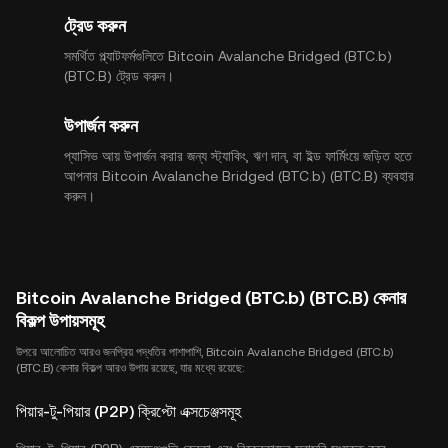
ট্রেড করুন
সমর্থিত প্ল্যাটফর্মগুলিতে Bitcoin Avalanche Bridged (BTC.b)
(BTC.B) ট্রেড করুন।
উপার্জন করুন
প্যাসিভ আয় উপার্জন করার জন্য স্ট্যাকিং, ঋণ দান, বা ইল্ড ফার্মিংয়ে জড়িত হতে
আপনার Bitcoin Avalanche Bridged (BTC.b) (BTC.B) ব্যবহার
করুন।
Bitcoin Avalanche Bridged (BTC.b) (BTC.B) কেনার
বিকল্প উপায়সমূহ
উপরে আলোচিত আরও জনপ্রিয় পদ্ধতির পাশাপাশি, Bitcoin Avalanche Bridged (BTC.b)
(BTC.B) কেনার বিকল্প আরও উপায় রয়েছে, যার মধ্যে রয়েছে:
পিয়ার-টু-পিয়ার (P2P) ক্রিপ্টো এক্সচেঞ্জসমূহ