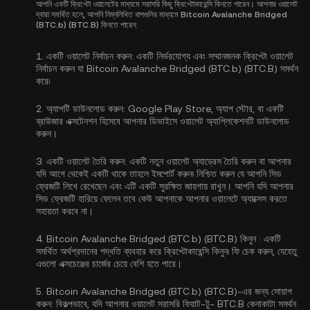
আপনি একটি ক্রিপ্টো ওয়ালেটের মাধ্যমে সরাসরি কিছু ক্রিপ্টোকারেন্সি কিনতে পারেন। আপনার ওয়ালেট
দ্বারা সমর্থিত হলে, আপনি নিম্নলিখিত ধাপগুলির মাধ্যমে Bitcoin Avalanche Bridged
(BTC.b) (BTC.B) কিনতে পারেন:
1.
একটি ওয়ালেট নির্বাচন করুন:
একটি নির্ভরযোগ্য এবং সম্মানজনক ক্রিপ্টো ওয়ালেট
নির্বাচন করুন যা Bitcoin Avalanche Bridged (BTC.b) (BTC.B) সমর্থন
করে৷
2.
অ্যাপটি ডাউনলোড করুন:
Google Play Store, অ্যাপ স্টোর, বা একটি
ব্রাউজার এক্সটেনশন হিসেবে আপনার ডিভাইসে ওয়ালেট অ্যাপ্লিকেশনটি ডাউনলোড
করুন।
3.
একটি ওয়ালেট তৈরি করুন:
একটি নতুন ওয়ালেট অ্যাড্রেস তৈরি করুন বা আপনার
যদি আগে থেকেই একটি থাকে তাহলে ইমপোর্ট করুন৷ নিশ্চিত করুন যে আপনি সিড
ফ্রেজটি লিখে রেখেছেন এবং এটি একটি সুরক্ষিত জায়গায় রাখুন। আপনি যদি আপনার
সিড ফ্রেজটি হারিয়ে ফেলেন তবে কেউ আপনাকে আপনার ওয়ালেটে অ্যাক্সেস করতে
সহায়তা করবে না।
4.
Bitcoin Avalanche Bridged (BTC.b) (BTC.B) কিনুন :
একটি
সমর্থিত অর্থপ্রদানের পদ্ধতি ব্যবহার করে ক্রিপ্টোকারেন্সি কিনুন৷ ফি চেক করুন, যেহেতু
এগুলো এক্সচেঞ্জের চার্জের চেয়ে বেশি হতে পারে।
5.
Bitcoin Avalanche Bridged (BTC.b) (BTC.B)-এর জন্য সোয়াপ
করুন:
বিকল্পভাবে, যদি আপনার ওয়ালেট সরাসরি ফিয়াট-টু- BTC.B কেনাকাটা সমর্থন