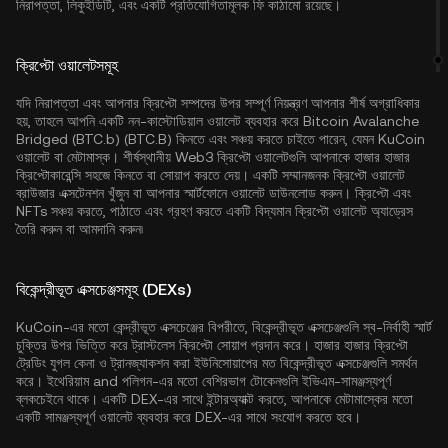
নিরাপত্তা, লিকুইডিটি, এবং একটি প্রতিযোগিতামূলক ফি কাঠামো রয়েছে।
ক্রিপ্টো ওয়ালেটসমূহ
যদি নিরাপত্তা এবং আপনার ক্রিপ্টো সম্পদের উপর সম্পূর্ণ নিয়ন্ত্রণ আপনার শীর্ষ অগ্রাধিকার
হয়, তাহলে আপনি একটি নন-কাস্টোডিয়াল ওয়ালেট ব্যবহার করে Bitcoin Avalanche
Bridged (BTC.b) (BTC.B) কিনতে এবং সঞ্চয় করতে চাইতে পারেন, যেমন
KuCoin
ওয়ালেট
বা মেটামাস্ক। শীর্ষস্থানীয় Web3 ক্রিপ্টো ওয়ালেটগুলি আপনাকে হাজার হাজার
ক্রিপ্টোকারেন্সি সহজে কিনতে বা সোয়াপ করতে দেয়। একটি সম্মানজনক ক্রিপ্টো ওয়ালেট
ব্রাউজার এক্সটেনশন খুঁজুন বা আপনার স্মার্টফোনে ওয়ালেট ডাউনলোড করুন। ক্রিপ্টো এবং
NFTs সঞ্চয় করতে, পাঠাতে এবং গ্রহণ করতে একটি বিদ্যমান ক্রিপ্টো ওয়ালেট অ্যাড্রেস
তৈরি করুন বা আমদানি করুন৷
বিকেন্দ্রীভূত এক্সচেঞ্জসমূহ (DEXs)
KuCoin-এর মতো কেন্দ্রীভূত এক্সচেঞ্জের বিপরীতে, বিকেন্দ্রীভূত এক্সচেঞ্জগুলি স্ব-নির্বাহী স্মার্ট
চুক্তির উপর ভিত্তি করে ট্রাস্টলেস ক্রিপ্টো সোয়াপ প্রদান করে। হাজার হাজার ক্রিপ্টো
ট্রেডিং যুগল কেনা ও ট্রানজ্যাকশন করা ইউনিসোয়াপের মত বিকেন্দ্রীভূত এক্সচেঞ্জগুলি সমর্থন
করে।
ইথেরিয়াম
and
পলিগন
-এর মতো বেশিরভাগ টোকেনগুলি ইভিএম-সামঞ্জস্যপূর্ণ
ব্লকচেইনে থাকে। একটি DEX-এর সাথে ইন্টারঅ্যাক্ট করতে, আপনাকে মেটামাস্কের মতো
একটি সামঞ্জস্যপূর্ণ ওয়ালেট ব্যবহার করে DEX-এর সাথে সংযোগ করতে হবে।