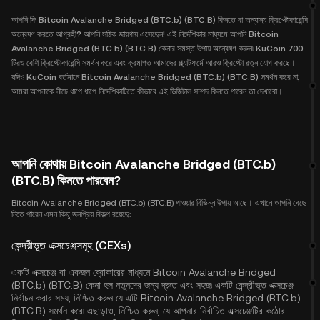
আপনি কি Bitcoin Avalanche Bridged (BTC.b) (BTC.B) কিনতে বা অন্যান্য ক্রিপ্টোকারেন্সি
অন্বেষণ করতে আগ্রহী? আপনি সঠিক জায়গায় এসেছেন! এই নির্দেশিকার মাধ্যমে আপনি Bitcoin
Avalanche Bridged (BTC.b) (BTC.B) কেনার সমস্ত উপায় অন্বেষণ করুন৷ KuCoin 700
টিরও বেশি ক্রিপ্টোকারেন্সি সমর্থন করে এবং ক্রমাগত আমাদের প্ল্যাটফর্মে আরও ক্রিপ্টো রত্ন যোগ করছে।
যদিও KuCoin বর্তমানে Bitcoin Avalanche Bridged (BTC.b) (BTC.B) সমর্থন করে না,
আমরা আপনাকে নীচে ধাপে ধাপে নির্দেশিকাটিতে কীভাবে এই ডিজিটাল সম্পদ কিনতে পারেন তা দেখাবো।
আপনি কোথায় Bitcoin Avalanche Bridged (BTC.b)
(BTC.B) কিনতে পারবেন?
Bitcoin Avalanche Bridged (BTC.b) (BTC.B) পাওয়ার বিভিন্ন উপায় আছে। এখানে আপনি বেছে
নিতে পারেন এমন কিছু জনপ্রিয় বিকল্প রয়েছে:
কেন্দ্রীভূত এক্সচেঞ্জসমূহ (CEXs)
একটি এক্সচেঞ্জ বা একজন ব্রোকারের মাধ্যমে Bitcoin Avalanche Bridged
(BTC.b) (BTC.B) কেনা হল নতুনদের জন্য দ্রুত এবং সহজ৷ একটি কেন্দ্রীভূত এক্সচেঞ্জ
নির্বাচন করার সময়, নিশ্চিত করুন যে এটি Bitcoin Avalanche Bridged (BTC.b)
(BTC.B) সমর্থন করে৷ এছাড়াও, নিশ্চিত করুন, যে আপনার নির্বাচিত এক্সচেঞ্জটির কঠোর