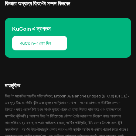
কিভাবে অন্যান্য ক্রিপ্টো সম্পদ কিনবেন
KuCoin এ স্বাগতম
KuCoin-এ যোগ দিন
দায়মুক্তি
ক্রিপ্টো মার্কেটের প্রকৃতির পরিপ্রেক্ষিতে, Bitcoin Avalanche Bridged (BTC.b) (BTC.B)-
এর মূল্য উচ্চ মার্কেটের ঝুঁকি এবং মূল্যের অস্থিতার সাপেক্ষে। আমরা আপনাকে ডিজিটাল সম্পদে
বিনিয়োগ করার পরামর্শ দিই যখন আপনি বুঝতে পারেন যে তারা কীভাবে কাজ করে এবং তাদের সাথে
সম্পর্কিত ঝুঁকিগুলি। আপনার ক্রিপ্টো বিনিয়োগের কৌশল তৈরি করার সময় বিবেচনা করার অন্যান্য
কারণগুলির মধ্যে রয়েছে আপনার অভিজ্ঞতার স্তর, আর্থিক পরিস্থিতি, বিনিয়োগের উদ্দেশ্য এবং ঝুঁকি
সহনশীলতা। আপনি ক্রিপ্টোকারেন্সি কেনার আগে একটি স্বাধীন আর্থিক উপদেষ্টার পরামর্শ নিতে পারেন।