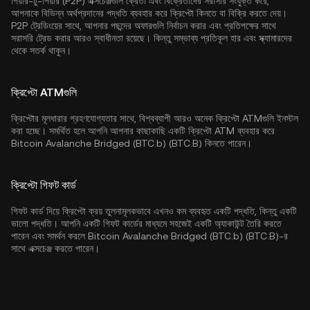
পিয়ার-টু-পিয়ার (P2P) এক্সচেঞ্জগুলি ক্রেতা এবং বিক্রেতাদের সরাসরি সংযুক্ত করে,
আপনাকে বিভিন্ন অর্থপ্রদানের পদ্ধতি ব্যবহার করে ক্রিপ্টো কিনতে বা বিক্রি করতে দেয়।
P2P ট্রেডিংয়ের সাথে, আপনার পছন্দের অফারগুলি নির্বাচন করার এবং প্রতিপক্ষের সাথে
সরাসরি ট্রেড করার আরও স্বাধীনতা রয়েছে। কিন্তু সম্ভাব্য প্রতিকূল হার এবং স্ক্যামারদের
থেকে সতর্ক থাকুন।
ক্রিপ্টো ATMগুলি
ক্রিপ্টোর মূলধারার গ্রহণযোগ্যতার সাথে, বিশ্বব্যাপী আরও অনেক ক্রিপ্টো ATMগুলি ইনস্টল
করা হচ্ছে। সমর্থিত হলে আপনি আপনার কাছাকাছি একটি ক্রিপ্টো ATM ব্যবহার করে
Bitcoin Avalanche Bridged (BTC.b) (BTC.B) কিনতে পারেন।
ক্রিপ্টো গিফট কার্ড
গিফট কার্ড দিয়ে ক্রিপ্টো ক্রয় তুলনামূলকভাবে এখনও কম ব্যবহৃত একটি পদ্ধতি, কিন্তু একটি
ভালো পদ্ধতি। আপনি একটি গিফট কার্ডের মাধ্যমে সহজেই একটি অ্যাকাউন্ট তৈরি করতে
পারেন এবং সমর্থন করলে Bitcoin Avalanche Bridged (BTC.b) (BTC.B)-র
সাথে এক্সচেঞ্জ করতে পারেন।