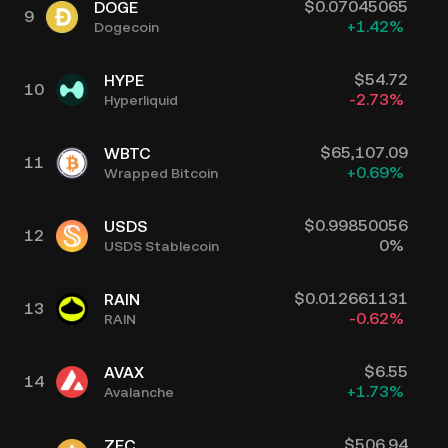
$
0.07045065
DOGE
9
+
1.42
%
Dogecoin
$
54.72
HYPE
10
-2.73
%
Hyperliquid
$
65,107.09
WBTC
11
+
0.69
%
Wrapped Bitcoin
$
0.99850056
USDS
12
0
%
USDS Stablecoin
$
0.012661131
RAIN
13
-0.62
%
RAIN
$
6.55
AVAX
14
+
1.73
%
Avalanche
$
506.94
ZEC