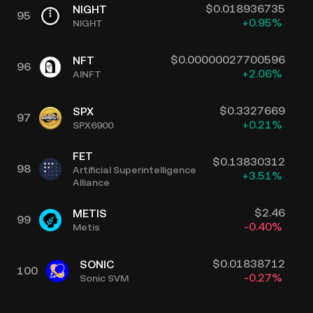
$
0.018936735
NIGHT
95
+
0.95
%
NIGHT
$
0.00000027700596
NFT
96
+
2.06
%
AINFT
$
0.3327669
SPX
97
+
0.21
%
SPX6900
FET
$
0.13830312
98
Artificial Superintelligence
+
3.51
%
Alliance
$
2.46
METIS
99
-0.40
%
Metis
$
0.01838712
SONIC
100
-0.27
%
Sonic SVM