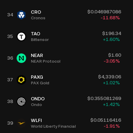
$
0.046987086
CRO
34
-11.68
%
Cronos
$
196.34
TAO
35
+
1.60
%
Bittensor
$
1.60
NEAR
36
-3.05
%
NEAR Protocol
$
4,339.06
PAXG
37
+
1.02
%
PAX Gold
$
0.355081269
ONDO
38
+
1.42
%
Ondo
$
0.05116416
WLFI
39
-1.91
%
World Liberty Financial