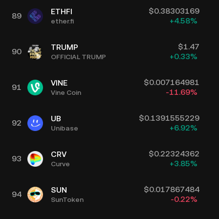
$
0.38303169
ETHFI
89
+
4.58
%
ether.fi
$
1.47
TRUMP
90
+
0.33
%
OFFICIAL TRUMP
$
0.007164981
VINE
91
-11.69
%
Vine Coin
$
0.1391555229
UB
92
+
6.92
%
Unibase
$
0.22324362
CRV
93
+
3.85
%
Curve
$
0.017867484
SUN
94
-0.22
%
SunToken