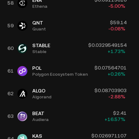
ENA
58
-5.00
%
Ethena
$
59.14
QNT
59
-0.08
%
Quant
$
0.0329549154
STABLE
60
+
1.73
%
Stable
$
0.07564701
POL
61
+
0.26
%
Polygon Ecosystem Token
$
0.08703903
ALGO
62
-2.88
%
Algorand
$
2.41
BEAT
63
+
16.57
%
Audiera
$
0.026971107
KAS
64