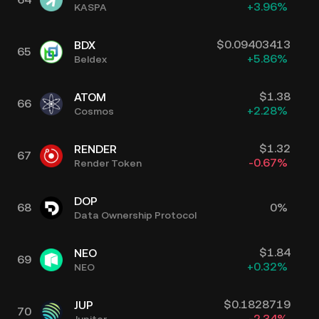
+
3.96
%
KASPA
$
0.09403413
BDX
65
+
5.86
%
Beldex
$
1.38
ATOM
66
+
2.28
%
Cosmos
$
1.32
RENDER
67
-0.67
%
Render Token
DOP
68
0
%
Data Ownership Protocol
$
1.84
NEO
69
+
0.32
%
NEO
$
0.1828719
JUP
70
-2.34
%
Jupiter