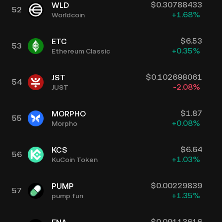
$
0.30788433
WLD
52
+
1.68
%
Worldcoin
$
6.53
ETC
53
+
0.35
%
Ethereum Classic
$
0.102698061
JST
54
-2.08
%
JUST
$
1.87
MORPHO
55
+
0.08
%
Morpho
$
6.64
KCS
56
+
1.03
%
KuCoin Token
$
0.00229839
PUMP
57
+
1.35
%
pump.fun
$
0.09113616