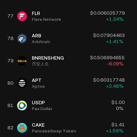
$
0.006025779
FLR
77
+
1.34
%
Flare Network
$
0.07904463
ARB
78
+
1.41
%
Arbitrum
$
0.506994855
BNRENSHENG
79
-6.09
%
币安人生
$
0.60317748
APT
80
+
2.48
%
Aptos
$
1.00
USDP
81
0
%
Pax Dollar
$
1.41
CAKE
82
+
1.56
%
PancakeSwap Token