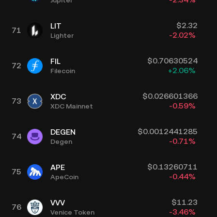
$
2.32
LIT
71
-2.02
%
Lighter
$
0.70630524
FIL
72
+
2.06
%
Filecoin
$
0.026601366
XDC
73
-0.59
%
XDC Mainnet
$
0.0012441285
DEGEN
74
-0.71
%
Degen
$
0.13260711
APE
75
-0.44
%
ApeCoin
$
11.23
VVV
76
-3.46
%
Venice Token