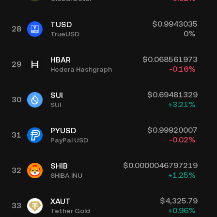
$
0.9943035
TUSD
28
0
%
TrueUSD
$
0.068561973
HBAR
29
-0.16
%
Hedera Hashgraph
$
0.69481329
SUI
30
+
3.21
%
SUI
$
0.99920007
PYUSD
31
-0.02
%
PayPal USD
$
0.0000046797219
SHIB
32
+
1.25
%
SHIBA INU
$
4,325.79
XAUT
33
+
0.96
%
Tether Gold