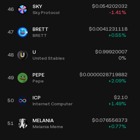
$
0.054202032
SKY
46
-1.41
%
Sky Protocol
$
0.0041231118
BRETT
47
+
0.55
%
BRETT
$
0.99920007
U
48
0
%
United Stables
$
0.0000028719882
PEPE
49
+
2.09
%
Pepe
$
2.10
ICP
50
+
1.49
%
Internet Computer
$
0.076556373
MELANIA
51
+
0.77
%
Melania Meme