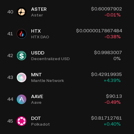
$
0.60097902
ASTER
40
-0.01
%
Aster
$
0.0000017867484
HTX
41
-0.38
%
HTX DAO
$
0.9983007
USDD
42
0
%
Decentralized USD
$
0.42919935
MNT
43
+
4.39
%
Mantle Network
$
90.13
AAVE
44
-0.49
%
Aave
$
0.81712761
DOT
45
+
0.40
%
Polkadot