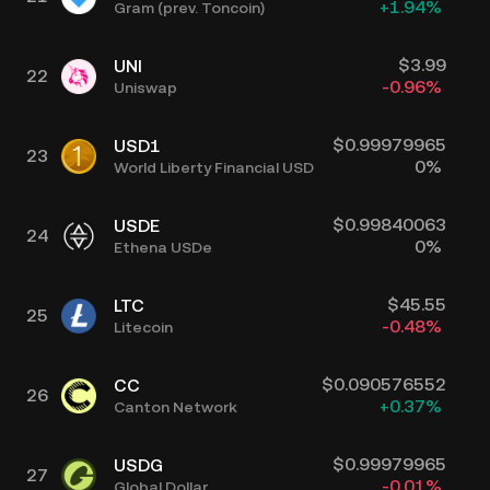
+
1.94
%
Gram (prev. Toncoin)
$
3.99
UNI
22
-0.96
%
Uniswap
$
0.99979965
USD1
23
0
%
World Liberty Financial USD
$
0.99840063
USDE
24
0
%
Ethena USDe
$
45.55
LTC
25
-0.48
%
Litecoin
$
0.090576552
CC
26
+
0.37
%
Canton Network
$
0.99979965
USDG
27
-0.01
%
Global Dollar