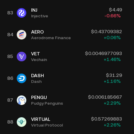
$
4.49
INJ
83
-0.66
%
Injective
$
0.43709382
AERO
84
+
0.06
%
Aerodrome Finance
$
0.0046977093
VET
85
+
1.46
%
Vechain
$
31.29
DASH
86
+
1.16
%
Dash
$
0.006185667
PENGU
87
+
2.29
%
Pudgy Penguins
$
0.57269883
VIRTUAL
88
+
2.26
%
Virtual Protocol