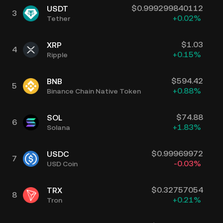
$
0.999299840112
USDT
3
+
0.02
%
Tether
$
1.03
XRP
4
+
0.15
%
Ripple
$
594.42
BNB
5
+
0.88
%
Binance Chain Native Token
$
74.88
SOL
6
+
1.83
%
Solana
$
0.99969972
USDC
7
-0.03
%
USD Coin
$
0.32757054
TRX
8
+
0.21
%
Tron