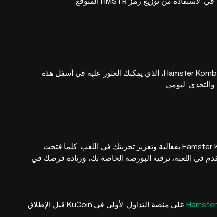
ادة من توزيع رمز HMSTR المتوقع.
ضع إشارة مرجعية على هذه الصفحة باستخدام هاشتاغ #Hamster Kombat، الذي يمكنك العثور عليه في أسفل هذه
والتحدي اليومي.
استخدم هذا الدليل لفتح مكافأة التحدي اليومي في Hamster Kombat بفعالية وتعزيز تجربتك في اللعب. كلما فتحت
دم في اللعبة، ترقية البورصة الخاصة بك، وزيادة فرصك في
على منصة التداول الأولي في KuCoin قبل الإطلاق