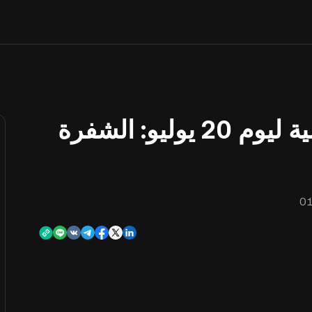
شفرة قتال الهامستر اليومية ليوم 20 يوليو: الشفرة