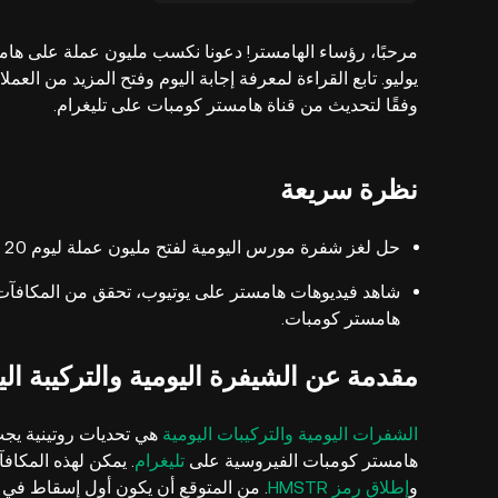
يوليو. تابع القراءة لمعرفة إجابة اليوم وفتح المزيد من ال
وفقًا لتحديث من قناة هامستر كومبات على تليغرام.
نظرة سريعة
حل لغز شفرة مورس اليومية لفتح مليون عملة ليوم 20 يوليو. شفرة اليوم هي
شاهد فيديوهات هامستر على يوتيوب، تحقق من المكافآت 
هامستر كومبات.
مقدمة عن الشيفرة اليومية والتركيبة ال
الشفرات اليومية والتركيبات اليومية
هامستر كومبات الفيروسية على
تليغرام
. يمكن لهذه المكاف
و
إطلاق رمز HMSTR
. من المتوقع أن يكون أول إسقاط في وق