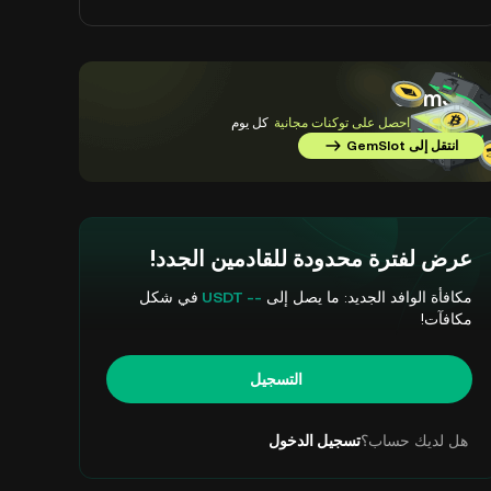
GemSlot
أكمل المهام
واحصل على توكنات مجانية
كل يوم
انتقل إلى GemSlot
عرض لفترة محدودة للقادمين الجدد!
مكافأة الوافد الجديد: ما يصل إلى
-- USDT
في شكل
مكافآت!
التسجيل
هل لديك حساب؟
تسجيل الدخول