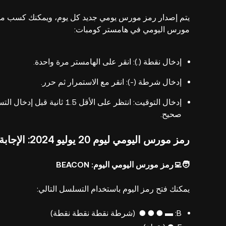
يتم إصدار رمز مورس يومي جديد كل يوم، ويمكنك كسب مليو
مورس اليومي في هامستر كومبات:
إدخال نقطة (.): انقر على الهامستر مرة واحدة.
إدخال شرطة (-): انقر مع الاستمرار ثم حرر.
إدخال التوقيت: انتظر على ال
صحيح.
رمز مورس اليومي ليوم 20 يوليو 2024: الإجابة
🧑‍💻رمز مورس اليومي اليوم: BEACON
يمكنك فتح رمز اليوم باستخدام التسلسل التالي:
B: ▬ ● ● ● (شرطة نقطة نقطة نقطة)