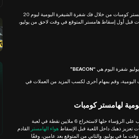
مرحبًا، رؤساء الهامستر! دعونا نكسب مليون عملة على هامستر كومبات من خلال فك شفرة الشيفرة اليومية ليوم 20
عملات قبل أول إسقاط هامستر المتوقع في وقت لاحق من يوليو،
“BEACON”
اليومية، وقم بمهام أخرى لكسب المزيد من العملات في
يومية لهامستر كومبات
هي تحديات روتينية يجب على الرؤساء حلها لاستخراج 6 ملايين نقطة في لعبة
آت تعزيز ذهبك داخل اللعبة قبل الإسقاط
هواء الهامستر
القادم
ت ما في يوليو، والثاني من المتوقع بعد عامين، وفقًا