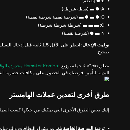
E: ● (نقطة)
A: ● ▬ (نقطة شرطة)
C: ● ▬ ● ▬ (شرطة نقطة شرطة نقطة)
O: ▬ ▬ ▬ (شرطة شرطة شرطة)
N: ▬ ● (شرطة نقطة)
توقيت الإدخال:
انتظر على الأقل 1.5 ثانية 
صحيح.
تطلق KuCoin حملة توزيع
Hamster Kombat محدودة الوقت
البديلة لتأمين فرصتك في الحصول على مكافآت حصرية. انقر ع
طرق أخرى لتعدين عملات الهامستر
إليك بعض الطرق الأخرى التي يمكنك من خلالها كسب العملات في لعبة at
ترقية البورصة الخاصة بك:
قم بشراء البطاقات والترقيات 