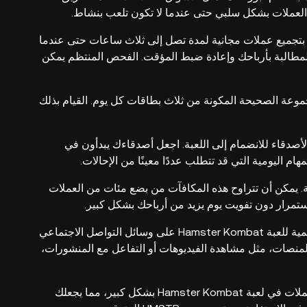
العملات بشكل سلبي حتى عندما لا تكون تلعب بنشاط.
سمح لك لعبة Hamster Kombat بتجميع عملات مجانية لمدة تصل إلى ثلاث ساعات حتى عندما
مطالبة بأرباحك وإعادة ضبط المؤقت. الفحص المنتظم يمكن
وعة الصحيحة المكونة من ثلاث بطاقات كل يوم. القيام بذلك
أصدقاء للانضمام إلى اللعبة. اجعل أصدقاءك يبدأون في
اليومية التي قد تتطلب عددًا معينًا من الإحالات.
. يمكن أن تتراوح هذه المكافآت من بضع مئات من العملات
باستمرار دون تفويت يوم يزيد من أرباحك بشكل كبير.
تابع القنوات الرسمية للعبة Hamster Kombat على وسائل التواصل الاجتماعي
 المنصات، مثل مشاهدة الفيديوهات أو التفاعل مع المنشورات،
يمكن أن تساهم هذه الاستراتيجيات في زيادة أرباحك من العملات في لعبة Hamster Kombat بشكل كبير، مما يجعلك