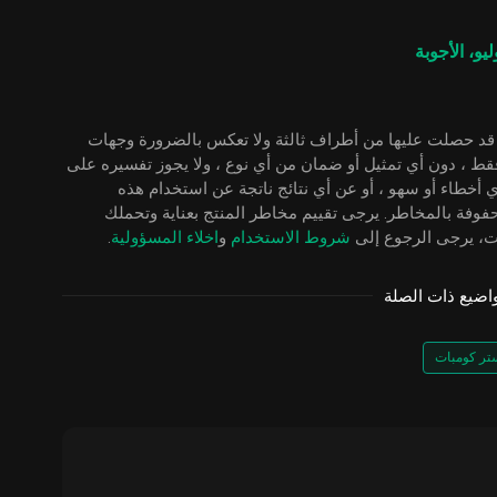
 قد حصلت عليها من أطراف ثالثة ولا تعكس بالضرورة وجهات
علامية عامة فقط ، دون أي تمثيل أو ضمان من أي نوع ، ولا يجوز تفسيره على
ثمارية. لن تكون KuCoin مسؤولة عن أي أخطاء أو سهو ، أو عن أي نتائج ناتجة عن استخدام هذه
فوفة بالمخاطر. يرجى تقييم مخاطر المنتج بعناية وتحملك
ات، يرجى الرجوع إلى
شروط الاستخدام
و
اخلاء المسؤولية
.
واضيع ذات الصلة
تر كومبات