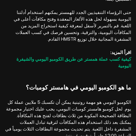
حتى الرؤساء التنفيذيين الجدد للهمستر يمكنهم استخدام أدلتنا
اليومية بسهولة لحل هذه الألغاز المعقدة وفتح مكافآت أعلى في
اللعبة. قم بالتمرير لأسفل لمعرفة كيفية استخراج المزيد من
المكافآت اليومية، والترقية، وتحسين فرصك في كسب العملات
المشفرة المجانية خلال توزيع HMSTR القادم.
اقرأ المزيد:
كيفية كسب عملة همستر عن طريق الكومبو اليومي والشيفرة
اليومية
ما هو الكومبو اليومي في هامستر كومبات؟
الكومبو اليومي هو مهمة روتينية يمكن أن تكسبك 5 ملايين عملة كل
يوم. لحل كومبو هامستر كومبات اليومي، يجب عليك اختيار مجموعة
البطاقة الصحيحة المكونة من ثلاث بطاقات لفتح هذه المكافأة.
يمكنك بعد ذلك استخدام هذه المكافآت لترقية تبادل العملات
المشفرة داخل اللعبة. يتم تحديث مجموعة البطاقات الثلاث يومياً في
الساعة 12:00 ظهراً بتوقيت غرينتش.