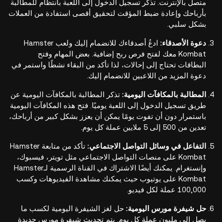
متصل بالإنترنت. تذكر تسجيل الدخول إلى اللعبة بانتظام للمطالبة
بأرباحك وإعادة ضبط المؤقت لتحقيق أقصى استفادة من العملات
بشكل سلبي.
دعوة الأصدقاء:
ادعُ أصدقاءك للانضمام إليك ولعب Hamster
Kombat معك لفتح فرص ربح إضافية. بعض المهام وفتح
البطاقات تحتاج إلى إحالات، لذا تأكد من البقاء نشطًا واستمر في
دعوة المزيد من اللاعبين للانضمام إليك.
المطالبة بالمكافآت اليومية:
تذكر المطالبة بالمكافآت اليومية عن
طريق تسجيل الدخول إلى اللعبة يوميًا. فتح هذه المكافآت اليومية
باستمرار دون أن تفوت يومًا يمكن أن يعزز بشكل كبير من أرباحك،
تعدين من 500 إلى 5 ملايين عملة كل يوم.
التفاعل في وسائل التواصل الاجتماعي:
تأكد من متابعة Hamster
Kombat على منصات التواصل الاجتماعي مثل تويتر، فيسبوك،
وإنستغرام. يمكنك أيضًا الاشتراك في القناة الرسمية لـHamster
Kombat على يوتيوب حيث يمكنك مشاهدة الفيديوهات وكسب
100,000 عملة لكل فيديو.
حل شيفرة مورس اليومية:
حل لغز الشيفرة اليومية لكسب ما
يصل إلى مليون عملة كل يوم. يتم تحديث شيفرة مورس جديدة