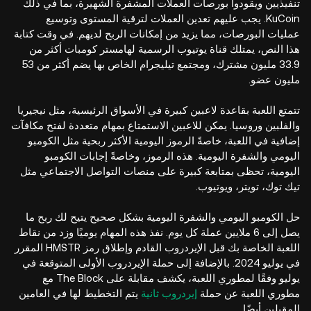
تنفيذيين ويقودوا بورصات العملات المشفرة الشهيرة، بما في ذلك
KuCoin. يجب عليهم تعدين العملات لترقية المستوى وتوسيع
عمليات البورصات، مما يزيد من إمكانات الربح لديهم. في وقت كتابة
هذا النص، يمتلك قناة يوتيوب الرسمية لهامستر كومبات أكثر من
33.9 مليون مشترك، ومجتمع تيليجرام الخاص بها يضم أكثر من 53
مليون عضو.
تتمتع اللعبة بقاعدة لاعبين كبيرة في الأسواق الرئيسية، مثل نيجيريا
والفلبين وروسيا. يمكن للاعبين الاستمتاع بمهام متعددة لفتح مكافآت
إضافية في اللعبة، خاصةً الرموز اليومية الأكثر ربحية مثل الكومبو
اليومي والشفرة اليومية. هذه الرموز، وخاصةً إجابات الكومبو
اليومية، تحظى بمتابعة كبيرة على منصات التواصل الاجتماعي مثل
تيك توك، تويتر، ويوتيوب.
حل الكومبو اليومي والشفرة اليومية بشكل صحيح يتيح لك ربح ما
يصل إلى 6 ملايين عملة كل يوم. نفذ هذه المهام يوميًا وزد من نقاط
اللعبة الخاصة بك قبل الإيردروب القادم وإطلاق رمز HMSTR المقرر
في يوليو 2024. بالإضافة إلى حملة الإيردروب الأولى المتوقعة في
يوليو وفقًا لمطوري اللعبة، يكشف مقابلة على The Block مع
مطوري اللعبة عن حملة
إيردروب ثانية
يتم التخطيط لها في العامين
المقبلين أيضًا.