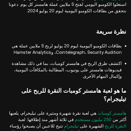
استغلوا الكومبو اليومي لفتح 5 ملايين عملة هامستر كل يوم. دعونا
نتحقق من بطاقات الكومبو اليومية ليوم 20 يوليو 2024.
نظرة سريعة
بطاقات الكومبو اليومية ليوم 20 يوليو لربح 5 ملايين عملة هي
Cointelegraph، Security Audition، وHamster Analytics
اكتشف طرق الربح في هامستر كومبات، بما في ذلك مشاهدة
فيديوهات هامستر على يوتيوب، المطالبة بالمكافآت اليومية،
وإكمال المهام الأخرى.
ما هو لعبة هامستر كومبات النقرة للربح على
تيليجرام؟
هامستر كومبات
هي لعبة نقرة شهيرة ومثيرة على تيليجرام، يلعبها
أكثر من
250 مليون مستخدم
في ثلاثة أشهر منذ إطلاقها. لعبة
النقرة للربح
الشهيرة على
تيليجرام
تتيح للاعبين أن يصبحوا رؤساء