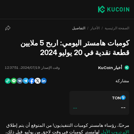
الصفحة الرئيسية
الأخبار
التفاصيل
​​كومبات هامستر اليومي: اربح 5 ملايين
قطعة نقدية في 20 يوليو 2024
أخبار KuCoin
وقت الإصدار:
19‏/07‏/2024، 12:37:51
مشاركة
TON
--
--
مرحبًا، رؤساء هامستر كومبات التنفيذيون! من المتوقع أن يتم إطلاق
الإيردروب الأول
لهامستر كومبات في وقت لاحق من يوليو. قبل ذلك،