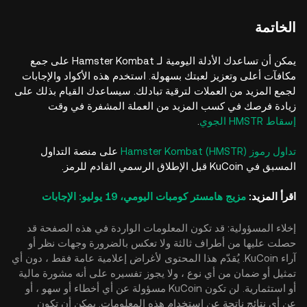
الخاتمة
يمكن أن تساعدك الأدلة اليومية لـ Hamster Kombat على جمع
مكافآت أعلى وتعزيز لعبتك بسهولة. استخدم هذه الأكواد والإجابات
لجمع المزيد من العملات لترقية تبادلك. سيساعدك القيام بذلك على
زيادة فرصك في كسب المزيد من العملة المشفرة في وقت
إسقاط HMSTR الجوي
.
تداول رموز Hamster Kombat (HMSTR)
على منصة التداول
المسبق في KuCoin قبل الإطلاق الرسمي القادم للرمز.
اقرأ المزيد:
مزيج هامستر كومبات اليومي، 19 يوليو: الإجابات
إخلاء المسؤولية: قد تكون المعلومات الواردة في هذه الصفحة قد
حصلت عليها من أطراف ثالثة ولا تعكس بالضرورة وجهات نظر أو
آراء KuCoin. يُقدّم هذا المحتوى لأغراض إعلامية عامة فقط ، دون أي
تمثيل أو ضمان من أي نوع ، ولا يجوز تفسيره على أنه مشورة مالية
أو استثمارية. لن تكون KuCoin مسؤولة عن أي أخطاء أو سهو ، أو
عن أي نتائج ناتجة عن استخدام هذه المعلومات. يمكن أن تكون