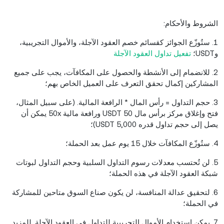
الشروط والأحكام:
1. ستُوزّع الجوائز كقسائم خصم العقود الآجلة، والأموال التجريبية،
وUSDT؛
تفعيل تداول العقود الآجلة
2. للانضمام إلى الأنشطة والحصول على المكافآت، يجب على جميع
المشاركين إكمال تحقق التعرف على العميل الخاص بهم؛
3. حجم التداول = رأس المال * الرافعة المالية. (على سبيل المثال،
فتح وإغلاق مركز برأس مال 50 USDT ورافعة مالية 50x يمكن أن
يصل إلى حجم تداول قدره 5,000 USDT)؛
4. ستُوزّع المكافآت خلال 15 يوم عمل بعد الحملة؛
5. لن تُحتسب معدلات رسوم التداول السلبية وحجم التداول لبوتات
شبكة العقود الآجلة في هذه الحملة؛
6. لتحقيق عدالة المنافسة، لن يكون صناع السوق متاحين للمشاركة
في الحملة؛
7. يمكن استخدام الأموال التجريبية للتداول في العقود الآجلة. للمزيد