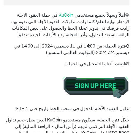
💎أهلاً وسهلاً بجميع مستخدمي
KuCoin
في حملة العقود الآجلة
لازدهار نهاية العام! كلما زادت تداولات العقود الآجلة التي تقوم بها،
زادت فرصك في تدوير عجلة الحظ والحصول على بعض المكافآت
الرائعة. استعد للتداول، وأدر العجلة، ودع الأوقات الجيدة تتدفق!
⌚فترة الحملة:
من
14:00 في
11 ديسمبر
،
2024
إلى
14:00 في
ديسمبر
24
، 2024 (التوقيت العالمي المنسق)
🎁اضغط أدناه للتسجيل في
الحملة:
تداول
العقود الآجلة
للدخول في سحب الحظ
واربح حتى 1 ETH!
خلال فترة الحملة، سيكون مستخدمو
KuCoin
الذين يصل
حجم تداول
العقود الآجلة
التراكمي لديهم (رأس المال × الرافعة المالية)
إلى
5000 USDT على KuCoin مؤهلين للانضمام إلى سحب الحظ