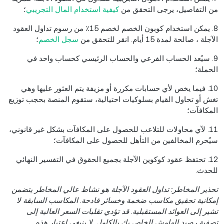
من التفاصيل، يرجى التحقق من
كيفية استخدام المال التجريبي
؛
8. يمكن استخدام كوبون الخصم لخصم 15٪ من رسوم تداول العقود
الآجلة ، صالحة لمدة 15 أيام. انقر للتحقق من
سجل الخصم
؛
9. سيُعد الحساب الفرعي والحساب الرئيسي كحساب واحد في
الحملة؛
10. فيما يخص لأي حسابات مكررة أو مزيفة يتم العثور عليها وهي
تغش أو تحاول القيام بسلوكيات احتيالية، ستقوم المنصة بحجب توزيع
المكافآت؛
11. لآي محاولات للتلاعب للحصول على المكافآت بشكل غير قانوني،
سيُحرم المخالفين من التأهل للحصول على المكافآت؛
12. تحتفظ عقود كوكوين الآجلة بجميع الحقوق في التفسير النهائي
للحدث.
تحذير المخاطر: تداول العقود الآجلة هو نشاط عالي المخاطر يتضمن
إمكانية تحقيق مكاسب ضخمة وخسائر فادحة. المكاسب السابقة لا
تشير إلى العوائد المستقبلية. قد تؤدي تقلبات السعر العالية إلى
تصفية رصيد الهامش الخاص بك بالكامل. لا ينبغي اعتبار هذه