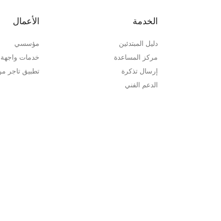
الخدمة
الأعمال
دليل المبتدئين
مؤسسي
مركز المساعدة
خدمات واجهة ب
إرسال تذكرة
تطبيق تاجر م
الدعم الفني
التحقق من التذكرة
مركز التحقق الرسمي
المعاملة الخاصة
الشطب
ة
خريطة الموقع
لاصطناعي