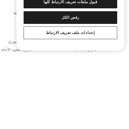
قبول ملفات تعريف الارتباط كلها
الشركة
المنتجات
رفض الكل
من نحن
تحويل
إعدادات ملف تعريف الارتباط
انضم إلينا
KuCard
المدونة
التداول الفوري
الأخبار والإعلانات
تداول العقود الآجلة
شراكات العلامات التجارية
التداول بالهامش
مختبرات KuCoin
KuMining
مشاريع KuCoin
تعليم KuCoin
PoR (إثبات الاحتياطيات)
المُحوّل
الأمان
التداول خارج البورص
شروط الاستخدام
كيا مساعد الذكاء ا
سياسة الخصوصية
بيان كشف المخاطر
مكافحة غسل الأموال وتمويل الإرهاب