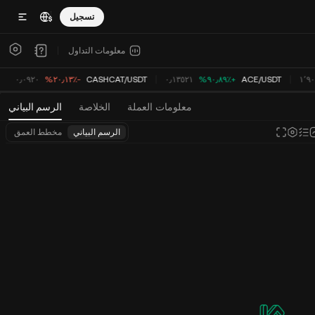
تسجيل
معلومات التداول
١٬٩
USDT
/
ACE
‮+‭٩٠٫٨٩٪؜‬%‬
٠٫١٣٥٢١
USDT
/
CASHCAT
‮-‭٢٠٫١٣٪؜‬%‬
٠٫٠٩٢٠
معلومات العملة
الخلاصة
الرسم البياني
الرسم البياني
مخطط العمق