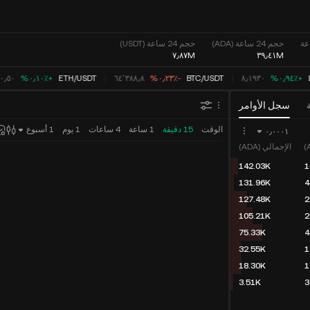
حجم 24 ساعة (ADA)
حجم 24 ساعة (USDT)
٧٫٨٧M
٣٩٫٤١M
‮+‭١٫٠٣٪؜‬%‬
٨٫١٩٩٩
USDT
/
BTC
‮-‭٠٫٢٣٪؜‬%‬
٦٤٬٣٨٨٫٨
USDT
/
ETH
‮+‭٠٫١٠٪؜‬%‬
٠٠٫٥٠
سجل الأوامر
الوقت
15 دقيقة
1 ساعة
4 ساعات
1 يوم
1 أسبوع
٠٫٠٠٠١
الإجمالي (ADA)
167.82K
1
154.75K
4
150.26K
2
127.52K
2
100.30K
5
46.64K
3
16.05K
1
2.88K
2