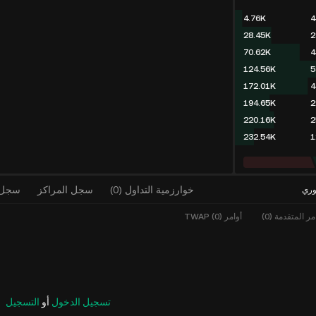
11.02K
1
35.64K
2
79.71K
4
128.93K
4
176.39K
4
196.73K
2
220.05K
2
227.53K
7
خوارزمية التداول
(
0
)
سجل المراكز
سجل ا
وري
مر المتقدمة (0)
أوامر TWAP (0)
تسجيل الدخول
أو
التسجيل