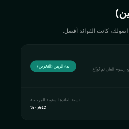
ن)
بدء الرهن (التخزين)
سلسلة أو لدفع رسوم الغاز. ثم تُوزّع
نسبة الفائدة السنوية المرجعية
‮‭٠٫٨٤٪؜‬%‬