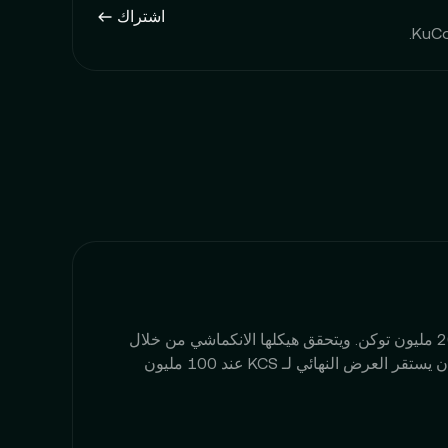
اشتراك
توكن KuCoin (KCS) هو أحد الأصول الرقمية الانكماشية مع حد أقصى للعرض الأولي يبلغ 200 مليون توكن. ويتحقق هيكلها الانكماشي من خلال
عمليات إعادة الشراء والحرق الشهرية من السوق الثانوية. من خلال آلية الحرق، من المقرر أن يستقر العرض النهائي لـ KCS عند 100 مليون