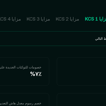
يا 1 KCS
مزايا 2 KCS
مزايا 3 KCS
مزايا 4 KCS
 التالي
خصومات للتوكنات الجديدة على potlight
‮‭٧٪؜‬%‬
خصم رسوم معدل هاش التعدين