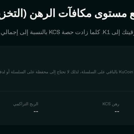
ع مستوى مكافآت الرهن (التخزي
بمجرد مشاركة KCS على المنصة، يعتني فريق رهن (تخزين) KuCoin بالباقي على السلسلة، لذلك لا تحتاج إلى محفظة على ال
رهن KCS
الربح التراكمي
--
--