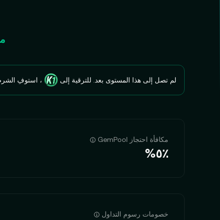
مزا
لم تصل إلى هذا المستوى بعد. للترقية إلى
، استوفِ الشرط
مكافأة احتجاز GemPool
‮‭٥٪؜‬%‬
خصومات رسوم التداول