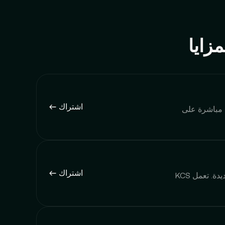
اشتراك
 مباشرة على
اشتراك
يمكن أيضًا استخدام KCS للمشاركة في أحداث الستاكينغ الخاصة بـ BurningDrop للحصول على عملات معدنية جديدة. تعمل KCS