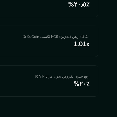
‮‭٢٠٫٥٪؜‬%‬
مكافأة رهن (تخزين) KCS لكسب KuCoin
1.01x
رفع حدود القروض بدون مزايا VIP
‮‭٢٠٪؜‬%‬