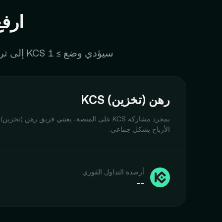
ارف
سيؤدي وضع ≥ 1 KCS إلى ترقيتك إلى K1. كلما زادت حصة KCS بالنسبة إلى إجمالي أصولك، كانت الفوائد أفضل.
رهن (تخزين) KCS
الأرباح بشكل جماعي.
أرصدة التداول الفوري
--