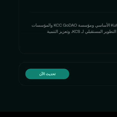
مؤسسة KCS هي كيان إداري يتكون من العديد من أصحاب المصلحة، بما في ذلك فريق KuCoin الأساسي ومؤسسة KCC GoDAO والمؤسسات
الاستثمارية وممثلي المجتمع الذين هم حاملي KCS. تعمل المؤسسة على اتخاذ قرارات بشأن التطوير المستقبلي لـ KCS، وتعزيز التنمية
تحديث الآن