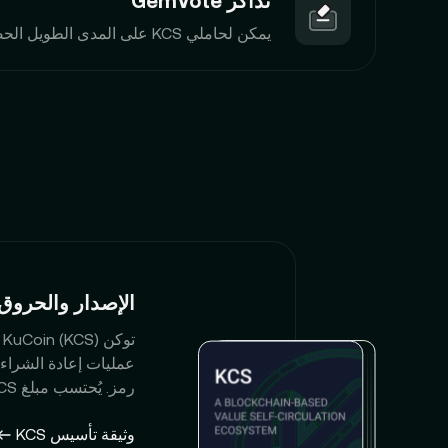
تذاكر GemVote
يمكن لحاملي KCS على المدى الطويل الحصول على تذاكر GemVote للتصويت لإدراج مشاريعهم المفضلة في KuCoin.
الإصدار والحروق
رمز. يُحتسب مبلغ KCS المحروق بناءً على إجمالي الإيرادات الشهرية لـ KuCoin.
وثيقة تأسيس KCS