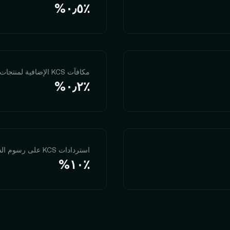
‮‭٠٫٥٪؜‬%‬
مكافآت KCS الإضافية لمنتجات الربح الثابت
‮‭٠٫٢٪؜‬%‬
استردادات KCS على رسوم السحب
‮‭١٠٪؜‬%‬