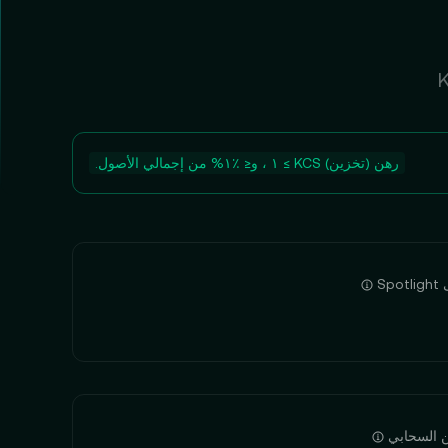
رهن (تخزين) KCS ≥ ١ ، و≤ ‮‭١٪؜‬%‬ من إجمالي الأصول.
S
 السحابي