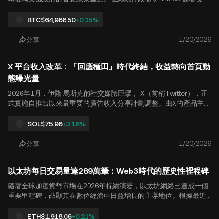
聯邦政府正超越口號，建立一個正式的數位資產管理框架。 近期確
認來自 帕崔克·維特，總統數字資產顧問委員會執行董事重申，該儲
BTC
$64,966.50
+0.15%
備仍是一個「優先事項」。目前政府正在處理「晦澀的法律條
文」，以彌合現有沒收法律與永久國家儲備資產之間的差距。 一、
1/20/2026
分享
從「清算」到「戰略保留」 數十年來，美國法警服務處和司法部 (D
OJ) 始終遵循一個標準程序：沒收來自犯罪活動的比特幣，並以美元
X 平台收入改革：「回應種田」時代終結，收益轉向首頁動
拍賣。2026 年，這種模式已經徹底顛覆。 停止抽搐銷售： 白宮已
向所有聯邦機構發出指令，.
態曝光量
2026年1月，伊隆·馬斯克的社交媒體巨擘， X（前稱Twitter），正
式實施自推出以來最重要的廣告收入分享計劃調整。由X的產品主管
確認 索拉納 生態系統顧問， Nikita Bier，新規則規定，自2026年1
月19日起， 從回覆產生的印象將不再納入收入計算。 相反，創作者
SOL
$75.96
+3.16%
的收入將完全由驗證的瀏覽量決定 首頁 動態消息。 此樞紐標誌著
結構的重新組織 X 創作者的貨幣化模式，在加密貨幣社群中引起震
1/20/2026
分享
撼，並 Web3 嚴重依賴平台以進行互動和獲利的內容生態系統。
一、解碼核心規則：從「數量」到「擺放品質」 在舊有的系統下，
以太坊每日交易量達289萬筆：Web3時代的歷史性裡程碑
X 的收益主要取決於高級用戶在熱門帖子回覆部分所看到的廣告點
擊。這導致了.
隨著全球加密貨幣市場在2026年持續演變，以太坊網絡已達成一個
重要里程碑，凸顯其在數位經濟中日益增長的主導地位。根據最近
的鏈上數據，以太坊的單日交易量已達到 歷史高點 289 萬，打破以
往紀錄，標誌著網絡效用的新階段。 這波激增不僅僅是數字上的勝
ETH
$1,918.06
+0.21%