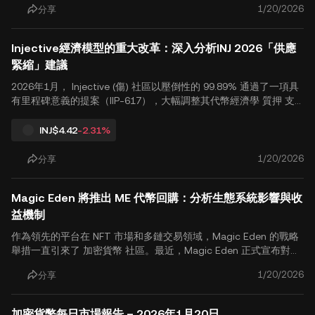
台從僅作為投機資產的發射台，轉變為初創企業的合法孵化器。對
1/20/2026
分享
加密貨幣用戶而言，這種轉變代表生態系統可能走向成熟。本文提
供對此的客觀分析 Pump Fund投資計劃 及其對更廣泛市場的長期
Injective經濟模型的重大改革：深入分析INJ 2026「供應
影響。 一、Pump Fund 與 BiP 開發者大賽：重新構想早期資金.
緊縮」建議
2026年1月， Injective (傷) 社區以壓倒性的 99.89% 通過了一項具
有里程碑意義的提案（IIP-617），大幅調整其代幣經濟學 質押 支
持率。這個被社群稱為「供應緊縮」的措施，標誌著 Injective 正式
進入高度通縮階段。 對加密貨幣用戶而言，了解背後的邏輯 調整 IN
INJ
$4.42
-2.31%
J代幣 經濟模型 及其對生態系統的長期影響，對評估該項目的未來
發展至關重要。本文對此次升級的核心內容、潛在優勢及市場風險
1/20/2026
分享
提供中立且客觀的分析。 一、核心調整：由「發行控制」轉向「加
速銷毀」 本提議的主要目標是減少流通供應量 INJ 透過雙重作用機
Magic Eden 將推出 ME 代幣回購：分析生態系統影響與收
制。具體而言，調整涵蓋兩個層面： 減少 新代幣 發行：.
益機制
作為領先的平台在 NFT 市場和多鏈交易領域，Magic Eden 的戰略
舉措一直引來了 加密貨幣 社區。最近，Magic Eden 正式宣布對其
代幣經濟學進行重大調整： 自2026年2月1日起，平台將把其總收入
1/20/2026
分享
的15%分配給$ME$代幣生態系統。 此舉標誌著Magic Eden試圖通
過收入回流機制，更深入地將平台增長與代幣價值掛鉤。然而，隨
著具體數據公開，社區內出現了各種觀點。以下將從中立的產業觀
加密貨幣每日市場報告 – 2026年1月20日