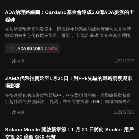
ADA治理路線圖：Cardano基金會達成3.6億ADA委派的里
程碑
在加密貨幣產業的發展中，區塊鏈生態系統的成熟度通常以其治理
模式的去中心化程度來衡量。最近， 卡達諾 基礎 宣布在其治理路
線圖上成功完成第一個重大里程碑：將大量 ADA 委派給社區代表，
這標誌著從集中指導向分散自主的轉變。 對 ADA 持有者及區塊鏈
ADA
$0.1984
-0.84%
治理的觀察者而言，這項舉措不僅僅是資金的移動；它代表了鏈上
決策權的根本再分配。本文探討了這一發展及其對更廣泛生態系統
1/22/2026
分享
的潛在影響。 治理裡程碑：轉移 3.6 億 ADA 的權重 根據Cardano
基金會的最新公告，該組織已委任約 2億2千萬 ADA 至 11 位新選出
ZAMA代幣拍賣延至1月21日：對FHE先驅的戰略洞察與市
的社區代表 (DReps)。每位代表獲得約 2,000 萬 ADA 的投票權重。
這些.
場影響
在快速變化的加密貨幣領域中，科技型項目的每一項戰略舉動都會
引起社群的密切關注。 扎馬，在全同態加密（FHE）領域的領先企
業，最近宣布其備受期待的 公開代幣 拍賣已重新安排至 2026年1月
1/22/2026
分享
21日至24日。 此調整改變了參與者的運營時間表，並促使人們重新
評估項目的估值、技術障礙和市場預期。本文探討此重新安排的背
景及其潛在影響 加密貨幣 從分析的角度來看用戶。 拍賣機制與技
Solana Mobile 開啟新章節：1 月 21 日將向 Seeker 用戶
術整合 根據最新的官方更新，ZAMA 代幣拍賣時間表如下： 拍賣
空投 20 億個 SKR 代幣
期：2026年1月21日至1月24日。 代幣聲稱日期預計於 2026 年 2