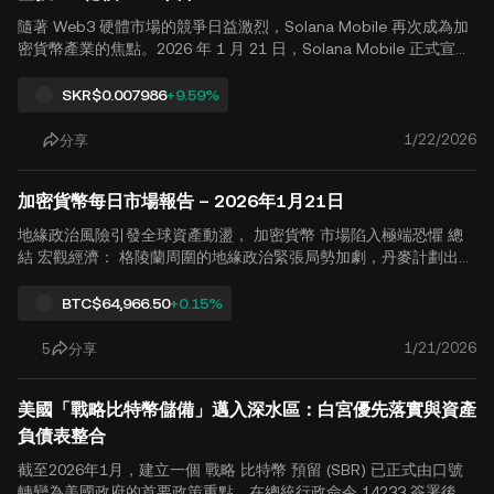
月 2 日開幕。 拍賣格式：一個以太坊為基礎的 密封式荷蘭拍賣。
隨著 Web3 硬體市場的競爭日益激烈，Solana Mobile 再次成為加
本.
密貨幣產業的焦點。2026 年 1 月 21 日，Solana Mobile 正式宣布
發行其原生生態代幣， SKR（探索者），空投至尋覓者手機用戶的
钱包。此次空投總計20億枚代幣，佔總供應量約20%，旨在獎勵早
SKR
$0.007986
+9.59%
期採用者，並建立基於硬體的去中心化治理生態系統。 作為原版 S
aga 電話的繼任者， 索拉納 尋找者 空投 獎勵 及其生態系統的發展
1/22/2026
分享
一直受到社群的密切關注。SKR代幣的正式推出標誌著Solana在推
動「行動原生」方面邁出了實質性的一步。 Web3 經驗。" SKR 空
加密貨幣每日市場報告 – 2026年1月21日
投細節：受惠者是誰？ 根據官方消息來源披露.
地緣政治風險引發全球資產動盪， 加密貨幣 市場陷入極端恐懼 總
結 宏觀經濟： 格陵蘭周圍的地緣政治緊張局勢加劇，丹麥計劃出售
美國國債，而對日本國內財政前景日益增長的擔憂引發了全球債券
市場的動盪。美國金融 市場 股市、債券和貨幣同時出現拋售。主要
BTC
$64,966.50
+0.15%
美國股權指數全面暴跌，標普500指數下跌逾2%，標誌著三個多月
來最大的單日跌幅。風險厭惡情緒推動資金流入黃金避險，導致波
1/21/2026
5
分享
動率指數VIX升至去年11月以來的最高水平，黃金價格則推高至歷史
新高4,800美元以上。 加密貨幣市場： 在集中釋放宏觀風險的背景
美國「戰略比特幣儲備」邁入深水區：白宮優先落實與資產
下，加密貨幣市場情緒急劇惡化。比特幣跌破88,000美元關卡，創
下近兩個月來最糟糕的單日表現，連.
負債表整合
截至2026年1月，建立一個 戰略 比特幣 預留 (SBR) 已正式由口號
轉變為美國政府的首要政策重點。在總統行政命令 14233 簽署後，