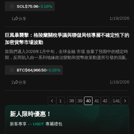
mp.fun 等發行平台 然而，大多數代幣仍無法維持長期價值。 在 2
SOL
$75.96
+3.16%
025 年反覆的波幅和市場震盪之後，Solana 生態系統於 2026 年初
展現了驚人的韌性。根據最近的鏈上數據監控，知名基於 Solana
1/19/2026
1
分享
的發行平台 Bags APP 的每日代幣創建數最近突破 3,900，達到自
去年八月初以來的最高水平。同時，該平台的「畢業率」——即..
巨風暴襲擊：格陵蘭關稅爭議與聯儲局領導層不確定性下的
加密貨幣市場波動
當我們邁入2026年1月中旬，全球金融 市場 放棄了預期中的穩定時
期，反而陷入由一系列地緣政治變動和貨幣政策動盪所引發的混亂
之中。由於美國與歐洲在格陵蘭領土爭議上的貿易摩擦，以及聯邦
準備理事會下任主席人選的突然變化，全球風險偏好急劇收縮。對
BTC
$64,966.50
+0.15%
加密貨幣用戶而言，週一的市場表現無疑是一個嚴厲的警鐘：比特
幣價格暴跌至 93,000 美元門檻以下，標誌著黃金等傳統避險資產與
1/19/2026
2
分享
更廣泛的加密貨幣市場之間出現明顯脫鉤。 宏觀風險匯聚：格陵蘭
爭議籠罩貿易前景 最近，圍繞的緊張局勢 格陵蘭的主權 已升級為
美國與歐盟之間高風險的貿易賭局。隨著美國對部分歐洲國家徵收
1
...
38
39
40
41
42
...
141
關稅的風險上升，人們對全球貿易增長的擔憂加劇。週一，.
新人限時優惠！
新客專享
-- USDT
專屬禮包