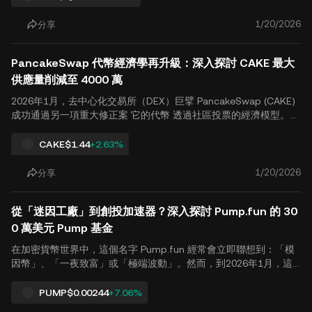
利；它代表著去中心化應用程式（dApps）和用戶與區塊鏈互動方
式的根本性轉變。從一個 加密貨幣 愛好者，這份紀錄提供了對進展
1/20/2026
分享
的明確了解 以太坊 可擴展性解決方案 以及近期技術升級的實際影
響。 The Fusaka Upgrade and 第2層 協同作用 交易量躍升至 289
PancakeSwap 代幣經濟學再升級：深入探討 CAKE 最大
萬筆並非孤立事件，而是多年基礎建設的結果。幾個關鍵因素已匯
聚，使這成為可能.
供應量削減至 4000 萬
2026年1月，去中心化交易所（DEX）巨擘 PancakeSwap (CAKE)
成功通過另一項重大修正案 它的代幣 透過社區投票的經濟模型。根
據最新提議（IIP-2026-01），CAKE 的最大供應量（硬上限）已正
式從 4.5億至4億個代幣。 這項調整標誌著該協議邁向「超音波」通
CAKE
$1.44
+2.63%
縮時代的重要里程碑。這也引發了加密貨幣用戶對此的廣泛討論。
CAKE的長期價值邏輯 以及稀缺性在當代的演變本質 DeFi 生態系
1/20/2026
分享
統。本文對此決定的動機、潛在影響和挑戰提供中立且客觀的分
析。 一、背景：從「彈性」轉向「硬性短缺」 PancakeSwap 之前
從「迷因工廠」到創投加速器？深入探討 Pump.fun 的 30
在 2023 年底因將最大供應量從 7.5 億減少至 4.
0 萬美元 Pump 基金
在加密貨幣世界中，這個名字 Pump.fun 經常會立即聯想到：「模
因幣」、「一夜致富」或「極端波動」。然而，到2026年1月，這
個平台——一直處於 索拉納 零售狂潮—宣布了一項重大戰略轉向：
推出其專門的投資部門， Pump Fund，連同 300萬美元「公開開
PUMP
$0.00244
+7.06%
發」（Build in Public，BiP）黑客松。 此舉被廣泛視為試圖將該平