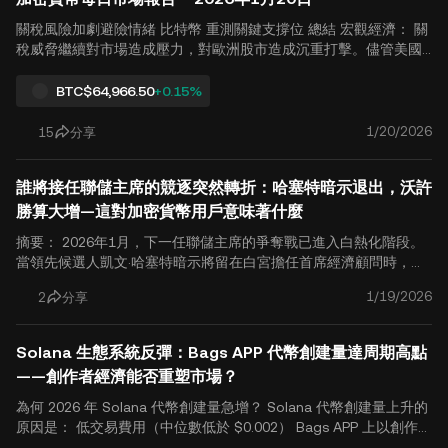
點對此發展進行深入報導與分析。 新收入分配政策：買回與的二重
奏 質押 根據 Magic Eden 發佈的新政策，15% 的收入分配將以
關稅風險加劇避險情緒 比特幣 重測關鍵支撐位 總結 宏觀經濟： 關
「五五分」的方式進行分配： 50% 用於市場買回這些資金將.
稅威脅繼續對市場造成壓力，對歐洲股市造成沉重打擊。儘管美國
股市 市場 已關閉，指數期貨走低，顯示風險偏好持續受壓。資金加
速流入避險商品，金屬類商品全面反彈，黃金和白銀延續漲勢，創
BTC
$64,966.50
+0.15%
下新高紀錄。 加密貨幣 市場： 在宏觀風險持續的背景下，比特幣
連續第五個交易日下跌，重新測試92,000美元附近的關鍵支撐位。
1/20/2026
15
分享
市場情緒回落至「恐懼」區域。比特幣的市場佔有率保持相對穩
定，恐懼情緒並未顯著蔓延至其他加密貨幣；相反，其他加密貨幣
誰將接任聯儲主席的競逐突然轉折：哈塞特暗示退出，沃許
普遍隨大市同步回落，凸顯結構性弱勢持續存在。 項目更新 熱門代
幣： DUSK，STRK，ROSE..
勝算大增—這對加密貨幣用戶意味著什麼
摘要： 2026年1月，下一任聯儲主席的爭奪戰已進入白熱化階段。
當領先候選人凱文·哈塞特暗示將留在白宮擔任首席經濟顧問時，預
測市場中前聯儲理事凱文·沃什接任主席的可能性已升至60%以上。
1/19/2026
2
分享
對於 加密貨幣 用戶，這種權力的轉移不僅僅是關於利率；它可能根
本性地重塑宏觀流動性以及數位資產的監管環境。 隨著傑羅姆·鮑威
爾的聯邦儲備委員會主席任期接近於 2026 年 5 月的結束，全球金
Solana 生態系統反彈：Bags APP 代幣創建量達周期高點
融市場密切關注他繼任者的所有動態。這週，這場被稱為「凱文大
——創作者經濟能否重塑市場？
戰」的競逐出現了戲劇性的轉折。原本被視為最大熱門的凱文·哈塞
特表示，他可能留在目前擔任國家經濟委員會主任的職位上。 根據
為何 2026 年 Solana 代幣創建量急增？ Solana 代幣創建量上升的
這些評論，來自平台的數據，例如 Polym.
原因是： 低交易費用（中位數低於 $0.002） Bags APP 上以創作者
為中心的版權收益模式 AI 表情符號代幣投機 零售流動性正回歸 Pu