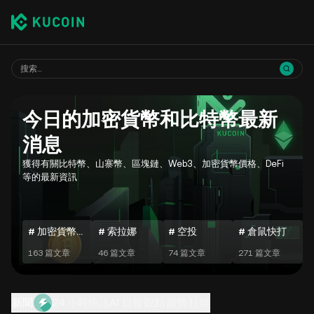
今日的加密貨幣和比特幣最新
消息
獲得有關比特幣、山寨幣、區塊鏈、Web3、加密貨幣價格、DeFi
等的最新資訊
# 加密貨幣每日動向
# 索拉娜
# 空投
# 倉鼠快打
163 篇文章
46 篇文章
74 篇文章
271 篇文章
新聞
24 小時快訊
AI 日報
觀點
趨勢
社群