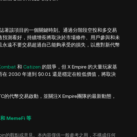
24 日上線，標誌著該項目的一個關鍵時刻。通過分階段空投和多交易
格預測看好，持續增長將取決於市場條件、用戶參與和未
且永遠不要交易超過自己能夠承受的損失，以應對新代幣
Kombat
和
Catizen
的競爭，但 X Empire 的大量玩家基
2030 年達到 $0.01 還是穩定在較低價值，將取決
TC的代幣交易啟動，並關注X Empire團隊的最新動態，
和 MemeFi 等
oin的觀點或意見。本內容僅供一般參考之用，不構成任何