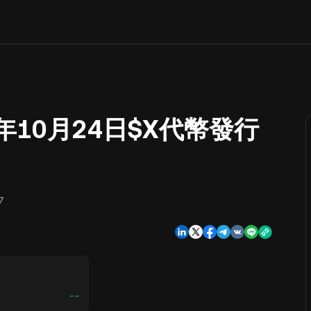
年10月24日$X代幣發行
7
--