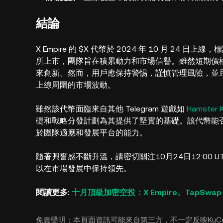
結論
X Empire 的 $X 代幣於 2024 年 10 月 
所上市，團隊旨在積累動力和市場信譽。雖然短期價
來創新。然而，用戶應保持警惕，謹慎管理風險，並
上線周圍的市場波動。
雖然該代幣面臨來自其他 Telegram 遊戲如
Hamster 
礎和戰略分發計劃為其提供了堅實的基礎。該代幣能否在 
於團隊適應和發展平台的能力。
隨著興奮感不斷升溫，請密切關注10月24日12:00 U
以在市場發展中保持領先。
閱讀更多:
十月頂級加密空投：X Empire、TapSwap 
免責聲明：本頁面資訊可能來自第三方，不一定反映KuC