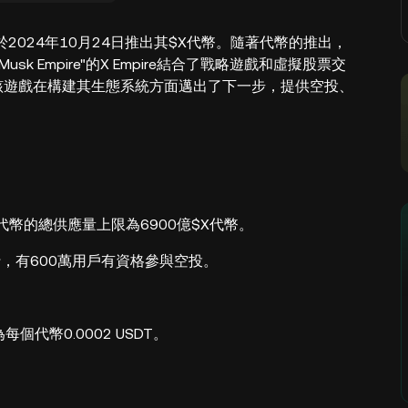
於2024年10月24日推出其$X代幣。隨著代幣的推出，
k Empire"的X Empire結合了戰略遊戲和虛擬股票交
該遊戲在構建其生態系統方面邁出了下一步，提供空投、
。該代幣的總供應量上限為6900億$X代幣。
，有600萬用戶有資格參與空投。
個代幣0.0002 USDT。