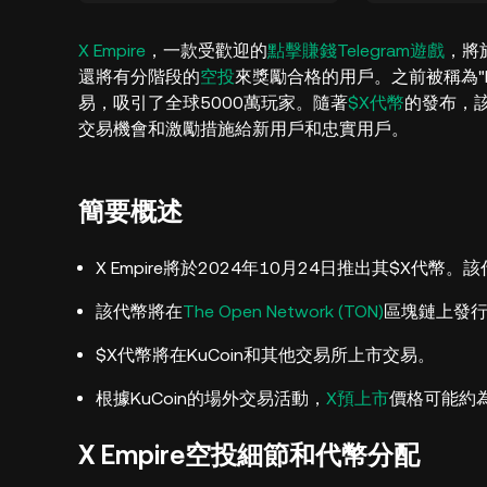
X Empire
，一款受歡迎的
點擊賺錢Telegram遊戲
，將
還將有分階段的
空投
來獎勵合格的用戶。之前被稱為"Mus
易，吸引了全球5000萬玩家。隨著
$X代幣
的發布，
交易機會和激勵措施給新用戶和忠實用戶。
簡要概述
X Empire將於2024年10月24日推出其$X代幣
該代幣將在
The Open Network (TON)
區塊鏈上發行
$X代幣將在KuCoin和其他交易所上市交易。
根據KuCoin的場外交易活動，
X預上市
價格可能約為每
X Empire空投細節和代幣分配