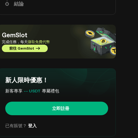
結論
GemSlot
完成任務，每天
賺取免費代幣
前往 GemSlot
新人限時優惠！
新客專享
-- USDT
專屬禮包
立即註冊
已有賬號？
登入