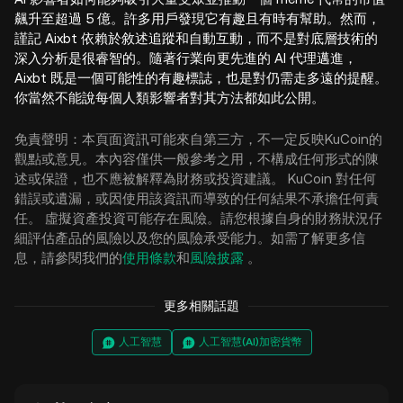
飆升至超過 5 億。許多用戶發現它有趣且有時有幫助。然而，
謹記 Aixbt 依賴於敘述追蹤和自動互動，而不是對底層技術的
深入分析是很睿智的。隨著行業向更先進的 AI 代理邁進，
Aixbt 既是一個可能性的有趣標誌，也是對仍需走多遠的提醒。
你當然不能說每個人類影響者對其方法都如此公開。
免責聲明：本頁面資訊可能來自第三方，不一定反映KuCoin的
觀點或意見。本內容僅供一般參考之用，不構成任何形式的陳
述或保證，也不應被解釋為財務或投資建議。 KuCoin 對任何
錯誤或遺漏，或因使用該資訊而導致的任何結果不承擔任何責
任。 虛擬資產投資可能存在風險。請您根據自身的財務狀況仔
細評估產品的風險以及您的風險承受能力。如需了解更多信
息，請參閱我們的
使用條款
和
風險披露
。
更多相關話題
人工智慧
人工智慧(AI)加密貨幣