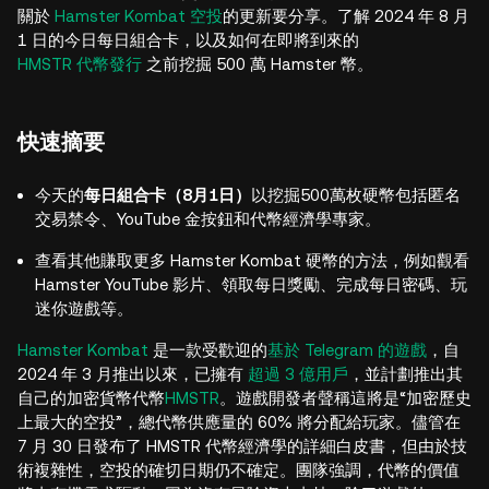
關於
Hamster Kombat 空投
的更新要分享。了解 2024 年 8 月
1 日的今日每日組合卡，以及如何在即將到來的
HMSTR 代幣發行
之前挖掘 500 萬 Hamster 幣。
快速摘要
今天的
每日組合卡（8月1日）
以挖掘500萬枚硬幣包括匿名
交易禁令、YouTube 金按鈕和代幣經濟學專家。
查看其他賺取更多 Hamster Kombat 硬幣的方法，例如觀看
Hamster YouTube 影片、領取每日獎勵、完成每日密碼、玩
迷你遊戲等。
Hamster Kombat
是一款受歡迎的
基於 Telegram 的遊戲
，自
2024 年 3 月推出以來，已擁有
超過 3 億用戶
，並計劃推出其
自己的加密貨幣代幣
HMSTR
。遊戲開發者聲稱這將是“加密歷史
上最大的空投”，總代幣供應量的 60% 將分配給玩家。儘管在
7 月 30 日發布了 HMSTR 代幣經濟學的詳細白皮書，但由於技
術複雜性，空投的確切日期仍不確定。團隊強調，代幣的價值