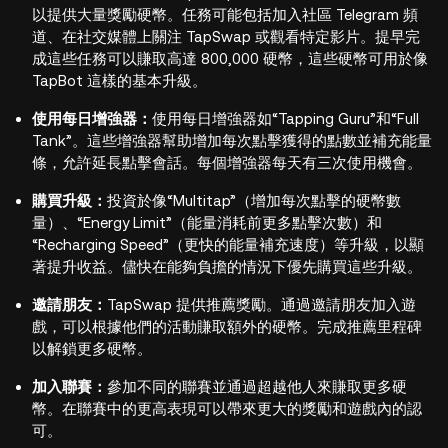
以提供大量獎勵硬幣。任務可能包括加入社區 Telegram 頻
道、在社交媒體上關注 TapSwap 或觀看特定影片。提早完
成這些任務可以賺取高達 800,000 硬幣，這些硬幣可用於像
TapBot 這樣的基本升級。
使用每日增強器：
使用每日增強器如“Tapping Guru”和“Full
Tank”。這些增強器幫助增加每次點擊獲得的點數並補充能量
條，允許延長點擊會話。每個增強器每天有三次使用機會。
購買升級：
投資於像“Multitap”（增加每次點擊的硬幣數
量）、“Energy Limit”（能量消耗前更多點擊次數）和
“Recharging Speed”（更快的能量補充速度）等升級，以顯
著提升收益。儘快在能夠負擔的情況下優先購買這些升級。
邀請朋友：
TapSwap 提供推薦獎勵。通過邀請朋友加入遊
戲，可以根據他們的活動賺取額外的硬幣。完成推薦里程碑
以解鎖更多硬幣。
加入聯賽：
參加不同的聯賽並通過超越他人來賺取更多硬
幣。在聯賽中的更高表現可以帶來更大的獎勵和遊戲內的認
可。