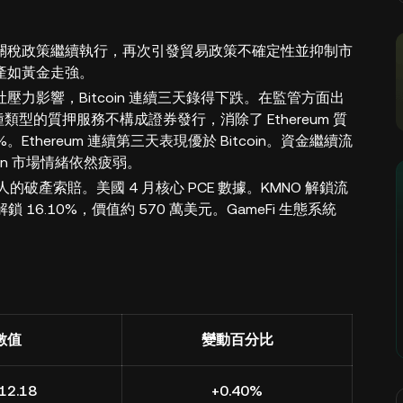
關稅政策繼續執行，再次引發貿易政策不確定性並抑制市
產如黃金走強。
力影響，Bitcoin 連續三天錄得下跌。在監管方面出
型的質押服務不構成證券發行，消除了 Ethereum 質
6%。Ethereum 連續第三天表現優於 Bitcoin。資金繼續流
coin 市場情緒依然疲弱。
權人的破產索賠。美國 4 月核心 PCE 數據。KMNO 解鎖流
解鎖 16.10%，價值約 570 萬美元。GameFi 生態系統
數值
變動百分比
12.18
+0.40%