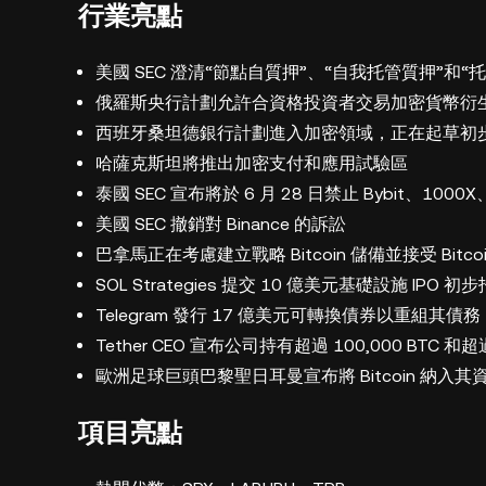
行業亮點
美國 SEC 澄清“節點自質押”、“自我托管質押”和
俄羅斯央行計劃允許合資格投資者交易加密貨幣衍
西班牙桑坦德銀行計劃進入加密領域，正在起草初
哈薩克斯坦將推出加密支付和應用試驗區
泰國 SEC 宣布將於 6 月 28 日禁止 Bybit、1000X
美國 SEC 撤銷對 Binance 的訴訟
巴拿馬正在考慮建立戰略 Bitcoin 儲備並接受 Bitc
SOL Strategies 提交 10 億美元基礎設施 IPO 
Telegram 發行 17 億美元可轉換債券以重組其債務
Tether CEO 宣布公司持有超過 100,000 BTC 和
歐洲足球巨頭巴黎聖日耳曼宣布將 Bitcoin 納入其
項目亮點