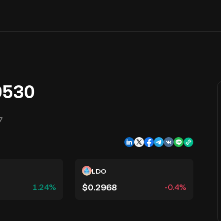
530
7
LDO
$0.2968
1.24%
-0.4%