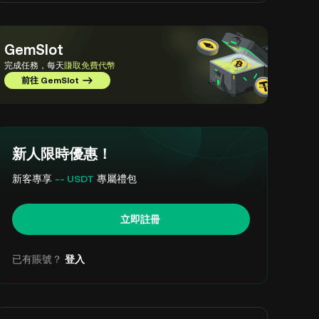
GemSlot
完成任務，每天
賺取免費代幣
前往 GemSlot
新人限時優惠！
新客專享
-- USDT
專屬禮包
立即註冊
已有賬號？
登入