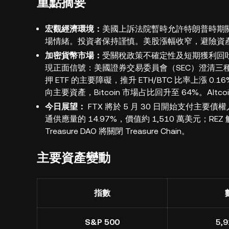
重點摘要
宏觀經濟環境：
美國上訴法院暫時允許特朗普時期
場情緒。投資者保持謹慎。美股漲幅收窄，避險資
加密貨幣市場：
受關稅政策不確定性及短期獲利回吐壓
現正面信號：美國證券交易委員會（SEC）澄清三種類
押 ETF 的主要障礙，推升 ETH/BTC 比率上漲 0.1
向主要資產，Bitcoin 市場占比回升至 64%。Alt
今日展望：
FTX 將於 5 月 30 日開始支付主要債
通供應量的 14.97%，價值約 1,510 萬美元；REZ 
Treasure DAO 將關閉 Treasure Chain。
主要資產變動
指數
S&P 500
5,9