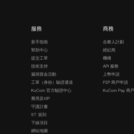
服務
商務
新手指南
合夥人計劃
幫助中心
經紀商
提交工單
機構
技術支持
API 服務
漏洞賞金活動
上幣申請
工單（身份）驗證通道
P2P 商戶申請
KuCoin 官方驗證中心
KuCoin Pay 商
費用及VIP
守護計畫
ST 規則
下線項目
網站地圖