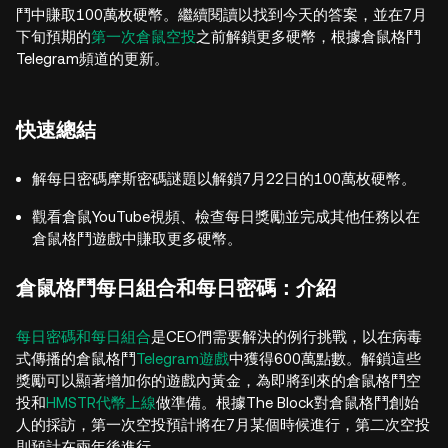
鬥中賺取100萬枚硬幣。繼續閱讀以找到今天的答案，並在7月
下旬預期的
第一次倉鼠空投
之前解鎖更多硬幣，根據倉鼠格鬥
Telegram頻道的更新。
快速總結
解每日密碼摩斯密碼謎題以解鎖7月22日的100萬枚硬幣。
觀看倉鼠YouTube視頻、檢查每日獎勵並完成其他任務以在
倉鼠格鬥遊戲中賺取更多硬幣。
倉鼠格鬥每日組合和每日密碼：介紹
每日密碼和每日組合
是CEO們需要解決的例行挑戰，以在病毒
式傳播的倉鼠格鬥
Telegram遊戲
中獲得600萬點數。解鎖這些
獎勵可以顯著增加你的遊戲內黃金，為即將到來的倉鼠格鬥空
投和
HMSTR代幣上線
做準備。根據The Block對倉鼠格鬥創始
人的採訪，第一次空投預計將在7月某個時候進行，第二次空投
則預計在兩年後進行。