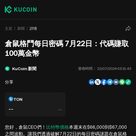
主頁
新聞
詳情
倉鼠格鬥每日密碼 7月22日：代碼賺取
100萬金幣
KuCoin 新聞
發佈時間：
22/07/2024 03:31:43
分享
TON
--
--
您好，倉鼠CEO們！
比特幣價格
本週末在$66,000到$67,000
之間波動。讓我們透過破解7月22日的每日密碼謎題在倉鼠格