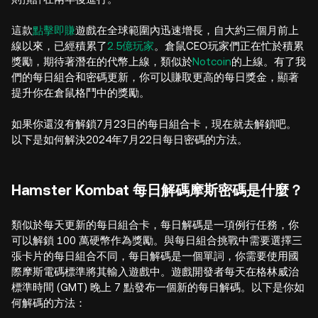
這款
點擊即賺
遊戲在全球範圍內迅速增長，自大約三個月前上
線以來，已經積累了
2.5億玩家
。倉鼠CEO玩家們正在忙於積累
獎勵，期待著潛在的代幣上線，類似於
Notcoin
的上線。有了我
們的每日組合和密碼更新，你可以賺取更高的每日獎金，顯著
提升你在倉鼠格鬥中的獎勵。
如果你還沒有解鎖7月23日的每日組合卡，現在就去解鎖吧。
以下是如何解決2024年7月22日每日密碼的方法。
Hamster Kombat 每日解碼摩斯密碼是什麼？
類似於每天更新的每日組合卡，每日解碼是一項例行任務，你
可以解鎖 100 萬硬幣作為獎勵。與每日組合挑戰中需要選擇三
張卡片的每日組合不同，每日解碼是一個單詞，你需要使用國
際摩斯電碼標準將其輸入遊戲中。遊戲開發者每天在格林威治
標準時間 (GMT) 晚上 7 點發布一個新的每日解碼。以下是你如
何解碼的方法：