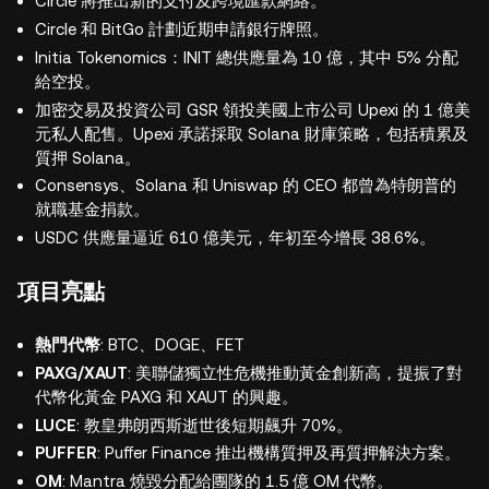
Circle 將推出新的支付及跨境匯款網絡。
Circle 和 BitGo 計劃近期申請銀行牌照。
Initia Tokenomics：INIT 總供應量為 10 億，其中 5% 分配
給空投。
加密交易及投資公司 GSR 領投美國上市公司 Upexi 的 1 億美
元私人配售。Upexi 承諾採取 Solana 財庫策略，包括積累及
質押 Solana。
Consensys、Solana 和 Uniswap 的 CEO 都曾為特朗普的
就職基金捐款。
USDC 供應量逼近 610 億美元，年初至今增長 38.6%。
項目亮點
熱門代幣
: BTC、DOGE、FET
PAXG/XAUT
: 美聯儲獨立性危機推動黃金創新高，提振了對
代幣化黃金 PAXG 和 XAUT 的興趣。
LUCE
: 教皇弗朗西斯逝世後短期飆升 70%。
PUFFER
: Puffer Finance 推出機構質押及再質押解決方案。
OM
: Mantra 燒毀分配給團隊的 1.5 億 OM 代幣。