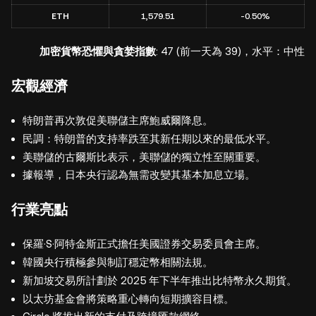
ETH
1,579.51
-0.50%
加密貨幣恐懼與貪婪指數
: 47 (前一天為 39)，水平：中性
宏觀經濟
特朗普再次敦促美聯儲主席鮑威爾降息。
民調：特朗普的支持率跌至其新任期以來的最低水平。
美聯儲的古爾斯比表示，美聯儲的獨立性至關重要。
據報導，日本央行認為無需改變其基本加息立場。
行業亮點
保羅·S·阿特金斯正式擔任美國證券交易委員會主席。
韓國央行積極參與制訂穩定幣相關法規。
新加坡交易所計劃於 2025 年下半年推出比特幣永久期貨。
以太坊基金會將策略重心轉向短期擴容目標。