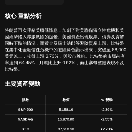
核心
重點分析
特朗普再次呼籲美聯儲降息，加劇了對美聯儲獨立性危機和美
國經濟陷入滯脹風險的擔憂。美國資產出現股票、債券及貨幣
同時下跌的情況，而黃金及瑞士法郎等避險資產上漲。比特幣
在集中化金融信任危機中的避險角色顯示出來，突破至 88,000
美元以上，收盤上漲 2.73%，與股市脫鉤。比特幣的市場占有
率達到 64.45%，月環比上升 0.92%，而山寨幣整體表現不及
比特幣。
主要資產變動
指數
數值
% 變動
S&P 500
5,158.19
-2.36%
NASDAQ
15,870.90
-2.55%
BTC
87,518.50
+2.73%