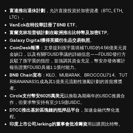
富達推出退休計劃
，允許直接投資於加密資產（BTC, ETH,
LTC）。
VanEck在特拉華註冊了BNB ETF
。
富蘭克林坦普頓計劃在歐洲推出比特幣及加密ETP
。
Galaxy Digital獲得英國衍生品交易執照
。
CoinDesk報導
：文章提到孫宇晨填補TUSD的4.56億美元資
金缺口，以及有關FDUSD爭議的詳細信息——FDUSD發行方
反駁了孫宇晨的指控，並強調其資金充足，幣安亦發佈審計
報告證實FDUSD具備1:1償付能力。
BNB Chain宣布
：KILO、MUBARAK、BROCCOLI714、TUT
和BANANAS31成為其1億美元流動性激勵計劃的首批獲獎
者。
Circle支付幣安6025萬美元
以換取為期兩年的USDC推廣合
作，但要求幣安持有至少15億USDC。
DTCC推出基於區塊鏈的抵押品平台
，加速金融代幣化進
程。
印度上市公司Jerking的董事會批准籌資
用以購買比特幣。