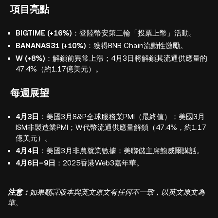
項目亮點
BIGTIME (+16%)
：登陸幣安第二輪「投票上幣」活動。
BANANAS31 (+10%)
：獲得BNB Chain流動性激勵。
W (+8%)
：解鎖前異常上漲；4月3日將解鎖其流通供應量的
47.4%（約1.17億美元）。
每週展望
4月3日
：美國3月S&P全球服務業PMI（最終值）；美國3月
ISM非製造業PMI；W代幣流通供應量解鎖（47.4%，約1.17
億美元）。
4月4日
：美國3月非農就業數據；美聯儲主席鮑威爾講話。
4月6日–9日
：2025香港Web3嘉年華。
注意：
如果翻譯版本與英文原文有任何不一致，以英文原文為
準。