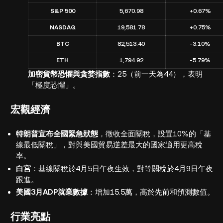
S&P 500
5,670.98
+0.67%
NASDAQ
19,581.78
+0.75%
BTC
82,513.40
-3.10%
ETH
1,794.92
-5.79%
加密貨幣恐懼與貪婪指數
：25（前一天為44），表明
「極度恐懼」。
宏觀經濟
特朗普宣布全國緊急狀態
，徵收全面關稅，設置10%的「基
線最低關稅」，對與美國貿易逆差最大的國家適用更高稅
率。
白宮
：基線關稅於4月5日午夜生效，對等關稅於4月9日午夜
跟進。
美國3月ADP就業數據
：增加15.5萬，高於先前和預測數值。
行業亮點