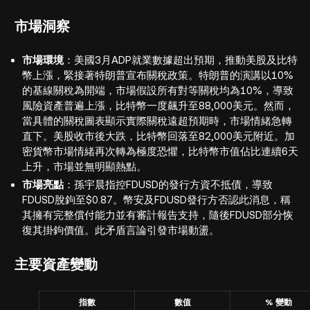
市場洞察
市場環境
：美國3月ADP就業數據超出預期，推動美股及比特
幣上漲，緊接著特朗普宣布關稅政策。特朗普的演講以10%
的基線關稅為開端，市場假設所有對等關稅均為10%，導致
風險資產普遍上漲，比特幣一度飆升至88,000美元。然而，
當具體的關稅圖表顯示實際關稅遠超預期時，市場情緒急轉
直下。美股收市後大跌，比特幣回落至82,000美元附近。加
密貨幣市場情緒再次轉為極度恐懼，比特幣市值佔比連續6天
上升，市場並無明顯熱點。
市場亮點
：孫宇晨指控FDUSD的發行方資不抵債，導致
FDUSD脫鉤至$0.87。幣安及FDUSD發行方否認此消息，稱
其擁有完整償付能力並有審計報告支持，隨後FDUSD部分恢
復其掛鉤價值。此矛盾言論引發市場動盪。
主要資產變動
指數
數值
% 變動