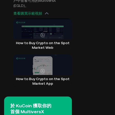
戶中查看可用的MultiversX
(EGLD)。
查看購買示範視頻
How to Buy Crypto on the Spot
Market Web
How to Buy Crypto on the Spot
Market App
於 KuCoin 獲取你的
首個 MultiversX