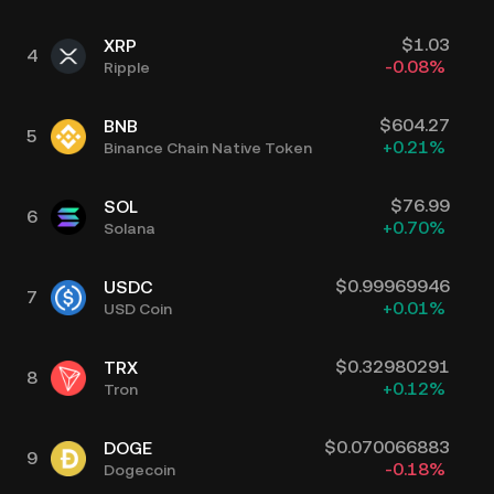
$
1.03
XRP
4
-0.08
%
Ripple
$
604.27
BNB
5
+
0.21
%
Binance Chain Native Token
$
76.99
SOL
6
+
0.70
%
Solana
$
0.99969946
USDC
7
+
0.01
%
USD Coin
$
0.32980291
TRX
8
+
0.12
%
Tron
$
0.070066883
DOGE
9
-0.18
%
Dogecoin