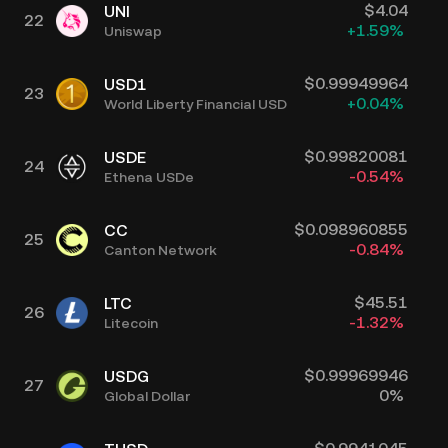
$
4.04
UNI
22
+
1.59
%
Uniswap
$
0.99949964
USD1
23
+
0.04
%
World Liberty Financial USD
$
0.99820081
USDE
24
-0.54
%
Ethena USDe
$
0.098960855
CC
25
-0.84
%
Canton Network
$
45.51
LTC
26
-1.32
%
Litecoin
$
0.99969946
USDG
27
0
%
Global Dollar