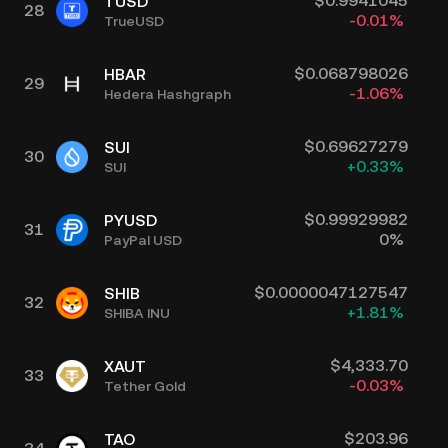
$
0.9941045
TUSD
28
-0.01
%
TrueUSD
$
0.068798026
HBAR
29
-1.06
%
Hedera Hashgraph
$
0.69627279
SUI
30
+
0.33
%
SUI
$
0.99929982
PYUSD
31
0
%
PayPal USD
$
0.0000047127547
SHIB
32
+
1.81
%
SHIBA INU
$
4,333.70
XAUT
33
-0.03
%
Tether Gold
$
203.96
TAO