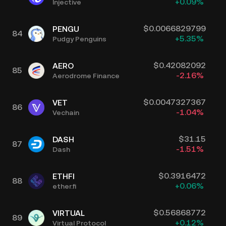
+
0.09
%
Injective
$
0.0066829799
PENGU
84
+
5.35
%
Pudgy Penguins
$
0.42082092
AERO
85
-2.16
%
Aerodrome Finance
$
0.0047327367
VET
86
-1.04
%
Vechain
$
31.15
DASH
87
-1.51
%
Dash
$
0.3916472
ETHFI
88
+
0.06
%
ether.fi
$
0.56868772
VIRTUAL
89
+
0.12
%
Virtual Protocol