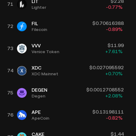
$
2.28
LIT
71
-0.77
%
Lighter
$
0.70616388
FIL
72
-0.89
%
Filecoin
$
11.99
VVV
73
+
7.61
%
Venice Token
$
0.027095592
XDC
74
+
0.70
%
XDC Mainnet
$
0.0012708552
DEGEN
75
+
2.08
%
Degen
$
0.13198111
APE
76
-0.82
%
ApeCoin
$
1.44
CAKE