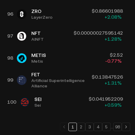
$
0.86601988
ZRO
96
+
2.08
%
LayerZero
$
0.00000027595142
NFT
97
+
1.28
%
AINFT
$
2.52
METIS
98
-0.77
%
Metis
FET
$
0.13847526
99
Artificial Superintelligence
+
1.31
%
Alliance
$
0.041952209
SEI
100
+
0.59
%
Sei
1
2
3
4
5
...
98