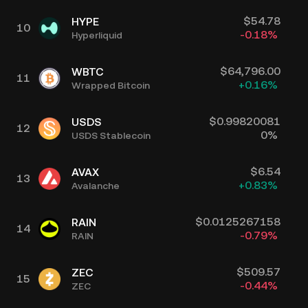
$
54.78
HYPE
10
-0.18
%
Hyperliquid
$
64,796.00
WBTC
11
+
0.16
%
Wrapped Bitcoin
$
0.99820081
USDS
12
0
%
USDS Stablecoin
$
6.54
AVAX
13
+
0.83
%
Avalanche
$
0.0125267158
RAIN
14
-0.79
%
RAIN
$
509.57
ZEC
15
-0.44
%
ZEC