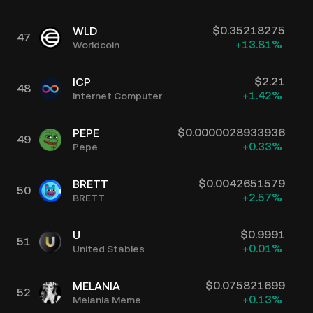
$
0.35218275
WLD
47
+
13.81
%
Worldcoin
$
2.21
ICP
48
+
1.42
%
Internet Computer
$
0.0000028933936
PEPE
49
+
0.33
%
Pepe
$
0.0042651579
BRETT
50
+
2.57
%
BRETT
$
0.9991
U
51
+
0.01
%
United Stables
$
0.075821699
MELANIA
52
+
0.13
%
Melania Meme