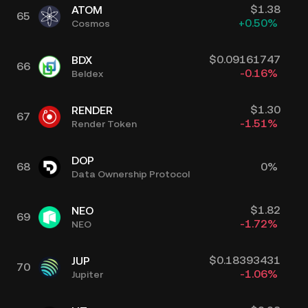
$
1.38
ATOM
65
+
0.50
%
Cosmos
$
0.09161747
BDX
66
-0.16
%
Beldex
$
1.30
RENDER
67
-1.51
%
Render Token
DOP
68
0
%
Data Ownership Protocol
$
1.82
NEO
69
-1.72
%
NEO
$
0.18393431
JUP
70
-1.06
%
Jupiter