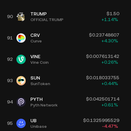
$
1.50
TRUMP
90
+
1.14
%
OFFICIAL TRUMP
$
0.23748607
CRV
91
+
4.30
%
Curve
$
0.007613142
VINE
92
+
0.26
%
Vine Coin
$
0.018033755
SUN
93
+
0.44
%
SunToken
$
0.042501714
PYTH
94
+
0.61
%
Pyth Network
$
0.1325995529
UB
95
-4.47
%
Unibase