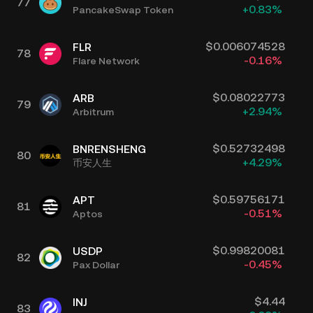
77
+
0.83
%
PancakeSwap Token
$
0.006074528
FLR
78
-0.16
%
Flare Network
$
0.08022773
ARB
79
+
2.94
%
Arbitrum
$
0.52732498
BNRENSHENG
80
+
4.29
%
币安人生
$
0.59756171
APT
81
-0.51
%
Aptos
$
0.99820081
USDP
82
-0.45
%
Pax Dollar
$
4.44
INJ
83