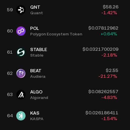
$
58.26
QNT
59
-1.42
%
Quant
$
0.07812962
POL
60
+
0.64
%
Polygon Ecosystem Token
$
0.0321700209
STABLE
61
-2.18
%
Stable
$
2.55
BEAT
62
-21.27
%
Audiera
$
0.08262557
ALGO
63
-4.83
%
Algorand
$
0.026186411
KAS
64
-1.54
%
KASPA