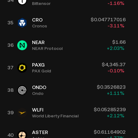
34
-1.16
%
Bittensor
$
0.047717016
CRO
35
-3.11
%
Cronos
$
1.66
NEAR
36
+
2.03
%
NEAR Protocol
$
4,345.37
PAXG
37
-0.10
%
PAX Gold
$
0.3526823
ONDO
38
+
1.11
%
Ondo
$
0.05285239
WLFI
39
+
2.12
%
World Liberty Financial
$
0.61164902
ASTER
40