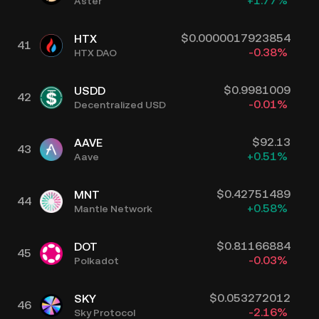
+
1.77
%
Aster
$
0.0000017923854
HTX
41
-0.38
%
HTX DAO
$
0.9981009
USDD
42
-0.01
%
Decentralized USD
$
92.13
AAVE
43
+
0.51
%
Aave
$
0.42751489
MNT
44
+
0.58
%
Mantle Network
$
0.81166884
DOT
45
-0.03
%
Polkadot
$
0.053272012
SKY
46
-2.16
%
Sky Protocol