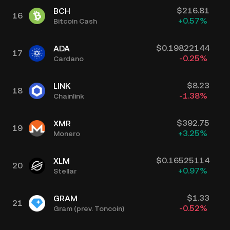
$
216.81
BCH
16
+
0.57
%
Bitcoin Cash
$
0.19822144
ADA
17
-0.25
%
Cardano
$
8.23
LINK
18
-1.38
%
Chainlink
$
392.75
XMR
19
+
3.25
%
Monero
$
0.16525114
XLM
20
+
0.97
%
Stellar
$
1.33
GRAM
21
-0.52
%
Gram (prev. Toncoin)