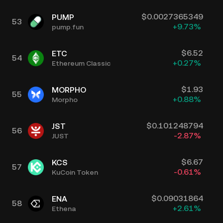
$
0.0027365349
PUMP
53
+
9.73
%
pump.fun
$
6.52
ETC
54
+
0.27
%
Ethereum Classic
$
1.93
MORPHO
55
+
0.88
%
Morpho
$
0.101248794
JST
56
-2.87
%
JUST
$
6.67
KCS
57
-0.61
%
KuCoin Token
$
0.09031864
ENA
58
+
2.61
%
Ethena