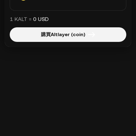
1 KALT =
0 USD
購買Altlayer (coin)